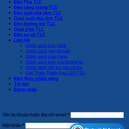
Đèn Pha TLC
Đèn năng lượng TLC
Đèn sưởi nhà tắm TLC
Quạt sưởi nhà tắm TLC
Đèn đường led TLC
Quạt trần TLC
Đèn sự cố TLC
Liên Hệ
Chính sách bảo hành
Chính sách vận chuyển
Chính sách giao hàng
Chính sách bảo mật thông tin
Chính sách đổi trả sản phẩm
Giới Thiệu Thành Đạt LED TDL
Kiến thức chiếu sáng
Tin tức
Đăng nhập
Đăng nhập
Bắt
Tên tài khoản hoặc địa chỉ email
*
buộc
Bắt
Mật khẩu
*