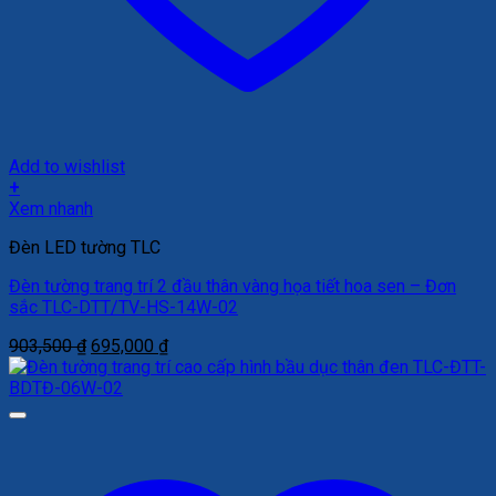
Add to wishlist
+
Xem nhanh
Đèn LED tường TLC
Đèn tường trang trí 2 đầu thân vàng họa tiết hoa sen – Đơn
sắc TLC-DTT/TV-HS-14W-02
Giá
Giá
903,500
₫
695,000
₫
gốc
hiện
là:
tại
903,500 ₫.
là:
695,000 ₫.