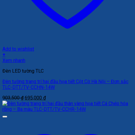
Add to wishlist
+
Xem nhanh
Đèn LED tường TLC
Đèn tường trang trí hai đầu họa tiết Cột Cờ Hà Nội – Đơn sắc
TLC-DTT/TV-CCHN-14W
Giá
Giá
903,500
₫
695,000
₫
gốc
hiện
là:
tại
903,500 ₫.
là:
695,000 ₫.