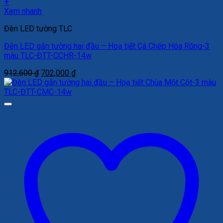
+
Xem nhanh
Đèn LED tường TLC
Đèn LED gắn tường hai đầu – Hoạ tiết Cá Chép Hóa Rồng-3
màu TLC-ĐTT-CCHR-14w
Giá
Giá
912,600
₫
702,000
₫
gốc
hiện
là:
tại
912,600 ₫.
là:
702,000 ₫.