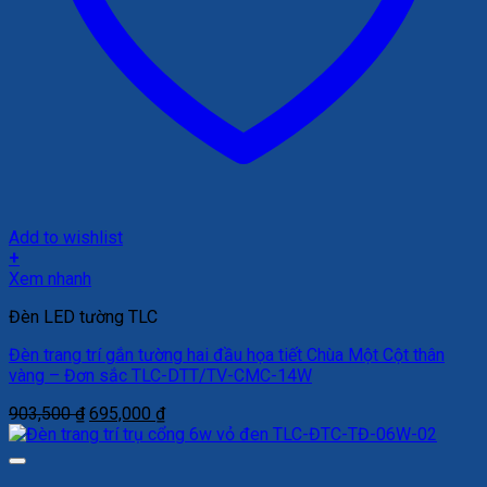
Add to wishlist
+
Xem nhanh
Đèn LED tường TLC
Đèn trang trí gắn tường hai đầu họa tiết Chùa Một Cột thân
vàng – Đơn sắc TLC-DTT/TV-CMC-14W
Giá
Giá
903,500
₫
695,000
₫
gốc
hiện
là:
tại
903,500 ₫.
là: