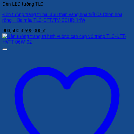
Đèn LED tường TLC
Đèn tường trang trí hai đầu thân vàng họa tiết Cá Chép hóa
rồng – Ba màu TLC-DTT/TV-CCHR-14W
Giá
Giá
903,500
₫
695,000
₫
gốc
hiện
là:
tại
903,500 ₫.
là:
695,000 ₫.