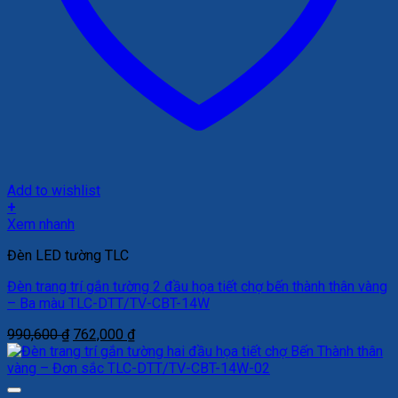
Add to wishlist
+
Xem nhanh
Đèn LED tường TLC
Đèn trang trí gắn tường 2 đầu họa tiết chợ bến thành thân vàng
– Ba màu TLC-DTT/TV-CBT-14W
Giá
Giá
990,600
₫
762,000
₫
gốc
hiện
là:
tại
990,600 ₫.
là: