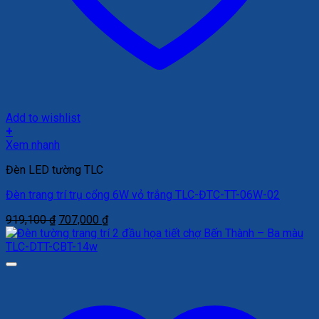
Add to wishlist
+
Xem nhanh
Đèn LED tường TLC
Đèn trang trí trụ cổng 6W vỏ trắng TLC-ĐTC-TT-06W-02
Giá
Giá
919,100
₫
707,000
₫
gốc
hiện
là:
tại
919,100 ₫.
là:
707,000 ₫.