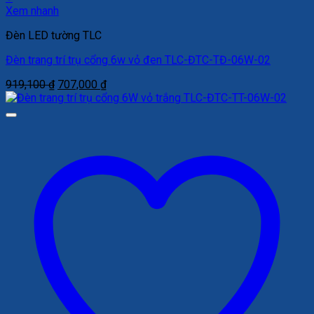
Xem nhanh
Đèn LED tường TLC
Đèn trang trí trụ cổng 6w vỏ đen TLC-ĐTC-TĐ-06W-02
Giá
Giá
919,100
₫
707,000
₫
gốc
hiện
là:
tại
919,100 ₫.
là:
707,000 ₫.