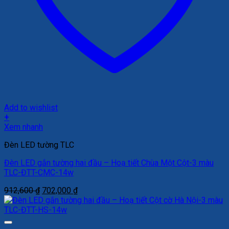
Add to wishlist
+
Xem nhanh
Đèn LED tường TLC
Đèn LED gắn tường hai đầu – Hoạ tiết Chùa Một Cột-3 màu
TLC-ĐTT-CMC-14w
Giá
Giá
912,600
₫
702,000
₫
gốc
hiện
là:
tại
912,600 ₫.
là:
702,000 ₫.