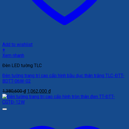
Add to wishlist
+
Xem nhanh
Đèn LED tường TLC
Đèn tường trang trí cao cấp hình bầu dục thân trắng TLC-ĐTT-
BDTT-06W-02
Giá
Giá
1,380,600
₫
1,062,000
₫
gốc
hiện
là:
tại
1,380,600 ₫.
là:
1,062,000 ₫.