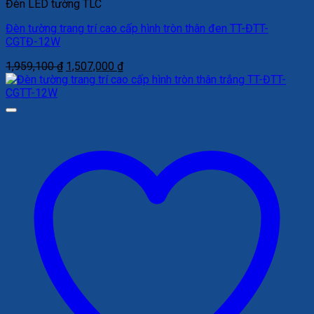
Đèn LED tường TLC
Đèn tường trang trí cao cấp hình tròn thân đen TT-ĐTT-
CGTĐ-12W
Giá
Giá
1,959,100
₫
1,507,000
₫
gốc
hiện
là:
tại
1,959,100 ₫.
là:
1,507,000 ₫.