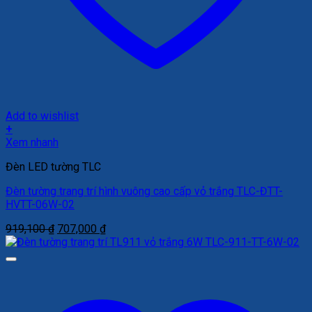
Add to wishlist
+
Xem nhanh
Đèn LED tường TLC
Đèn tường trang trí hình vuông cao cấp vỏ trắng TLC-ĐTT-
HVTT-06W-02
Giá
Giá
919,100
₫
707,000
₫
gốc
hiện
là:
tại
919,100 ₫.
là:
707,000 ₫.