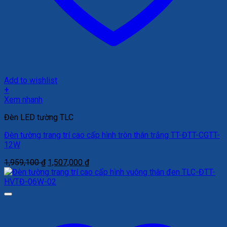
Add to wishlist
+
Xem nhanh
Đèn LED tường TLC
Đèn tường trang trí cao cấp hình tròn thân trắng TT-ĐTT-CGTT-
12W
Giá
Giá
1,959,100
₫
1,507,000
₫
gốc
hiện
là:
tại
1,959,100 ₫.
là:
1,507,000 ₫.