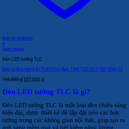
Add to wishlist
+
Xem nhanh
Đèn LED tường TLC
Đèn tường trang trí TL917 vỏ đen 12W TLC-917-TĐ-12W-02
Giá
Giá
716,300
₫
551,000
₫
gốc
hiện
là:
tại
Đèn LED tường TLC là gì?
716,300 ₫.
là:
551,000 ₫.
Đèn LED tường TLC là một loại đèn chiếu sáng
hiện đại, được thiết kế để lắp đặt trên các bức
tường trong các không gian nội thất, giúp tạo ra
ánh sáng mềm mại và tiết kiệm năng lượng.