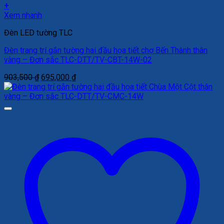
+
Xem nhanh
Đèn LED tường TLC
Đèn trang trí gắn tường hai đầu họa tiết chợ Bến Thành thân
vàng – Đơn sắc TLC-DTT/TV-CBT-14W-02
Giá
Giá
903,500
₫
695,000
₫
gốc
hiện
là:
tại
903,500 ₫.
là:
695,000 ₫.