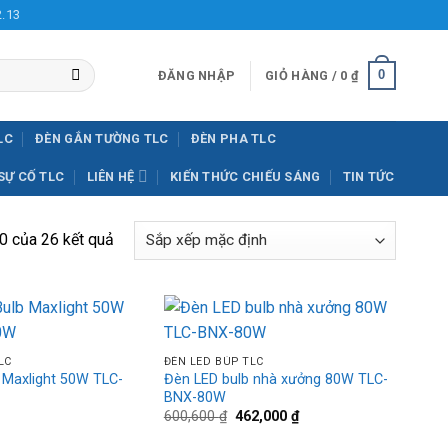
2.13
0
ĐĂNG NHẬP
GIỎ HÀNG /
0
₫
LC
ĐÈN GẮN TƯỜNG TLC
ĐÈN PHA TLC
SỰ CỐ TLC
LIÊN HỆ
KIẾN THỨC CHIẾU SÁNG
TIN TỨC
0 của 26 kết quả
+
Add to
Add to
LC
ĐÈN LED BÚP TLC
wishlist
wishlist
 Maxlight 50W TLC-
Đèn LED bulb nhà xưởng 80W TLC-
BNX-80W
Giá
Giá
600,600
₫
462,000
₫
n
gốc
hiện
là:
tại