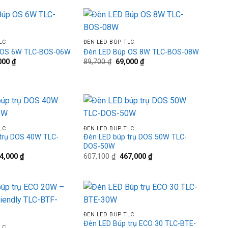
600,600 ₫.
là:
.
462,000 ₫.
+
Add to
Add to
LC
ĐÈN LED BÚP TLC
wishlist
wishlist
 OS 6W TLC-BOS-06W
Đèn LED Búp OS 8W TLC-BOS-08W
Giá
Giá
Giá
000
₫
89,700
₫
69,000
₫
hiện
gốc
hiện
tại
là:
tại
00 ₫.
là:
89,700 ₫.
là:
60,000 ₫.
69,000 ₫.
+
Add to
Add to
LC
ĐÈN LED BÚP TLC
wishlist
wishlist
trụ DOS 40W TLC-
Đèn LED búp trụ DOS 50W TLC-
DOS-50W
á
Giá
Giá
Giá
4,000
₫
607,100
₫
467,000
₫
c
hiện
gốc
hiện
tại
là:
tại
9,200 ₫.
là:
607,100 ₫.
là:
384,000 ₫.
467,000 ₫.
+
Add to
Add to
ĐÈN LED BÚP TLC
wishlist
wishlist
Đèn LED Búp trụ ECO 30 TLC-BTE-
LC