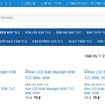
LIÊN HỆ
08:00 - 17:00
0986.474.671 - 09.1993.1
ìm
iếm:
ĐÈN BÚP TLC
ĐÈN LED DÂY TLC
ĐÈN RỌI RAY TLC
ĐÈN TUÝP T
SƯỞI NHÀ TẮM TLC
ĐÈN ĐƯỜNG LED TLC
QUẠT TRẦN TLC
ĐÈN 
Hiển thị 1–2
+
+
Add to
Add to
ĐÈN LED BÚP TLC
ĐÈN LED BÚP T
wishlist
wishlist
t 30W TLC-
Đèn LED Bulb Maxlight 40W TLC-
Đèn LED Bulb
BML-40W
BML-50W
Giá
Giá
Giá
Giá
20
₫
10
₫
20
₫
10
₫
gốc
hiện
gốc
hiệ
là:
tại
là:
tại