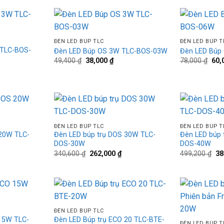
20 ₫.
là:
20 ₫.
là:
10 ₫.
10 ₫
+
+
Add to
Add to
ĐÈN LED BÚP TLC
ĐÈN LED BÚP T
wishlist
wishlist
 TLC-BOS-
Đèn LED Búp OS 3W TLC-BOS-03W
Đèn LED Búp
Giá
Giá
Giá
49,400
₫
38,000
₫
78,000
₫
60,
gốc
hiện
gốc
iá
là:
tại
là:
iện
49,400 ₫.
là:
78,0
ại
38,000 ₫.
:
04,000 ₫.
+
+
Add to
Add to
ĐÈN LED BÚP TLC
ĐÈN LED BÚP T
wishlist
wishlist
 20W TLC-
Đèn LED búp trụ DOS 30W TLC-
Đèn LED búp 
DOS-30W
DOS-40W
iá
Giá
Giá
Gi
340,600
₫
262,000
₫
499,200
₫
38
iện
gốc
hiện
gố
ại
là:
tại
là:
:
340,600 ₫.
là:
49
78,000 ₫.
262,000 ₫.
+
Add to
Add to
+
ĐÈN LED BÚP TLC
wishlist
wishlist
 15W TLC-
Đèn LED Búp trụ ECO 20 TLC-BTE-
ĐÈN LED BÚP T