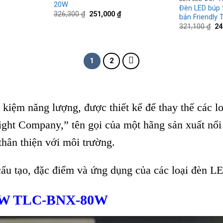
20W
Đèn LED búp 
iá
Giá
Giá
326,300
₫
251,000
₫
bản Friendly
iện
gốc
hiện
Gi
321,100
₫
24
ại
là:
tại
gố
:
326,300 ₫.
là:
là:
84,000 ₫.
251,000 ₫.
32
1
2
iệm năng lượng, được thiết kế để thay thế các loạ
ght Company,” tên gọi của một hãng sản xuất nổi ti
hân thiện với môi trường.
, cấu tạo, đặc điểm và ứng dụng của các loại đèn L
80W TLC-BNX-80W