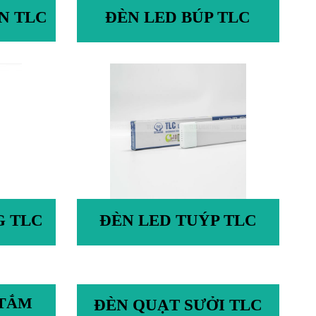
N TLC
ĐÈN LED BÚP TLC
G TLC
ĐÈN LED TUÝP TLC
 TẮM
ĐÈN QUẠT SƯỞI TLC