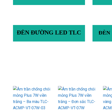
ĐÈN ĐƯỜNG LED TLC
ĐÈN
Add to
Add to
wishlist
wishlist
+
+
+