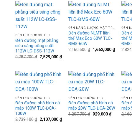
Add to
Add to
+
+
wishlist
wishlist
+
ĐÈN NĂNG LƯỢNG MẶT TRỜI TLC
Đèn đường NLMT liền
Đèn 
ĐÈN LED ĐƯỜNG TLC
thể Max Eco 60W TLC-
thể 
Đèn đường mặt phẳng
ĐMS-60W
ĐMS
siêu sáng công suất
Giá
Giá
2,160,600
₫
1,662,000
₫
2,82
112W LC-ĐSS-112W
gốc
hiện
Giá
Giá
9,787,700
₫
7,529,000
₫
là:
tại
gốc
hiện
2,160,600 ₫.
là:
là:
tại
1,662,000
9,787,700 ₫.
là:
7,529,000 ₫.
Add to
Add to
+
+
+
wishlist
wishlist
ĐÈN LED ĐƯỜNG TLC
ĐÈN LED ĐƯỜNG TLC
ĐÈN L
Đèn đường phố hình cá
Đèn đường phố hình cá
Đèn đ
mập 100W TLC-ĐCA-
mập 20W TLC-ĐCA-20W
mập 
100W
Giá
Giá
1,207,700
₫
929,000
₫
2,16
gốc
hiện
Giá
Giá
2,739,100
₫
2,107,000
₫
là:
tại
gốc
hiện
1,207,700 ₫.
là:
là:
tại
929,000 ₫.
2,739,100 ₫.
là: