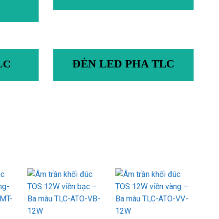
ĐÈN LED PHA TLC
LC
d to
Add to
Add to
hlist
wishlist
wishlist
+
+