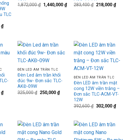
hống
Giá
Giá
Giá
Giá
1,872,000
₫
1,440,000
₫
283,400
₫
218,000
₫
 9W
gốc
hiện
gốc
hiện
là:
tại
là:
tại
àu TLC
1,872,000 ₫.
là:
283,400 ₫.
là:
1,440,000 ₫.
218,000 ₫.
Giá
0
₫
hiện
tại
₫.
là:
250,000 ₫.
d to
Add to
Add to
+
hlist
wishlist
wishlist
+
C
ĐÈN LED ÂM TRẦN TLC
hối
Đèn Led âm trần khối
ĐÈN LED ÂM TRẦN TLC
TLC-
đúc 9w- Đơn sắc TLC-
Đèn LED âm trần mặt
AKĐ-09W
cong 12W viền trắng –
Giá
Giá
Giá
0
₫
325,000
₫
250,000
₫
Đơn sắc TLC-ACM-VT-
hiện
gốc
hiện
12W
tại
là:
tại
₫.
là:
325,000 ₫.
là:
Giá
Giá
392,600
₫
302,000
₫
300,000 ₫.
250,000 ₫.
gốc
hiện
là:
tại
392,600 ₫.
là:
302,000 ₫.
d to
Add to
Add to