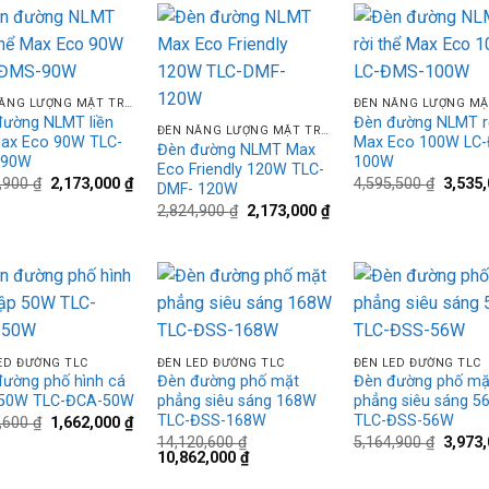
Add to
Add to
Ad
+
wishlist
wishlist
wis
+
ĐÈN NĂNG LƯỢNG MẶT TRỜI TLC
đường NLMT liền
Đèn đường NLMT rờ
ĐÈN NĂNG LƯỢNG MẶT TRỜI TLC
Max Eco 90W TLC-
Max Eco 100W LC
Đèn đường NLMT Max
-90W
100W
Eco Friendly 120W TLC-
Giá
Giá
Giá
4,900
₫
2,173,000
₫
4,595,500
₫
3,535
DMF- 120W
gốc
hiện
gốc
Giá
Giá
2,824,900
₫
2,173,000
₫
là:
tại
là:
gốc
hiện
2,824,900 ₫.
là:
4,595,
là:
tại
 ₫.
2,173,000 ₫.
2,824,900 ₫.
là:
2,173,000 ₫.
Add to
Add to
Ad
+
+
wishlist
wishlist
wis
ED ĐƯỜNG TLC
ĐÈN LED ĐƯỜNG TLC
ĐÈN LED ĐƯỜNG TLC
ường phố hình cá
Đèn đường phố mặt
Đèn đường phố mặ
50W TLC-ĐCA-50W
phẳng siêu sáng 168W
phẳng siêu sáng 5
TLC-ĐSS-168W
TLC-ĐSS-56W
Giá
Giá
0,600
₫
1,662,000
₫
gốc
hiện
Giá
14,120,600
₫
5,164,900
₫
3,973
là:
tại
Giá
Giá
gốc
10,862,000
₫
2,160,600 ₫.
là:
gốc
hiện
là:
1,662,000 ₫.
là:
tại
5,164,