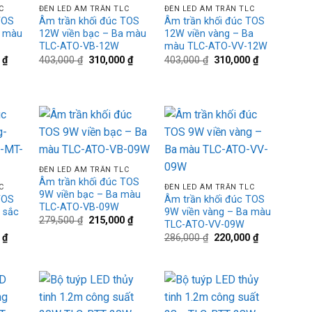
C
ĐÈN LED ÂM TRẦN TLC
ĐÈN LED ÂM TRẦN TLC
TOS
Âm trần khối đúc TOS
Âm trần khối đúc TOS
a màu
12W viền bạc – Ba màu
12W viền vàng – Ba
TLC-ATO-VB-12W
màu TLC-ATO-VV-12W
Giá
Giá
Giá
Giá
Giá
0
₫
403,000
₫
310,000
₫
403,000
₫
310,000
₫
hiện
gốc
hiện
gốc
hiện
tại
là:
tại
là:
tại
₫.
là:
403,000 ₫.
là:
403,000 ₫.
là:
315,000 ₫.
310,000 ₫.
310,000 ₫.
d to
Add to
Add to
+
hlist
wishlist
wishlist
+
ĐÈN LED ÂM TRẦN TLC
Âm trần khối đúc TOS
C
ĐÈN LED ÂM TRẦN TLC
9W viền bạc – Ba màu
TOS
Âm trần khối đúc TOS
TLC-ATO-VB-09W
 sắc
9W viền vàng – Ba màu
Giá
Giá
279,500
₫
215,000
₫
TLC-ATO-VV-09W
gốc
hiện
Giá
Giá
Giá
0
₫
286,000
₫
220,000
₫
là:
tại
hiện
gốc
hiện
279,500 ₫.
là:
tại
là:
tại
215,000 ₫.
₫.
là:
286,000 ₫.
là:
200,000 ₫.
220,000 ₫.
d to
Add to
Add to
+
+