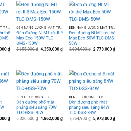
430,000 ₫.
162,000 ₫.
d to
Add to
Add to
+
+
hlist
wishlist
wishlist
ĐÈN NĂNG LƯỢNG MẶT TRỜI TLC
ĐÈN NĂNG LƯỢNG MẶT TRỜI TLC
ĐÈN NĂNG LƯỢNG MẶT TRỜI TLC
i thể
Đèn đường NLMT rời thể
Đèn đường NLMT rời thể
-ĐMS-
Max Eco 150W TLC-
Max Eco 50W TLC-ĐMS-
ĐMS-150W
50W
Giá
Giá
Giá
Giá
Giá
,000
₫
5,655,000
₫
4,350,000
₫
3,604,900
₫
2,773,000
₫
hiện
gốc
hiện
gốc
hiện
tại
là:
tại
là:
tại
500 ₫.
là:
5,655,000 ₫.
là:
3,604,900 ₫.
là:
3,535,000 ₫.
4,350,000 ₫.
2,773,00
d to
Add to
Add to
+
+
hlist
wishlist
wishlist
ĐÈN LED ĐƯỜNG TLC
ĐÈN LED ĐƯỜNG TLC
t
Đèn đường phố mặt
Đèn đường phố mặt
6W
phẳng siêu sáng 70W
phẳng siêu sáng 84W
TLC-ĐSS-70W
TLC-ĐSS-84W
Giá
Giá
Giá
Giá
Giá
,000
₫
6,320,600
₫
4,862,000
₫
7,764,900
₫
5,973,000
₫
hiện
gốc
hiện
gốc
hiện
tại
là:
tại
là:
tại
900 ₫.
là:
6,320,600 ₫.
là:
7,764,900 ₫.
là: