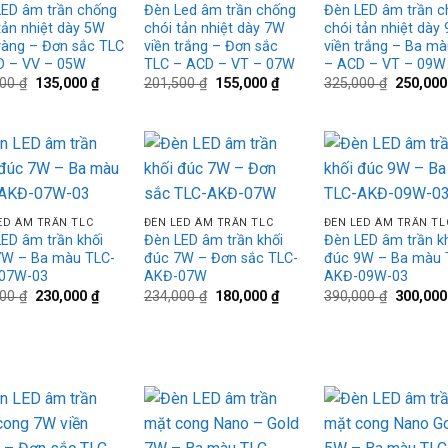
LED âm trần chống
Đèn Led âm trần chống
Đèn LED âm trần c
tản nhiệt dày 5W
chói tản nhiệt dày 7W
chói tản nhiệt dày
vàng – Đơn sắc TLC
viền trắng – Đơn sắc
viền trắng – Ba m
D – VV – 05W
TLC – ACD – VT – 07W
– ACD – VT – 09W
Giá
Giá
Giá
Giá
Giá
500
₫
135,000
₫
201,500
₫
155,000
₫
325,000
₫
250,00
gốc
hiện
gốc
hiện
gốc
là:
tại
là:
tại
là:
175,500 ₫.
là:
201,500 ₫.
là:
325,000 
135,000 ₫.
155,000 ₫.
Add to
Add to
Ad
+
+
wishlist
wishlist
wis
ED ÂM TRẦN TLC
ĐÈN LED ÂM TRẦN TLC
ĐÈN LED ÂM TRẦN TL
ED âm trần khối
Đèn LED âm trần khối
Đèn LED âm trần k
7W – Ba màu TLC-
đúc 7W – Đơn sắc TLC-
đúc 9W – Ba màu 
07W-03
AKĐ-07W
AKĐ-09W-03
Giá
Giá
Giá
Giá
Giá
000
₫
230,000
₫
234,000
₫
180,000
₫
390,000
₫
300,00
gốc
hiện
gốc
hiện
gốc
là:
tại
là:
tại
là:
299,000 ₫.
là:
234,000 ₫.
là:
390,000 
230,000 ₫.
180,000 ₫.
Add to
Add to
Ad