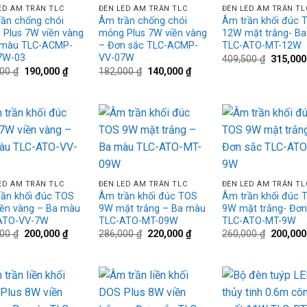
ED ÂM TRẦN TLC
ĐÈN LED ÂM TRẦN TLC
ĐÈN LED ÂM TRẦN TL
ần chống chói
Âm trần chống chói
Âm trần khối đúc 
Plus 7W viền vàng
mỏng Plus 7W viền vàng
12W mặt trắng- B
 màu TLC-ACMP-
– Đơn sắc TLC-ACMP-
TLC-ATO-MT-12W
7W-03
VV-07W
Giá
409,500
₫
315,00
gốc
Giá
Giá
Giá
Giá
000
₫
190,000
₫
182,000
₫
140,000
₫
là:
gốc
hiện
gốc
hiện
409,500 
là:
tại
là:
tại
247,000 ₫.
là:
182,000 ₫.
là:
190,000 ₫.
140,000 ₫.
Add to
Add to
Ad
wishlist
wishlist
wis
+
+
ED ÂM TRẦN TLC
ĐÈN LED ÂM TRẦN TLC
ĐÈN LED ÂM TRẦN TL
ần khối đúc TOS
Âm trần khối đúc TOS
Âm trần khối đúc 
iền vàng – Ba màu
9W mặt trắng – Ba màu
9W mặt trắng- Đơn
ATO-VV-7W
TLC-ATO-MT-09W
TLC-ATO-MT-9W
Giá
Giá
Giá
Giá
Giá
000
₫
200,000
₫
286,000
₫
220,000
₫
260,000
₫
200,00
gốc
hiện
gốc
hiện
gốc
là:
tại
là:
tại
là:
260,000 ₫.
là:
286,000 ₫.
là:
260,000 
200,000 ₫.
220,000 ₫.
Add to
Add to
Ad