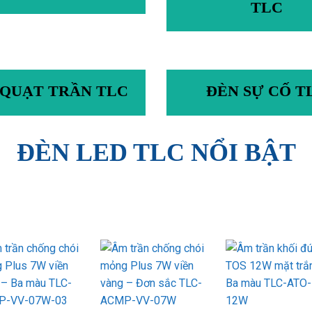
TLC
 QUẠT TRẦN TLC
ĐÈN SỰ CỐ T
ĐÈN LED TLC NỔI BẬT
Add to
Add to
Ad
wishlist
wishlist
wis
+
+