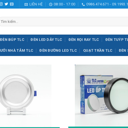
LIÊN HỆ
08:00 - 17:00
0986.474.671 - 09.1993.
ìm
iếm:
ĐÈN BÚP TLC
ĐÈN LED DÂY TLC
ĐÈN RỌI RAY TLC
ĐÈN TUÝP T
SƯỞI NHÀ TẮM TLC
ĐÈN ĐƯỜNG LED TLC
QUẠT TRẦN TLC
ĐÈN 