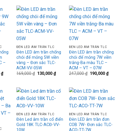
3,973,000 ₫.
4,862,000 ₫.
5,973,00
d to
Add to
Add to
hlist
wishlist
wishlist
+
+
C
ĐÈN LED ÂM TRẦN TLC
ĐÈN LED ÂM TRẦN TLC
hống
Đèn LED âm trần chống
Đèn LED âm trần chống
n
chói đế mỏng 5W viền
chói đế mỏng 7W viền
C –
vàng – Đơn sắc TLC-
trắng-Ba màu TLC –
ACM-VV-05W
ACM – VT – 07W
Giá
Giá
Giá
Giá
Giá
0
₫
169,000
₫
130,000
₫
247,000
₫
190,000
₫
hiện
gốc
hiện
gốc
hiện
tại
là:
tại
là:
tại
₫.
là:
169,000 ₫.
là:
247,000 ₫.
là:
220,000 ₫.
130,000 ₫.
190,000 ₫.
d to
Add to
Add to
+
+
hlist
wishlist
wishlist
ĐÈN LED ÂM TRẦN TLC
ĐÈN LED ÂM TRẦN TLC
Đèn Led âm trần cổ điển
Đèn LED âm trần đơn
Gold 18K TLC-ACĐ-VV-
COB 7W- Đơn sắc TLC-
C
10W
ACO-TT-7W