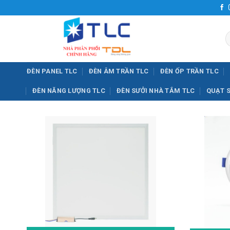
Bỏ
qua
nội
T
dung
k
ĐÈN PANEL TLC
ĐÈN ÂM TRẦN TLC
ĐÈN ỐP TRẦN TLC
ĐÈN NĂNG LƯỢNG TLC
ĐÈN SƯỞI NHÀ TẮM TLC
QUẠT 