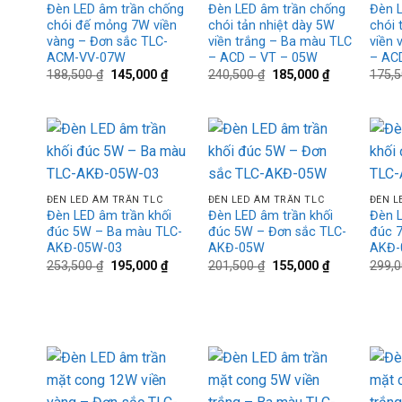
Đèn LED âm trần chống
Đèn LED âm trần chống
Đèn 
chói đế mỏng 7W viền
chói tản nhiệt dày 5W
chói 
vàng – Đơn sắc TLC-
viền trắng – Ba màu TLC
viền 
ACM-VV-07W
– ACD – VT – 05W
– AC
Giá
Giá
Giá
Giá
188,500
₫
145,000
₫
240,500
₫
185,000
₫
175,
gốc
hiện
gốc
hiện
là:
tại
là:
tại
188,500 ₫.
là:
240,500 ₫.
là:
145,000 ₫.
185,000 ₫.
Add to
Add to
+
+
+
wishlist
wishlist
ĐÈN LED ÂM TRẦN TLC
ĐÈN LED ÂM TRẦN TLC
ĐÈN L
Đèn LED âm trần khối
Đèn LED âm trần khối
Đèn L
đúc 5W – Ba màu TLC-
đúc 5W – Đơn sắc TLC-
đúc 
AKĐ-05W-03
AKĐ-05W
AKĐ-
Giá
Giá
Giá
Giá
253,500
₫
195,000
₫
201,500
₫
155,000
₫
299,
gốc
hiện
gốc
hiện
là:
tại
là:
tại
253,500 ₫.
là:
201,500 ₫.
là:
195,000 ₫.
155,000 ₫.
Add to
Add to