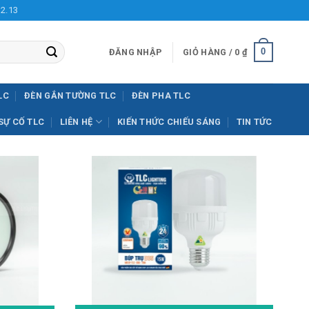
12.13
0
ĐĂNG NHẬP
GIỎ HÀNG /
0
₫
LC
ĐÈN GẮN TƯỜNG TLC
ĐÈN PHA TLC
SỰ CỐ TLC
LIÊN HỆ
KIẾN THỨC CHIẾU SÁNG
TIN TỨC