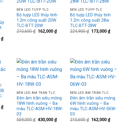
hlist
wishlist
wishlist
ĐÈN LED TUÝP TLC
ĐÈN LED TUÝP TLC
Bộ tuýp LED thủy tinh
Bộ tuýp LED thủy tinh
1.2m công suất 20W
1.2m công suất 28w
ủy
TLC-BTT-20W
TLC-BTT-28W
t
Giá
Giá
Giá
Giá
210,600
₫
162,000
₫
224,900
₫
173,000
₫
gốc
hiện
gốc
hiện
Giá
0
₫
là:
tại
là:
tại
hiện
210,600 ₫.
là:
224,900 ₫.
là:
tại
162,000 ₫.
173,000 ₫.
₫.
là:
111,000 ₫.
d to
Add to
Add to
hlist
wishlist
wishlist
+
+
C
OB
ĐÈN LED ÂM TRẦN TLC
ĐÈN LED ÂM TRẦN TLC
C-
Đèn âm trần siêu mỏng
Đèn âm trần siêu mỏng
18W hình vuông – Ba
6W hình vuông – Ba
Giá
0
₫
màu TLC-ASM-HV-18W-
màu TLC-ASM-HV-06W-
hiện
03
03
tại
₫.
là:
Giá
Giá
Giá
Giá
559,000
₫
430,000
₫
210,600
₫
162,000
₫
477,000 ₫.
gốc
hiện
gốc
hiện
là:
tại
là:
tại
559,000 ₫.
là:
210,600 ₫.
là: