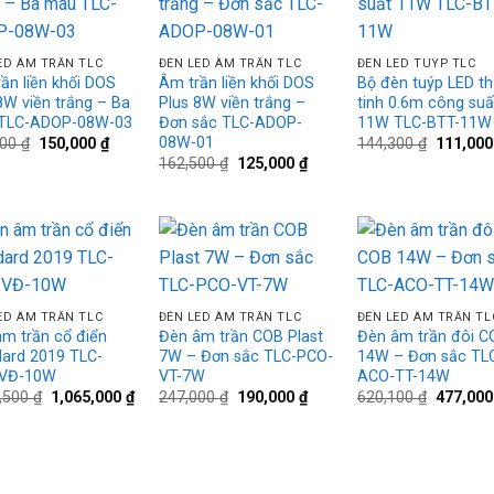
wishlist
wishlist
wis
+
+
ED ÂM TRẦN TLC
ĐÈN LED ÂM TRẦN TLC
ĐÈN LED TUÝP TLC
ần liền khối DOS
Âm trần liền khối DOS
Bộ đèn tuýp LED th
8W viền trắng – Ba
Plus 8W viền trắng –
tinh 0.6m công suấ
TLC-ADOP-08W-03
Đơn sắc TLC-ADOP-
11W TLC-BTT-11W
08W-01
Giá
Giá
Giá
000
₫
150,000
₫
144,300
₫
111,00
gốc
hiện
gốc
Giá
Giá
162,500
₫
125,000
₫
là:
tại
là:
gốc
hiện
195,000 ₫.
là:
144,300 
là:
tại
150,000 ₫.
162,500 ₫.
là:
125,000 ₫.
Add to
Add to
Ad
+
+
wishlist
wishlist
wis
ED ÂM TRẦN TLC
ĐÈN LED ÂM TRẦN TLC
ĐÈN LED ÂM TRẦN TL
m trần cổ điển
Đèn âm trần COB Plast
Đèn âm trần đôi C
ard 2019 TLC-
7W – Đơn sắc TLC-PCO-
14W – Đơn sắc TL
VĐ-10W
VT-7W
ACO-TT-14W
Giá
Giá
Giá
Giá
Giá
4,500
₫
1,065,000
₫
247,000
₫
190,000
₫
620,100
₫
477,00
gốc
hiện
gốc
hiện
gốc
là:
tại
là:
tại
là:
1,384,500 ₫.
là:
247,000 ₫.
là:
620,100 
1,065,000 ₫.
190,000 ₫.