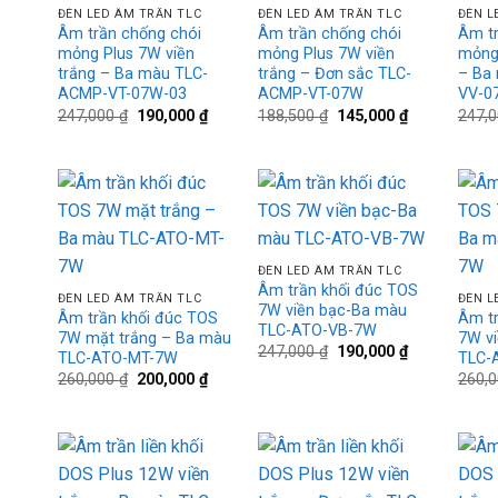
ĐÈN LED ÂM TRẦN TLC
ĐÈN LED ÂM TRẦN TLC
ĐÈN L
Âm trần chống chói
Âm trần chống chói
Âm tr
mỏng Plus 7W viền
mỏng Plus 7W viền
mỏng 
trắng – Ba màu TLC-
trắng – Đơn sắc TLC-
– Ba
ACMP-VT-07W-03
ACMP-VT-07W
VV-0
Giá
Giá
Giá
Giá
247,000
₫
190,000
₫
188,500
₫
145,000
₫
247,
gốc
hiện
gốc
hiện
là:
tại
là:
tại
247,000 ₫.
là:
188,500 ₫.
là:
190,000 ₫.
145,000 ₫.
Add to
Add to
+
wishlist
wishlist
+
+
ĐÈN LED ÂM TRẦN TLC
Âm trần khối đúc TOS
ĐÈN LED ÂM TRẦN TLC
ĐÈN L
7W viền bạc-Ba màu
Âm trần khối đúc TOS
Âm tr
TLC-ATO-VB-7W
7W mặt trắng – Ba màu
7W v
Giá
Giá
247,000
₫
190,000
₫
TLC-ATO-MT-7W
TLC-
gốc
hiện
Giá
Giá
260,000
₫
200,000
₫
260,
là:
tại
gốc
hiện
247,000 ₫.
là:
là:
tại
190,000 ₫.
260,000 ₫.
là:
200,000 ₫.
Add to
Add to