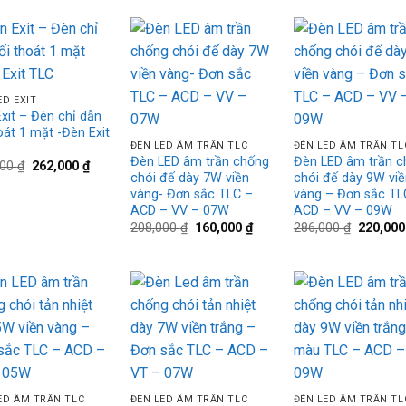
14,120,600 ₫.
là:
10,862,000 ₫.
Add to
Add to
Ad
wishlist
wishlist
wis
ED EXIT
+
+
xit – Đèn chỉ dẫn
hoát 1 mặt -Đèn Exit
ĐÈN LED ÂM TRẦN TLC
ĐÈN LED ÂM TRẦN TL
Đèn LED âm trần chống
Đèn LED âm trần c
Giá
Giá
600
₫
262,000
₫
chói đế dày 7W viền
chói đế dày 9W viề
gốc
hiện
là:
tại
vàng- Đơn sắc TLC –
vàng – Đơn sắc TL
340,600 ₫.
là:
ACD – VV – 07W
ACD – VV – 09W
262,000 ₫.
Giá
Giá
Giá
208,000
₫
160,000
₫
286,000
₫
220,00
gốc
hiện
gốc
là:
tại
là:
208,000 ₫.
là:
286,000 
160,000 ₫.
Add to
Add to
Ad
wishlist
wishlist
wis
+
+
ED ÂM TRẦN TLC
ĐÈN LED ÂM TRẦN TLC
ĐÈN LED ÂM TRẦN TL