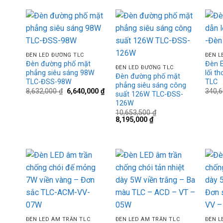
2,107,000 ₫.
Add to
Add to
+
+
wishlist
wishlist
+
ĐÈN LED ĐƯỜNG TLC
ĐÈN L
Đèn đường phố mặt
Đèn E
ĐÈN LED ĐƯỜNG TLC
phẳng siêu sáng 98W
lối t
Đèn đường phố mặt
TLC-ĐSS-98W
TLC
phẳng siêu sáng công
Giá
Giá
8,632,000
₫
6,640,000
₫
340,
suất 126W TLC-ĐSS-
gốc
hiện
126W
là:
tại
8,632,000 ₫.
là:
10,653,500
₫
6,640,000 ₫.
Giá
Giá
8,195,000
₫
gốc
hiện
là:
tại
10,653,500 ₫.
là:
8,195,000 ₫.
Add to
Add to
wishlist
wishlist
+
+
+
ĐÈN LED ÂM TRẦN TLC
ĐÈN LED ÂM TRẦN TLC
ĐÈN L