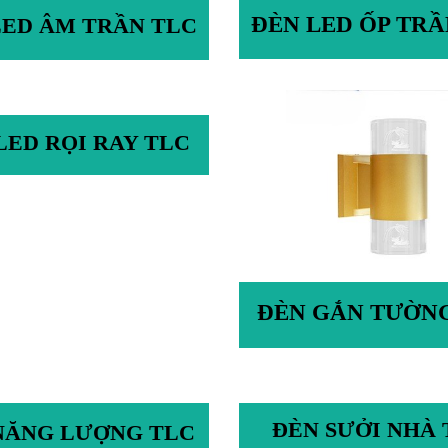
ĐÈN LED ỐP TRẦ
LED ÂM TRẦN TLC
LED RỌI RAY TLC
ĐÈN GẮN TƯỜN
ĐÈN SƯỞI NHÀ
NĂNG LƯỢNG TLC