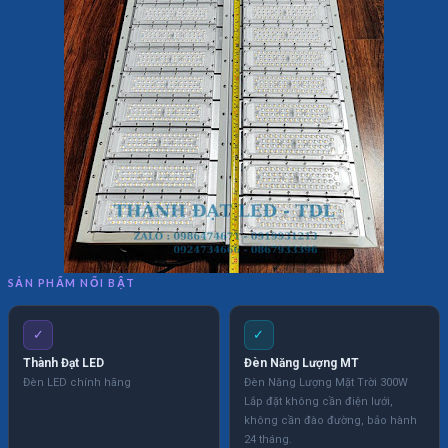
SẢN PHẨM NỔI BẬT
✓
✓
Thành Đạt LED
Đèn Năng Lượng MT
Đèn LED chính hãng
Đèn Năng Lượng Mặt Trời 300W
Lắp đặt không cần điện lưới,
không cần đào đường, bảo hành
24 tháng.