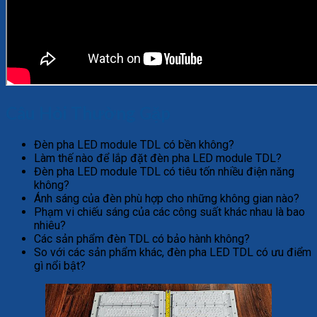
Câu Hỏi Thường Gặp
Đèn pha LED module TDL có bền không?
Làm thế nào để lắp đặt đèn pha LED module TDL?
Đèn pha LED module TDL có tiêu tốn nhiều điện năng
không?
Ánh sáng của đèn phù hợp cho những không gian nào?
Phạm vi chiếu sáng của các công suất khác nhau là bao
nhiêu?
Các sản phẩm đèn TDL có bảo hành không?
So với các sản phẩm khác, đèn pha LED TDL có ưu điểm
gì nổi bật?