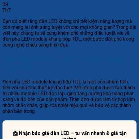
08
Th7
Bạn có biết rằng đèn LED không chỉ tiết kiệm năng lượng mà
còn mang lại ánh sáng tuyệt vời cho mọi không gian? Trong bài
viết này, chúng ta sẽ cùng khám phá những điều tuyệt vời về
đèn pha LED module khung hộp TDL, một bước đột phá trong
công nghệ chiếu sáng hiện đại.
Cấu tạo Đèn Pha LED Module Khung
Hộp TDL
Đèn pha LED module khung hộp TDL là một sản phẩm tiên
tiến với cấu trúc thiết kế đặc biệt. Mỗi đèn pha được tạo thành
từ nhiều module LED độc lập, giúp tăng cường khả năng phát
sáng và độ bền của sản phẩm. Thân đèn được làm từ hợp kim
nhôm chắc chắn, giúp tỏa nhiệt hiệu quả và bảo vệ các thành
phần bên trong.
📩 Nhận báo giá đèn LED – tư vấn nhanh & giá tận