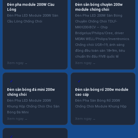
Đèn pha module 200W Cầu
Đèn sân bóng chuyền 200w
Lông
module chống chói
Đèn Pha LED Module 200W Sân
Đèn Pha LED 200W Sân Bóng
Cầu Lông Chống Chói
Chuyền Chống Chói TDLF-
MKH200-BCV — Chip
Bridgelux/Philips/Cree, driver
MEAN WELL/Philips/Inventronics.
Chống chói UGR<19, ánh sáng
đồng đều toàn sân 18×9m, tiêu
chuẩn thi đấu FIVB quốc tế
✓
✓
Đèn sân bóng đá mini 200w
Đèn sân bóng rổ 200w module
chống chói
cao cấp
Đèn Pha LED Module 200W
Đèn Pha Sân Bóng Rổ 200W
Khung Hộp Chống Chói Cho Sân
Chống Chói Module Khung Hộp
Bóng Đá Mini
✓