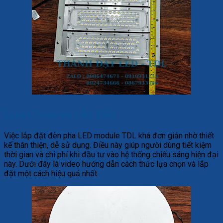
Lựa Chọn và Lắp Đặt
Việc lắp đặt đèn pha LED module TDL khá đơn giản nhờ thiết
kế thân thiện, dễ sử dụng. Điều này giúp người dùng tiết kiệm
thời gian và chi phí khi đầu tư vào hệ thống chiếu sáng hiện đại
này. Dưới đây là video hướng dẫn cách thức lựa chọn và lắp
đặt một cách hiệu quả nhất.