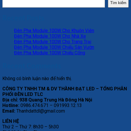
Tìm kiếm
Recent Posts
Đèn Pha Module 100W Cho Khuôn Viên
Đèn Pha Module 100W Cho Nhà Xe
Đèn Pha Module 100W Cho Trang Trại
Đèn Pha Module 100W Chiếu Sân Vườn
Đèn Pha Module 100W Chiếu Cổng
Recent Comments
Không có bình luận nào để hiển thị.
CÔNG TY TNHH TM & DV THÀNH ĐẠT LED – TỔNG PHÂN
PHỐI ĐÈN LED TLC
Địa chỉ: 938 Quang Trung Hà Đông Hà Nội
Hotline:
0986.474.671 – 091993.12.13
Email:
Thanhdattdl@gmail.com
LIÊN HỆ
Thứ 2 – Thứ 7: 8h30 – 5h30