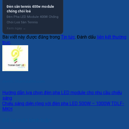
Đèn sân tennis 400w module
chống chói loá
Đèn Pha LED Module 400W Chống
Chói Loá Sân Tennis
Bài viết này được đăng trong
Tin tức
. Đánh dấu
liên kết thường
trực
.
dentlc.thanhdathn.com
Hướng dẫn lựa chọn đèn pha LED module cho nhu cầu chiếu
sáng
Chiếu sáng diện rộng với đèn pha LED 500W – 1000W TDLF-
MKH
Để lại một bình luận