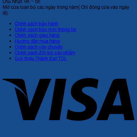
Chủ Nhật: 9h – 5h
Mở cửa toàn bộ các ngày trong năm( Chỉ đóng cửa vào ngày
lễ).
Chính sách bảo hành
Chính sách bảo mật thông tin
Chính sách giao hàng
Hướng dẫn mua hàng
Chính sách vận chuyển
Chính sách đổi trả sản phẩm
Giới thiệu Thành Đạt TDL
V
P