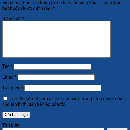
Email của bạn sẽ không được hiển thị công khai.
Các trường
bắt buộc được đánh dấu
*
Bình luận
*
Tên
*
Email
*
Trang web
Lưu tên của tôi, email, và trang web trong trình duyệt này
cho lần bình luận kế tiếp của tôi.
Tìm kiếm