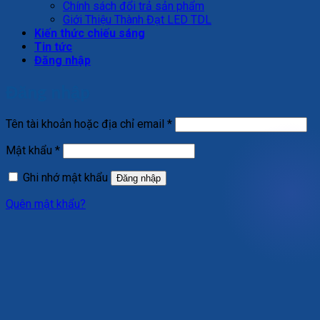
Chính sách đổi trả sản phẩm
Giới Thiệu Thành Đạt LED TDL
Kiến thức chiếu sáng
Tin tức
Đăng nhập
Đăng nhập
Bắt
Tên tài khoản hoặc địa chỉ email
*
buộc
Bắt
Mật khẩu
*
buộc
Ghi nhớ mật khẩu
Đăng nhập
Quên mật khẩu?