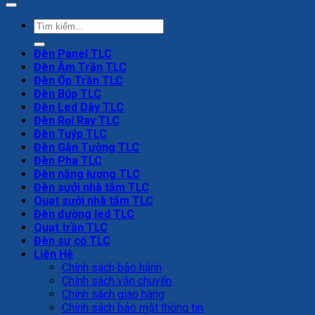
Tìm
kiếm:
Đèn Panel TLC
Đèn Âm Trần TLC
Đèn Ốp Trần TLC
Đèn Búp TLC
Đèn Led Dây TLC
Đèn Rọi Ray TLC
Đèn Tuýp TLC
Đèn Gắn Tường TLC
Đèn Pha TLC
Đèn năng lượng TLC
Đèn sưởi nhà tắm TLC
Quạt sưởi nhà tắm TLC
Đèn đường led TLC
Quạt trần TLC
Đèn sự cố TLC
Liên Hệ
Chính sách bảo hành
Chính sách vận chuyển
Chính sách giao hàng
Chính sách bảo mật thông tin