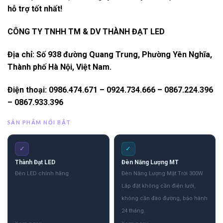
hỗ trợ tốt nhất!
CÔNG TY TNHH TM & DV THÀNH ĐẠT LED
Địa chỉ: Số 938 đường Quang Trung, Phường Yên Nghĩa,
Thành phố Hà Nội, Việt Nam.
Điện thoại: 0986.474.671 – 0924.734.666 – 0867.224.396
– 0867.933.396
SẢN PHẨM NỔI BẬT
✓
✓
Thành Đạt LED
Đèn Năng Lượng MT
Đèn LED chính hãng
Đèn Năng Lượng Mặt Trời 300W
Lắp đặt không cần điện lưới,
không cần đào đường, bảo hành
24 tháng.