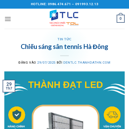
Bỏ
HOTLINE: 0986.474.671 – 091993.12.13
qua
nội
0
dung
TIN TỨC
Chiếu sáng sân tennis Hà Đông
ĐĂNG VÀO
29/07/2025
BỞI
DENTLC.THANHDATHN.COM
29
Th7