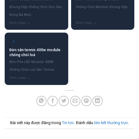
Khung Hộp Chống Chói Cho Sân
Chống Chói Module Khung Hộp
Bóng Đá Mini
✓
Đèn sân tennis 400w module
chống chói loá
Đèn Pha LED Module 400W
Chống Chói Loá Sân Tennis
Bài viết này được đăng trong
Tin tức
. Đánh dấu
liên kết thường trực
.