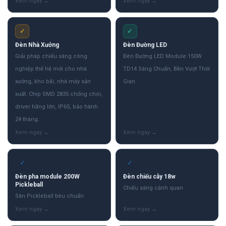
✓
✓
Đèn Nhà Xưởng
Đèn Đường LED
Giải pháp chiếu sáng công
Đèn Đường LED Module 150W
nghiệp thế hệ mới cho nhà
TD14 Sáng Chuẩn, Bền Vượt Thời
xưởng, kho bãi, nhà máy sản
Gian
xuất. Chip SMD 2835 chống chói,
driver hãng lớn, IP65, bảo hành
24 tháng.
✓
✓
Đèn pha module 200W
Đèn chiếu cây 18w
Pickleball
Chiếu sáng cảnh quan
Sân Pickleball tiêu chuẩn