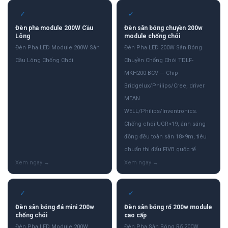
✓
✓
Đèn pha module 200W Cầu
Đèn sân bóng chuyền 200w
Lông
module chống chói
Đèn Pha LED Module 200W Sân
Đèn Pha LED 200W Sân Bóng
Cầu Lông Chống Chói
Chuyền Chống Chói TDLF-
MKH200-BCV — Chip
Bridgelux/Philips/Cree, driver
MEAN
WELL/Philips/Inventronics.
Chống chói UGR<19, ánh sáng
đồng đều toàn sân 18×9m, tiêu
chuẩn thi đấu FIVB quốc tế
✓
✓
Đèn sân bóng đá mini 200w
Đèn sân bóng rổ 200w module
chống chói
cao cấp
Đèn Pha LED Module 200W
Đèn Pha Sân Bóng Rổ 200W