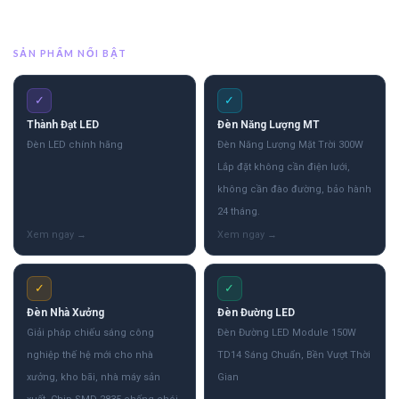
SẢN PHẨM NỔI BẬT
✓
✓
Thành Đạt LED
Đèn Năng Lượng MT
Đèn LED chính hãng
Đèn Năng Lượng Mặt Trời 300W
Lắp đặt không cần điện lưới,
không cần đào đường, bảo hành
24 tháng.
✓
✓
Đèn Nhà Xưởng
Đèn Đường LED
Giải pháp chiếu sáng công
Đèn Đường LED Module 150W
nghiệp thế hệ mới cho nhà
TD14 Sáng Chuẩn, Bền Vượt Thời
xưởng, kho bãi, nhà máy sản
Gian