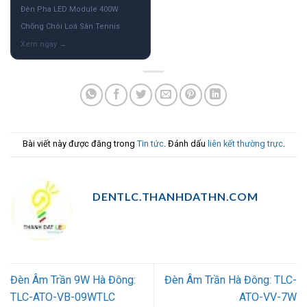
Đèn Pha LED Module 400W
Chống Chói Loá Sân Tennis
Bài viết này được đăng trong
Tin tức
. Đánh dấu
liên kết thường trực
.
DENTLC.THANHDATHN.COM
Đèn Âm Trần 9W Hà Đông:
Đèn Âm Trần Hà Đông: TLC-
TLC-ATO-VB-09WTLC
ATO-VV-7W