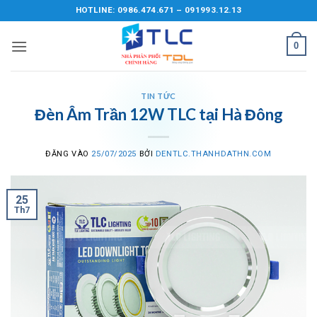
Bỏ
HOTLINE: 0986.474.671 – 091993.12.13
qua
nội
0
dung
TIN TỨC
Đèn Âm Trần 12W TLC tại Hà Đông
ĐĂNG VÀO
25/07/2025
BỞI
DENTLC.THANHDATHN.COM
25
Th7