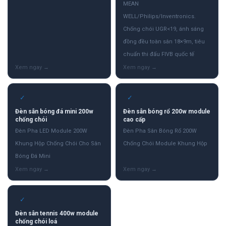
MEAN
WELL/Philips/Inventronics.
Chống chói UGR<19, ánh sáng
đồng đều toàn sân 18×9m, tiêu
chuẩn thi đấu FIVB quốc tế
✓
✓
Đèn sân bóng đá mini 200w
Đèn sân bóng rổ 200w module
chống chói
cao cấp
Đèn Pha LED Module 200W
Đèn Pha Sân Bóng Rổ 200W
Khung Hộp Chống Chói Cho Sân
Chống Chói Module Khung Hộp
Bóng Đá Mini
✓
Đèn sân tennis 400w module
chống chói loá