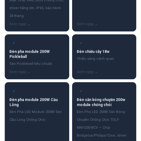
xuất. Chip SMD 2835 chống chói,
driver hãng lớn, IP65, bảo hành
24 tháng.
✓
✓
Đèn pha module 200W
Đèn chiếu cây 18w
Pickleball
Chiếu sáng cảnh quan
Sân Pickleball tiêu chuẩn
✓
✓
Đèn pha module 200W Cầu
Đèn sân bóng chuyền 200w
Lông
module chống chói
Đèn Pha LED Module 200W Sân
Đèn Pha LED 200W Sân Bóng
Cầu Lông Chống Chói
Chuyền Chống Chói TDLF-
MKH200-BCV — Chip
Bridgelux/Philips/Cree, driver