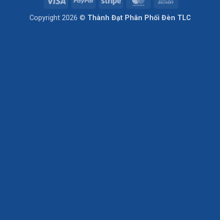
Visa
PayPal
Stripe
MasterCard
Cash
On
Copyright 2026 ©
Thành Đạt Phân Phối Đèn TLC
Delivery