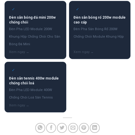
✓
✓
Đèn sân bóng đá mini 200w
Đèn sân bóng rổ 200w module
chống chói
cao cấp
Đèn Pha LED Module 200W
Đèn Pha Sân Bóng Rổ 200W
Khung Hộp Chống Chói Cho Sân
Chống Chói Module Khung Hộp
Bóng Đá Mini
✓
Đèn sân tennis 400w module
chống chói loá
Đèn Pha LED Module 400W
Chống Chói Loá Sân Tennis