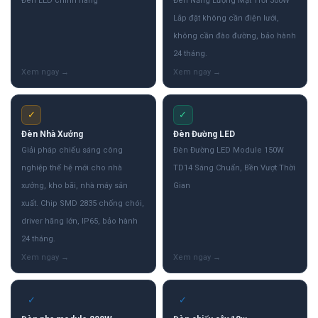
Đèn LED chính hãng
Đèn Năng Lượng Mặt Trời 300W
Lắp đặt không cần điện lưới,
không cần đào đường, bảo hành
24 tháng.
✓
✓
Đèn Nhà Xưởng
Đèn Đường LED
Giải pháp chiếu sáng công
Đèn Đường LED Module 150W
nghiệp thế hệ mới cho nhà
TD14 Sáng Chuẩn, Bền Vượt Thời
xưởng, kho bãi, nhà máy sản
Gian
xuất. Chip SMD 2835 chống chói,
driver hãng lớn, IP65, bảo hành
24 tháng.
✓
✓