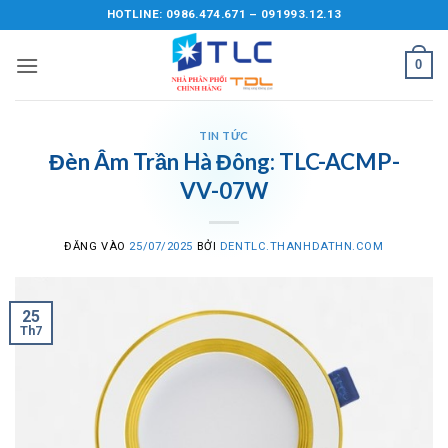
Bỏ
HOTLINE: 0986.474.671 – 091993.12.13
qua
nội
0
dung
TIN TỨC
Đèn Âm Trần Hà Đông: TLC-ACMP-
VV-07W
ĐĂNG VÀO
25/07/2025
BỞI
DENTLC.THANHDATHN.COM
25
Th7