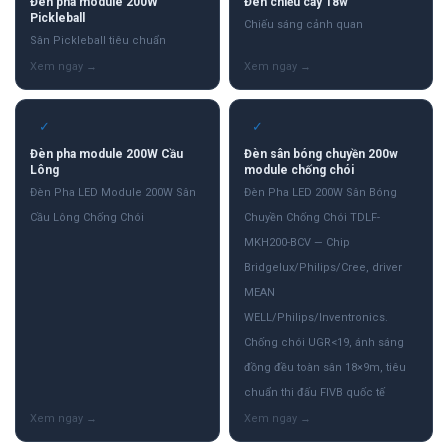
Đèn pha module 200W
Đèn chiếu cây 18w
Pickleball
Chiếu sáng cảnh quan
Sân Pickleball tiêu chuẩn
✓
✓
Đèn pha module 200W Cầu
Đèn sân bóng chuyền 200w
Lông
module chống chói
Đèn Pha LED Module 200W Sân
Đèn Pha LED 200W Sân Bóng
Cầu Lông Chống Chói
Chuyền Chống Chói TDLF-
MKH200-BCV — Chip
Bridgelux/Philips/Cree, driver
MEAN
WELL/Philips/Inventronics.
Chống chói UGR<19, ánh sáng
đồng đều toàn sân 18×9m, tiêu
chuẩn thi đấu FIVB quốc tế