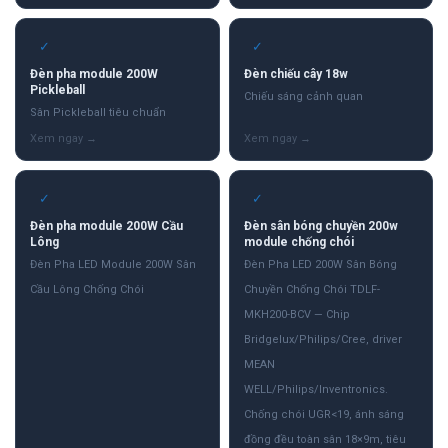
✓
✓
Đèn pha module 200W
Đèn chiếu cây 18w
Pickleball
Chiếu sáng cảnh quan
Sân Pickleball tiêu chuẩn
✓
✓
Đèn pha module 200W Cầu
Đèn sân bóng chuyền 200w
Lông
module chống chói
Đèn Pha LED Module 200W Sân
Đèn Pha LED 200W Sân Bóng
Cầu Lông Chống Chói
Chuyền Chống Chói TDLF-
MKH200-BCV — Chip
Bridgelux/Philips/Cree, driver
MEAN
WELL/Philips/Inventronics.
Chống chói UGR<19, ánh sáng
đồng đều toàn sân 18×9m, tiêu