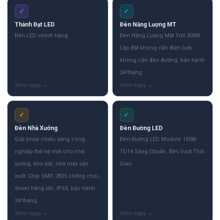
✓
✓
Thành Đạt LED
Đèn Năng Lượng MT
Đèn LED chính hãng
Đèn Năng Lượng Mặt Trời 300W
Lắp đặt không cần điện lưới,
không cần đào đường, bảo hành
24 tháng.
✓
✓
Đèn Nhà Xưởng
Đèn Đường LED
Giải pháp chiếu sáng công
Đèn Đường LED Module 150W
nghiệp thế hệ mới cho nhà
TD14 Sáng Chuẩn, Bền Vượt Thời
xưởng, kho bãi, nhà máy sản
Gian
xuất. Chip SMD 2835 chống chói,
driver hãng lớn, IP65, bảo hành
24 tháng.