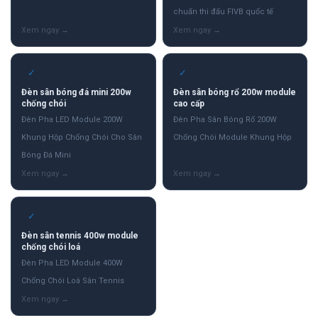
chuẩn thi đấu FIVB quốc tế
✓
✓
Đèn sân bóng đá mini 200w
Đèn sân bóng rổ 200w module
chống chói
cao cấp
Đèn Pha LED Module 200W
Đèn Pha Sân Bóng Rổ 200W
Khung Hộp Chống Chói Cho Sân
Chống Chói Module Khung Hộp
Bóng Đá Mini
✓
Đèn sân tennis 400w module
chống chói loá
Đèn Pha LED Module 400W
Chống Chói Loá Sân Tennis