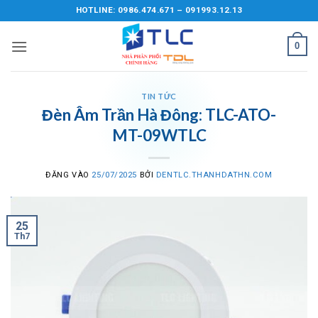
Bỏ
HOTLINE: 0986.474.671 – 091993.12.13
qua
nội
0
dung
TIN TỨC
Đèn Âm Trần Hà Đông: TLC-ATO-
MT-09WTLC
ĐĂNG VÀO
25/07/2025
BỞI
DENTLC.THANHDATHN.COM
25
Th7