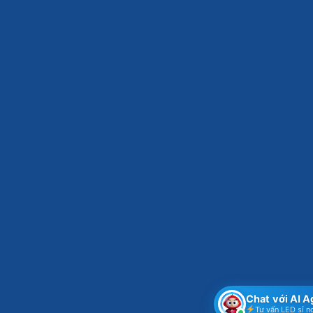
Chat với AI 
Tư vấn LED sỉ n