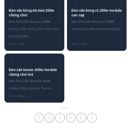
✓
✓
Đèn sân bóng đá mini 200w
Đèn sân bóng rổ 200w module
chống chói
cao cấp
Đèn Pha LED Module 200W
Đèn Pha Sân Bóng Rổ 200W
Khung Hộp Chống Chói Cho Sân
Chống Chói Module Khung Hộp
Bóng Đá Mini
✓
Đèn sân tennis 400w module
chống chói loá
Đèn Pha LED Module 400W
Chống Chói Loá Sân Tennis