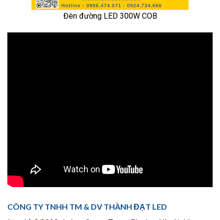
Đèn đường LED 300W COB
CÔNG TY TNHH TM & DV THÀNH ĐẠT LED