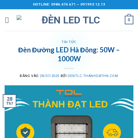
Bỏ
HOTLINE: 0986.474.671 – 091993.12.13
qua
nội
0
dung
TIN TỨC
Đèn Đường LED Hà Đông: 50W –
1000W
ĐĂNG VÀO
28/07/2025
BỞI
DENTLC.THANHDATHN.COM
28
Th7