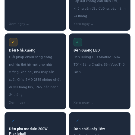
Lắp đặt không cần điện lưới,
không cần đào đường, bảo hành
24 tháng.
✓
✓
Đèn Nhà Xưởng
Đèn Đường LED
Giải pháp chiếu sáng công
Đèn Đường LED Module 150W
nghiệp thế hệ mới cho nhà
TD14 Sáng Chuẩn, Bền Vượt Thời
xưởng, kho bãi, nhà máy sản
Gian
xuất. Chip SMD 2835 chống chói,
driver hãng lớn, IP65, bảo hành
24 tháng.
✓
✓
Đèn pha module 200W
Đèn chiếu cây 18w
Pickleball