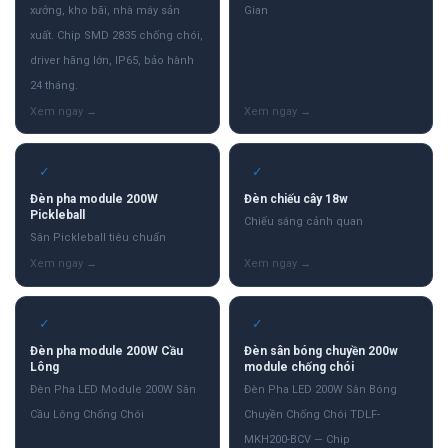
xưởng, kho bãi, nhà máy sản
Gian
xuất. Chip SMD 2835 chống chói,
driver hãng lớn, IP65, bảo hành
24 tháng.
✓
✓
Đèn pha module 200W
Đèn chiếu cây 18w
Pickleball
Chiếu sáng cảnh quan
Sân Pickleball tiêu chuẩn
✓
✓
Đèn pha module 200W Cầu
Đèn sân bóng chuyền 200w
Lông
module chống chói
Đèn Pha LED Module 200W Sân
Đèn Pha LED 200W Sân Bóng
Cầu Lông Chống Chói
Chuyền Chống Chói TDLF-
MKH200-BCV — Chip