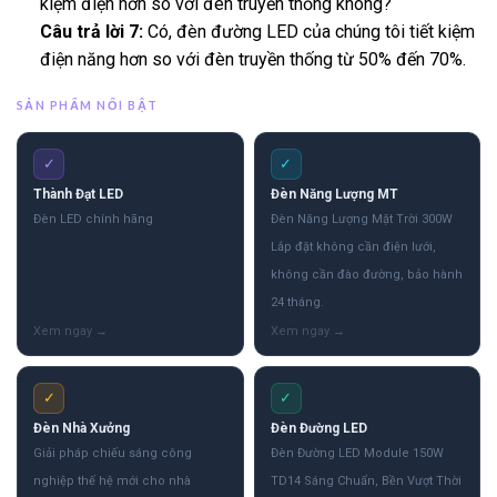
kiệm điện hơn so với đèn truyền thống không?
Câu trả lời 7:
Có, đèn đường LED của chúng tôi tiết kiệm
điện năng hơn so với đèn truyền thống từ 50% đến 70%.
SẢN PHẨM NỔI BẬT
✓
✓
Thành Đạt LED
Đèn Năng Lượng MT
Đèn LED chính hãng
Đèn Năng Lượng Mặt Trời 300W
Lắp đặt không cần điện lưới,
không cần đào đường, bảo hành
24 tháng.
✓
✓
Đèn Nhà Xưởng
Đèn Đường LED
Giải pháp chiếu sáng công
Đèn Đường LED Module 150W
nghiệp thế hệ mới cho nhà
TD14 Sáng Chuẩn, Bền Vượt Thời