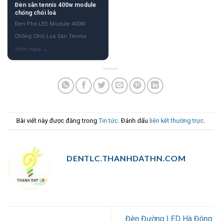
Đèn sân tennis 400w module
chống chói loá
Đèn Pha LED Module 400W
Chống Chói Loá Sân Tennis
Bài viết này được đăng trong
Tin tức
. Đánh dấu
liên kết thường trực
.
DENTLC.THANHDATHN.COM
Đèn Đường LED Hà Đông: