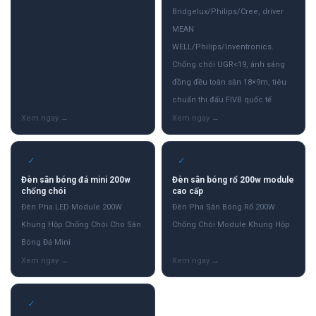
Bridgelux/Philips/Cree, driver
MEAN
WELL/Philips/Inventronics.
Chống chói UGR<19, ánh sáng
đồng đều toàn sân 18×9m, tiêu
chuẩn thi đấu FIVB quốc tế
✓
✓
Đèn sân bóng đá mini 200w
Đèn sân bóng rổ 200w module
chống chói
cao cấp
Đèn Pha LED Module 200W
Đèn Pha Sân Bóng Rổ 200W
Khung Hộp Chống Chói Cho Sân
Chống Chói Module Khung Hộp
Bóng Đá Mini
✓