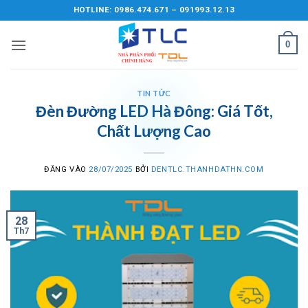
Bỏ
HOTLINE: 0986.474.671 – 091993.12.13
qua
nội
0
dung
TIN TỨC
Đèn Đường LED Hà Đông: Giá Tốt,
Chất Lượng Cao
ĐĂNG VÀO
28/07/2025
BỞI
DENTLC.THANHDATHN.COM
28
Th7