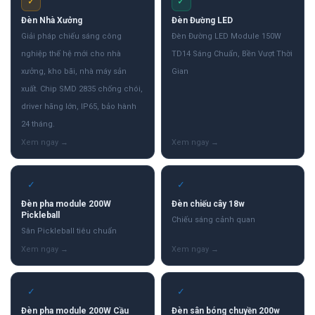
✓
✓
Đèn Nhà Xưởng
Đèn Đường LED
Giải pháp chiếu sáng công
Đèn Đường LED Module 150W
nghiệp thế hệ mới cho nhà
TD14 Sáng Chuẩn, Bền Vượt Thời
xưởng, kho bãi, nhà máy sản
Gian
xuất. Chip SMD 2835 chống chói,
driver hãng lớn, IP65, bảo hành
24 tháng.
✓
✓
Đèn pha module 200W
Đèn chiếu cây 18w
Pickleball
Chiếu sáng cảnh quan
Sân Pickleball tiêu chuẩn
✓
✓
Đèn pha module 200W Cầu
Đèn sân bóng chuyền 200w