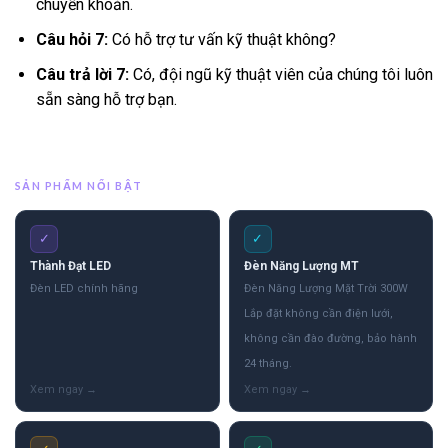
chuyển khoản.
Câu hỏi 7:
Có hỗ trợ tư vấn kỹ thuật không?
Câu trả lời 7:
Có, đội ngũ kỹ thuật viên của chúng tôi luôn
sẵn sàng hỗ trợ bạn.
SẢN PHẨM NỔI BẬT
✓
✓
Thành Đạt LED
Đèn Năng Lượng MT
Đèn LED chính hãng
Đèn Năng Lượng Mặt Trời 300W
Lắp đặt không cần điện lưới,
không cần đào đường, bảo hành
24 tháng.