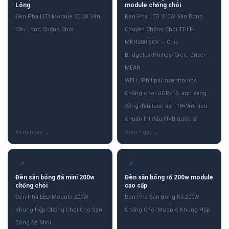
Lông
module chống chói
Đèn Pha LED Module 200W Sân
Đèn Pha LED 200W Sân Bóng
Cầu Lông Chống Chói
Chuyền Chống Chói TDLF-
MKH200-BCV — Chip
Bridgelux/Philips/Cree, driver
MEAN
WELL/Philips/Inventronics.
Chống chói UGR<19, ánh sáng
đồng đều toàn sân 18×9m, tiêu
chuẩn thi đấu FIVB quốc tế
✓
✓
Đèn sân bóng đá mini 200w
Đèn sân bóng rổ 200w module
chống chói
cao cấp
Đèn Pha LED Module 200W
Đèn Pha Sân Bóng Rổ 200W
Khung Hộp Chống Chói Cho Sân
Chống Chói Module Khung Hộp
Bóng Đá Mini