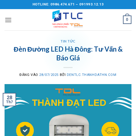
Bỏ
HOTLINE: 0986.474.671 – 091993.12.13
qua
nội
0
dung
TIN TỨC
Đèn Đường LED Hà Đông: Tư Vấn &
Báo Giá
ĐĂNG VÀO
28/07/2025
BỞI
DENTLC.THANHDATHN.COM
28
Th7