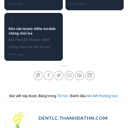
✓
Đèn sân tennis 400w module
chống chói loá
Đèn Pha LED Module 400W
Chống Chói Loá Sân Tennis
Bài viết này được đăng trong
Tin tức
. Đánh dấu
liên kết thường trực
.
DENTLC.THANHDATHN.COM