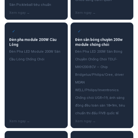
Sân Pickleball tiêu chuẩn
✓
✓
Đèn pha module 200W Cầu
Đèn sân bóng chuyền 200w
Lông
module chống chói
Đèn Pha LED Module 200W Sân
Đèn Pha LED 200W Sân Bóng
Cầu Lông Chống Chói
Chuyền Chống Chói TDLF-
MKH200-BCV — Chip
Bridgelux/Philips/Cree, driver
MEAN
WELL/Philips/Inventronics.
Chống chói UGR<19, ánh sáng
đồng đều toàn sân 18×9m, tiêu
chuẩn thi đấu FIVB quốc tế