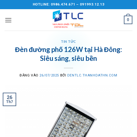
Bỏ
HOTLINE: 0986.474.671 – 091993.12.13
qua
nội
0
dung
TIN TỨC
Đèn đường phố 126W tại Hà Đông:
Siêu sáng, siêu bền
ĐĂNG VÀO
26/07/2025
BỞI
DENTLC.THANHDATHN.COM
26
Th7