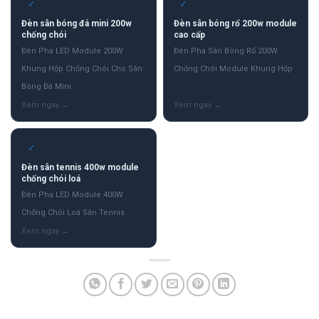
✓
✓
Đèn sân bóng đá mini 200w
Đèn sân bóng rổ 200w module
chống chói
cao cấp
Đèn Pha LED Module 200W
Đèn Pha Sân Bóng Rổ 200W
Khung Hộp Chống Chói Cho Sân
Chống Chói Module Khung Hộp
Bóng Đá Mini
✓
Đèn sân tennis 400w module
chống chói loá
Đèn Pha LED Module 400W
Chống Chói Loá Sân Tennis