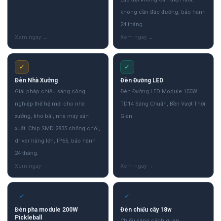
không cần đào đường, bảo hành
24 tháng.
✓
✓
Đèn Nhà Xưởng
Đèn Đường LED
Giải pháp chiếu sáng công
Đèn Đường LED Module 150W
nghiệp thế hệ mới cho nhà
TD14 Sáng Chuẩn, Bền Vượt Thời
xưởng, kho bãi, nhà máy sản
Gian
xuất. Chip SMD 2835 chống chói,
driver hãng lớn, IP65, bảo hành
24 tháng.
✓
✓
Đèn pha module 200W
Đèn chiếu cây 18w
Pickleball
Chiếu sáng cảnh quan