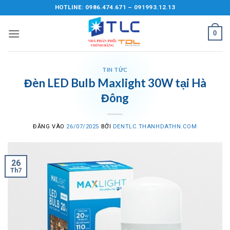
Bỏ
HOTLINE: 0986.474.671 – 091993.12.13
qua
nội
0
dung
TIN TỨC
Đèn LED Bulb Maxlight 30W tại Hà
Đông
ĐĂNG VÀO
26/07/2025
BỞI
DENTLC.THANHDATHN.COM
26
Th7