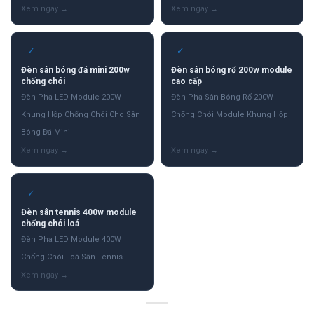
✓
✓
Đèn sân bóng đá mini 200w
Đèn sân bóng rổ 200w module
chống chói
cao cấp
Đèn Pha LED Module 200W
Đèn Pha Sân Bóng Rổ 200W
Khung Hộp Chống Chói Cho Sân
Chống Chói Module Khung Hộp
Bóng Đá Mini
✓
Đèn sân tennis 400w module
chống chói loá
Đèn Pha LED Module 400W
Chống Chói Loá Sân Tennis