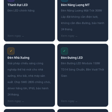
Thành Đạt LED
Đèn Năng Lượng MT
Đèn LED chính hãng
Đèn Năng Lượng Mặt Trời 300W
Lắp đặt không cần điện lưới,
không cần đào đường, bảo hành
24 tháng.
✓
✓
Đèn Nhà Xưởng
Đèn Đường LED
Giải pháp chiếu sáng công
Đèn Đường LED Module 150W
nghiệp thế hệ mới cho nhà
TD14 Sáng Chuẩn, Bền Vượt Thời
xưởng, kho bãi, nhà máy sản
Gian
xuất. Chip SMD 2835 chống chói,
driver hãng lớn, IP65, bảo hành
24 tháng.