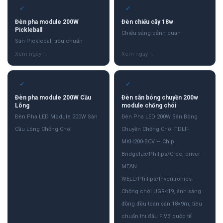
✓
✓
Đèn pha module 200W
Đèn chiếu cây 18w
Pickleball
Chiếu sáng cảnh quan
Sân Pickleball tiêu chuẩn
✓
✓
Đèn pha module 200W Cầu
Đèn sân bóng chuyền 200w
Lông
module chống chói
Đèn Pha LED Module 200W Sân
Đèn Pha LED 200W Sân Bóng
Cầu Lông Chống Chói
Chuyền Chống Chói TDLF-
MKH200-BCV — Chip
Bridgelux/Philips/Cree, driver
MEAN
WELL/Philips/Inventronics.
Chống chói UGR<19, ánh sáng
đồng đều toàn sân 18×9m, tiêu
chuẩn thi đấu FIVB quốc tế