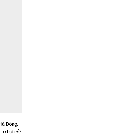
 Hà Đông,
 rõ hơn về