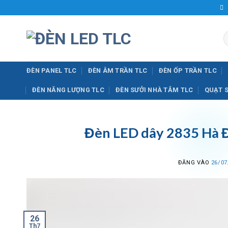
Bỏ
qua
nội
T
dung
k
ĐÈN PANEL TLC
ĐÈN ÂM TRẦN TLC
ĐÈN ỐP TRẦN TLC
ĐÈN NĂNG LƯỢNG TLC
ĐÈN SƯỞI NHÀ TẮM TLC
QUẠT 
Đèn LED dây 2835 Hà
ĐĂNG VÀO
26/07
26
Th7