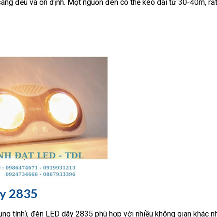
ng đều và ổn định. Một nguồn đèn có thể kéo dài từ 30-40m, rất
ây 2835
ung tính), đèn LED dây 2835 phù hợp với nhiều không gian khác n