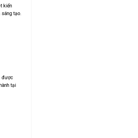
t kiến
 sáng tạo.
5 được
hành tại