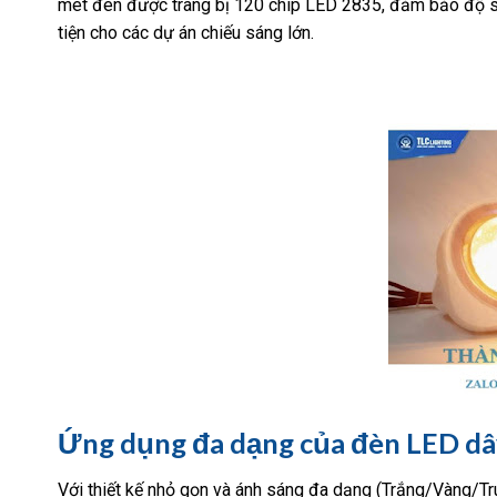
mét đèn được trang bị 120 chip LED 2835, đảm bảo độ sá
tiện cho các dự án chiếu sáng lớn.
Ứng dụng đa dạng của đèn LED d
Với thiết kế nhỏ gọn và ánh sáng đa dạng (Trắng/Vàng/Tr