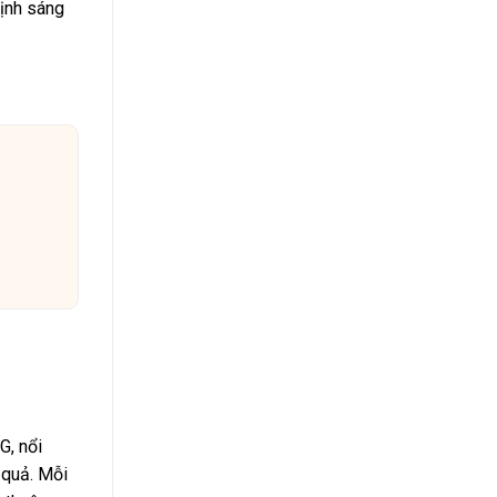
định sáng
, nổi
 quả. Mỗi