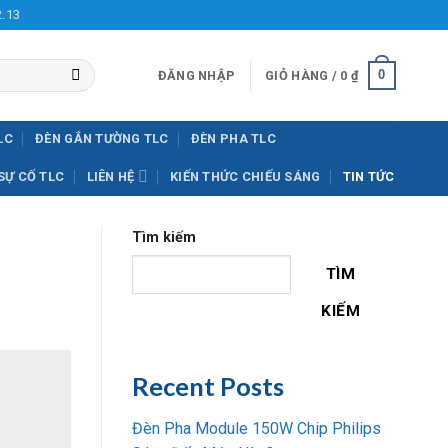
2.13
0
ĐĂNG NHẬP
GIỎ HÀNG /
0
₫
LC
ĐÈN GẮN TƯỜNG TLC
ĐÈN PHA TLC
SỰ CỐ TLC
LIÊN HỆ
KIẾN THỨC CHIẾU SÁNG
TIN TỨC
Tìm kiếm
TÌM
KIẾM
Recent Posts
Đèn Pha Module 150W Chip Philips