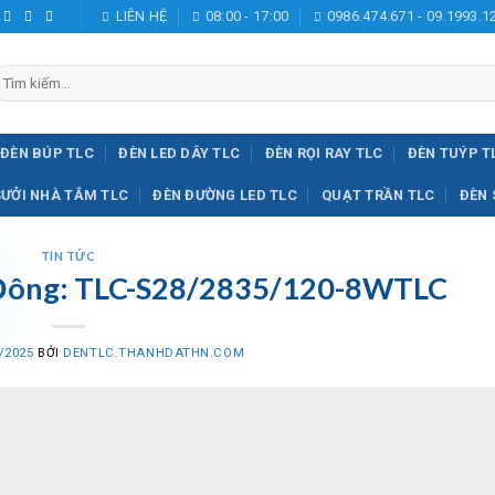
LIÊN HỆ
08:00 - 17:00
0986.474.671 - 09.1993.1
ìm
iếm:
ĐÈN BÚP TLC
ĐÈN LED DÂY TLC
ĐÈN RỌI RAY TLC
ĐÈN TUÝP T
SƯỞI NHÀ TẮM TLC
ĐÈN ĐƯỜNG LED TLC
QUẠT TRẦN TLC
ĐÈN 
TIN TỨC
 Đông: TLC-S28/2835/120-8WTLC
/2025
BỞI
DENTLC.THANHDATHN.COM