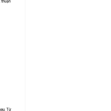
 thuận
hau. Từ