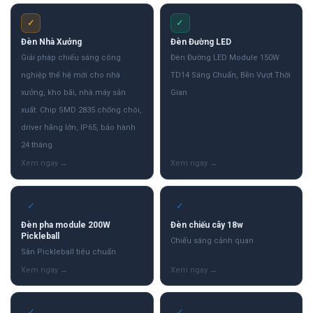
✓
✓
Đèn Nhà Xưởng
Đèn Đường LED
Giải pháp chiếu sáng công
Đèn Đường LED Module 150W
nghiệp thế hệ mới cho nhà
TD14 Sáng Chuẩn, Bền Vượt Thời
xưởng, kho bãi, nhà máy sản
Gian
xuất. Chip SMD 2835 chống chói,
driver hãng lớn, IP65, bảo hành
24 tháng.
✓
✓
Đèn pha module 200W
Đèn chiếu cây 18w
Pickleball
Chiếu sáng cảnh quan
Sân Pickleball tiêu chuẩn
✓
✓