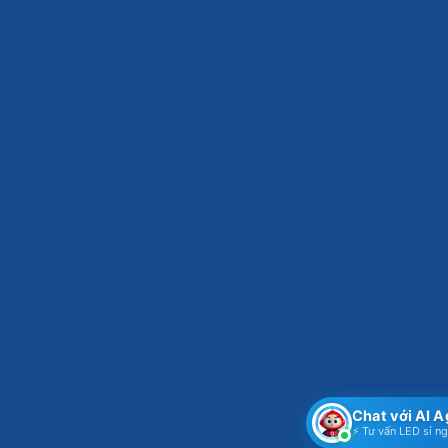
Chat với AI 
⚡ Tư vấn LED sỉ n