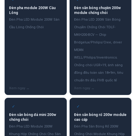
Đèn pha module 200W Cầu
Đèn sân bóng chuyền 200w
Lông
module chống chói
Đèn Pha LED Module 200W Sân
Đèn Pha LED 200W Sân Bóng
Cầu Lông Chống Chói
Chuyền Chống Chói TDLF-
MKH200-BCV — Chip
Bridgelux/Philips/Cree, driver
MEAN
WELL/Philips/Inventronics.
Chống chói UGR<19, ánh sáng
đồng đều toàn sân 18×9m, tiêu
chuẩn thi đấu FIVB quốc tế
✓
✓
Đèn sân bóng đá mini 200w
Đèn sân bóng rổ 200w module
chống chói
cao cấp
Đèn Pha LED Module 200W
Đèn Pha Sân Bóng Rổ 200W
Khung Hộp Chống Chói Cho Sân
Chống Chói Module Khung Hộp