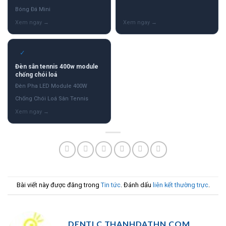
Bóng Đá Mini
✓
Đèn sân tennis 400w module
chống chói loá
Đèn Pha LED Module 400W
Chống Chói Loá Sân Tennis
Bài viết này được đăng trong
Tin tức
. Đánh dấu
liên kết thường trực
.
DENTLC.THANHDATHN.COM