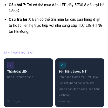
Câu hỏi 7:
Tôi có thể mua đèn LED dây 5730 ở đâu tại Hà
Đông?
Câu trả lời 7:
Bạn có thể tìm mua tại các cửa hàng điện
tử hoặc liên hệ trực tiếp với nhà cung cấp TLC LIGHTING
tại Hà Đông.
SẢN PHẨM NỔI BẬT
✓
✓
Thành Đạt LED
Đèn Năng Lượng MT
Đèn LED chính hãng
Đèn Năng Lượng Mặt Trời 300W
Lắp đặt không cần điện lưới,
không cần đào đường, bảo hành
24 tháng.