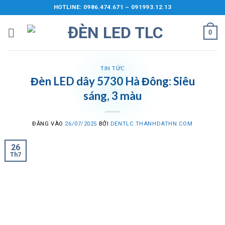
Bỏ
HOTLINE: 0986.474.671 – 091993.12.13
qua
nội
0
dung
TIN TỨC
Đèn LED dây 5730 Hà Đông: Siêu
sáng, 3 màu
ĐĂNG VÀO
26/07/2025
BỞI
DENTLC.THANHDATHN.COM
26
Th7