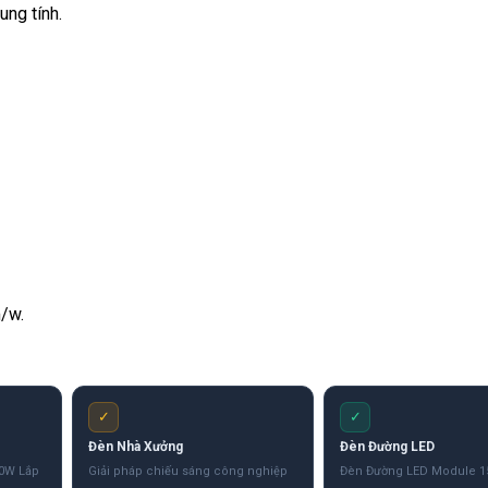
ung tính.
/w.
✓
✓
Đèn Nhà Xưởng
Đèn Đường LED
00W Lắp
Giải pháp chiếu sáng công nghiệp
Đèn Đường LED Module 