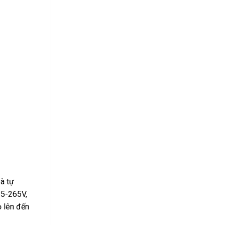
à tự
85-265V,
ọ lên đến