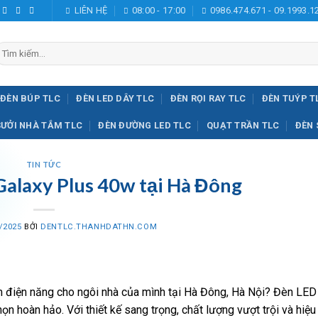
LIÊN HỆ
08:00 - 17:00
0986.474.671 - 09.1993.1
ìm
iếm:
ĐÈN BÚP TLC
ĐÈN LED DÂY TLC
ĐÈN RỌI RAY TLC
ĐÈN TUÝP T
SƯỞI NHÀ TẮM TLC
ĐÈN ĐƯỜNG LED TLC
QUẠT TRẦN TLC
ĐÈN 
TIN TỨC
Galaxy Plus 40w tại Hà Đông
/2025
BỞI
DENTLC.THANHDATHN.COM
ệm điện năng cho ngôi nhà của mình tại Hà Đông, Hà Nội? Đèn LED
hoàn hảo. Với thiết kế sang trọng, chất lượng vượt trội và hiệu