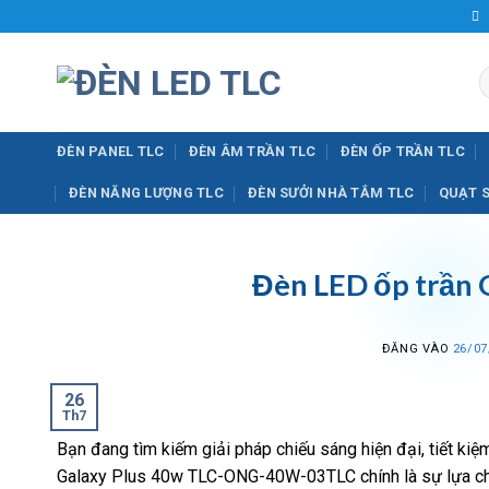
Bỏ
qua
nội
T
dung
k
ĐÈN PANEL TLC
ĐÈN ÂM TRẦN TLC
ĐÈN ỐP TRẦN TLC
ĐÈN NĂNG LƯỢNG TLC
ĐÈN SƯỞI NHÀ TẮM TLC
QUẠT 
Đèn LED ốp trần 
ĐĂNG VÀO
26/07
26
Th7
Bạn đang tìm kiếm giải pháp chiếu sáng hiện đại, tiết ki
Galaxy Plus 40w TLC-ONG-40W-03TLC chính là sự lựa chọn 