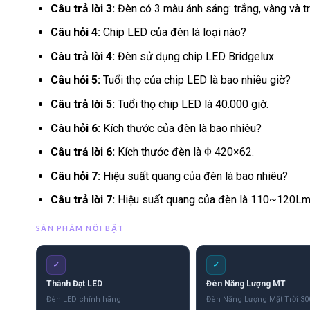
Câu trả lời 3:
Đèn có 3 màu ánh sáng: trắng, vàng và tr
Câu hỏi 4:
Chip LED của đèn là loại nào?
Câu trả lời 4:
Đèn sử dụng chip LED Bridgelux.
Câu hỏi 5:
Tuổi thọ của chip LED là bao nhiêu giờ?
Câu trả lời 5:
Tuổi thọ chip LED là 40.000 giờ.
Câu hỏi 6:
Kích thước của đèn là bao nhiêu?
Câu trả lời 6:
Kích thước đèn là Φ 420×62.
Câu hỏi 7:
Hiệu suất quang của đèn là bao nhiêu?
Câu trả lời 7:
Hiệu suất quang của đèn là 110~120Lm
SẢN PHẨM NỔI BẬT
✓
✓
Thành Đạt LED
Đèn Năng Lượng MT
Đèn LED chính hãng
Đèn Năng Lượng Mặt Trời 3