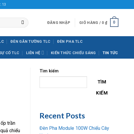
2.13
0
ĐĂNG NHẬP
GIỎ HÀNG /
0
₫
LC
ĐÈN GẮN TƯỜNG TLC
ĐÈN PHA TLC
SỰ CỐ TLC
LIÊN HỆ
KIẾN THỨC CHIẾU SÁNG
TIN TỨC
Tìm kiếm
TÌM
KIẾM
Recent Posts
 ốp trần
Đèn Pha Module 100W Chiếu Cây
 quả chiếu