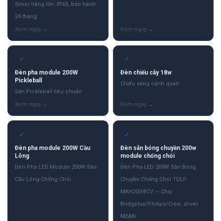
driver hãng lớn, IP65, bảo hành
24 tháng.
✓
✓
Đèn pha module 200W
Đèn chiếu cây 18w
Pickleball
Chiếu sáng cảnh quan
Sân Pickleball tiêu chuẩn
✓
✓
Đèn pha module 200W Cầu
Đèn sân bóng chuyền 200w
Lông
module chống chói
Đèn Pha LED Module 200W Sân
Đèn Pha LED 200W Sân Bóng
Cầu Lông Chống Chói
Chuyền Chống Chói TDLF-
MKH200-BCV — Chip
Bridgelux/Philips/Cree, driver
MEAN