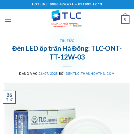
Bỏ
HOTLINE: 0986.474.671 – 091993.12.13
qua
nội
0
dung
TIN TỨC
Đèn LED ốp trần Hà Đông: TLC-ONT-
TT-12W-03
ĐĂNG VÀO
26/07/2025
BỞI
DENTLC.THANHDATHN.COM
26
Th7