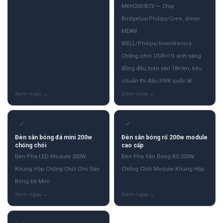
MKH200-BCV — Chip
Bridgelux/Philips/Cree, driver
MEAN
WELL/Philips/Inventronics.
Chống chói UGR<19, ánh sáng
đồng đều toàn sân 18×9m, tiêu
chuẩn thi đấu FIVB quốc tế
✓
✓
Đèn sân bóng đá mini 200w
Đèn sân bóng rổ 200w module
chống chói
cao cấp
Đèn Pha LED Module 200W
Đèn Pha Sân Bóng Rổ 200W
Khung Hộp Chống Chói Cho Sân
Chống Chói Module Khung Hộp
Bóng Đá Mini