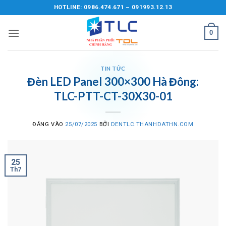
Bỏ
HOTLINE: 0986.474.671 – 091993.12.13
qua
nội
0
dung
TIN TỨC
Đèn LED Panel 300×300 Hà Đông:
TLC-PTT-CT-30X30-01
ĐĂNG VÀO
25/07/2025
BỞI
DENTLC.THANHDATHN.COM
25
Th7