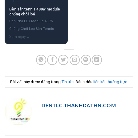
✓
Đèn sân tennis 400w module
chống chói loá
Đèn Pha LED Module 400W
Chống Chói Loá Sân Tennis
Bài viết này được đăng trong
Tin tức
. Đánh dấu
liên kết thường trực
.
DENTLC.THANHDATHN.COM