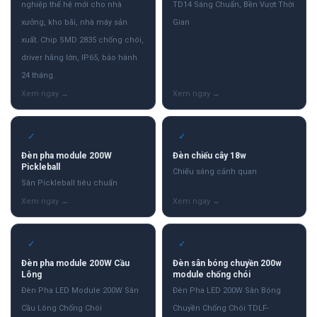
nghiệp thế hệ mới cho nhà
TD14 Sáng Chuẩn, Bền Vượt Thời
xưởng, kho bãi, nhà máy sản
Gian
xuất. Chip SMD 2835 chống chói,
driver hãng lớn, IP65, bảo hành
24 tháng.
✓
✓
Đèn pha module 200W
Đèn chiếu cây 18w
Pickleball
Chiếu sáng cảnh quan
Sân Pickleball tiêu chuẩn
✓
✓
Đèn pha module 200W Cầu
Đèn sân bóng chuyền 200w
Lông
module chống chói
Đèn Pha LED Module 200W Sân
Đèn Pha LED 200W Sân Bóng
Cầu Lông Chống Chói
Chuyền Chống Chói TDLF-