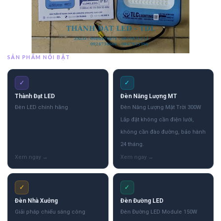
SẢN PHẨM NỔI BẬT
✓
✓
Thành Đạt LED
Đèn Năng Lượng MT
Đèn LED chính hãng
Đèn Năng Lượng Mặt Trời 300W
Lắp đặt không cần điện lưới,
không cần đào đường, bảo hành
24 tháng.
✓
✓
Đèn Nhà Xưởng
Đèn Đường LED
Giải pháp chiếu sáng công
Đèn Đường LED Module 150W