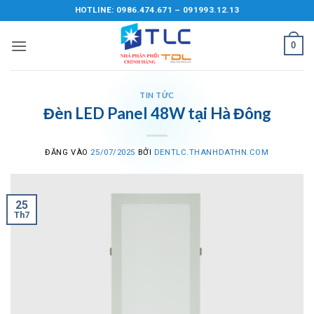
Bỏ
HOTLINE: 0986.474.671 – 091993.12.13
qua
nội
0
dung
TIN TỨC
Đèn LED Panel 48W tại Hà Đông
ĐĂNG VÀO
25/07/2025
BỞI
DENTLC.THANHDATHN.COM
25
Th7