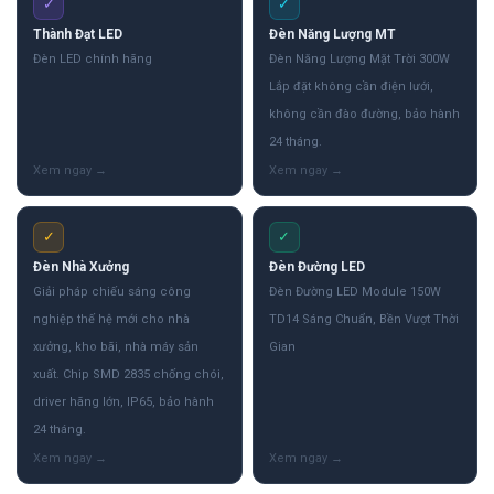
✓
✓
Thành Đạt LED
Đèn Năng Lượng MT
Đèn LED chính hãng
Đèn Năng Lượng Mặt Trời 300W
Lắp đặt không cần điện lưới,
không cần đào đường, bảo hành
24 tháng.
✓
✓
Đèn Nhà Xưởng
Đèn Đường LED
Giải pháp chiếu sáng công
Đèn Đường LED Module 150W
nghiệp thế hệ mới cho nhà
TD14 Sáng Chuẩn, Bền Vượt Thời
xưởng, kho bãi, nhà máy sản
Gian
xuất. Chip SMD 2835 chống chói,
driver hãng lớn, IP65, bảo hành
24 tháng.