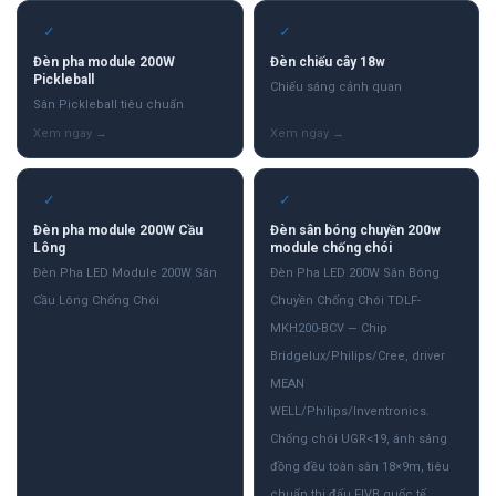
✓
✓
Đèn pha module 200W
Đèn chiếu cây 18w
Pickleball
Chiếu sáng cảnh quan
Sân Pickleball tiêu chuẩn
✓
✓
Đèn pha module 200W Cầu
Đèn sân bóng chuyền 200w
Lông
module chống chói
Đèn Pha LED Module 200W Sân
Đèn Pha LED 200W Sân Bóng
Cầu Lông Chống Chói
Chuyền Chống Chói TDLF-
MKH200-BCV — Chip
Bridgelux/Philips/Cree, driver
MEAN
WELL/Philips/Inventronics.
Chống chói UGR<19, ánh sáng
đồng đều toàn sân 18×9m, tiêu
chuẩn thi đấu FIVB quốc tế