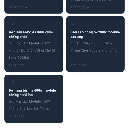
✓
✓
Đèn sân bóng đá mini 200w
Đèn sân bóng rổ 200w module
chống chói
cao cấp
Đèn Pha LED Module 200W
Đèn Pha Sân Bóng Rổ 200W
Khung Hộp Chống Chói Cho Sân
Chống Chói Module Khung Hộp
Bóng Đá Mini
✓
Đèn sân tennis 400w module
chống chói loá
Đèn Pha LED Module 400W
Chống Chói Loá Sân Tennis