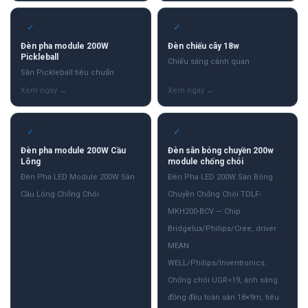
✓
✓
Đèn pha module 200W
Đèn chiếu cây 18w
Pickleball
Chiếu sáng cảnh quan
Sân Pickleball tiêu chuẩn
✓
✓
Đèn pha module 200W Cầu
Đèn sân bóng chuyền 200w
Lông
module chống chói
Đèn Pha LED Module 200W Sân
Đèn Pha LED 200W Sân Bóng
Cầu Lông Chống Chói
Chuyền Chống Chói TDLF-
MKH200-BCV — Chip
Bridgelux/Philips/Cree, driver
MEAN
WELL/Philips/Inventronics.
Chống chói UGR<19, ánh sáng
đồng đều toàn sân 18×9m, tiêu