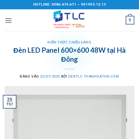
Bỏ
HOTLINE: 0986.474.671 – 091993.12.13
qua
nội
0
dung
KIẾN THỨC CHIẾU SÁNG
Đèn LED Panel 600×600 48W tại Hà
Đông
ĐĂNG VÀO
25/07/2025
BỞI
DENTLC.THANHDATHN.COM
25
Th7