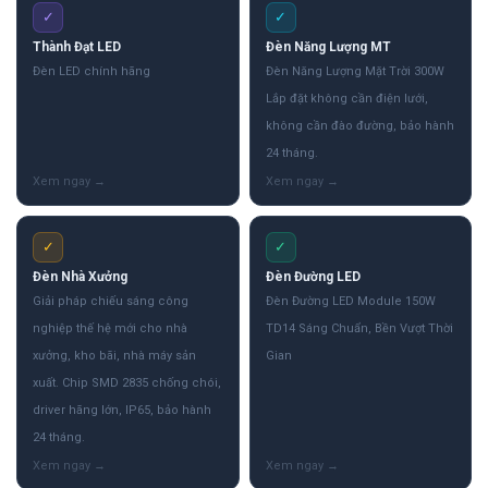
✓
✓
Thành Đạt LED
Đèn Năng Lượng MT
Đèn LED chính hãng
Đèn Năng Lượng Mặt Trời 300W
Lắp đặt không cần điện lưới,
không cần đào đường, bảo hành
24 tháng.
✓
✓
Đèn Nhà Xưởng
Đèn Đường LED
Giải pháp chiếu sáng công
Đèn Đường LED Module 150W
nghiệp thế hệ mới cho nhà
TD14 Sáng Chuẩn, Bền Vượt Thời
xưởng, kho bãi, nhà máy sản
Gian
xuất. Chip SMD 2835 chống chói,
driver hãng lớn, IP65, bảo hành
24 tháng.