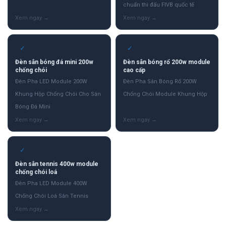
chuẩn thi đấu FIVB quốc tế
✓
✓
Đèn sân bóng đá mini 200w
Đèn sân bóng rổ 200w module
chống chói
cao cấp
Đèn Pha LED Module 200W
Đèn Pha Sân Bóng Rổ 200W
Khung Hộp Chống Chói Cho Sân
Chống Chói Module Khung Hộp
Bóng Đá Mini
✓
Đèn sân tennis 400w module
chống chói loá
Đèn Pha LED Module 400W
Chống Chói Loá Sân Tennis