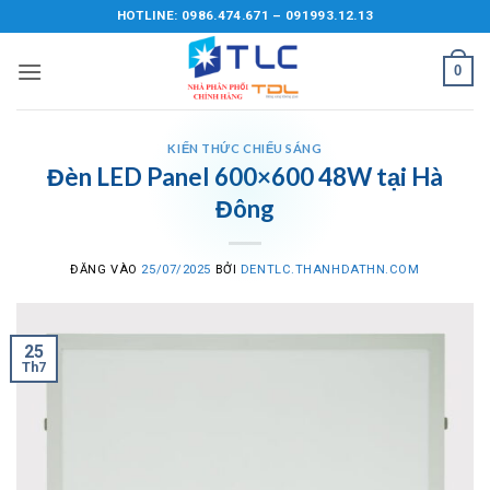
Bỏ
HOTLINE: 0986.474.671 – 091993.12.13
qua
nội
0
dung
KIẾN THỨC CHIẾU SÁNG
Đèn LED Panel 600×600 48W tại Hà
Đông
ĐĂNG VÀO
25/07/2025
BỞI
DENTLC.THANHDATHN.COM
25
Th7