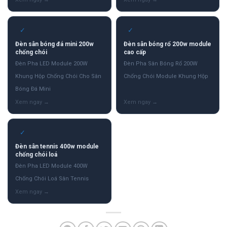
✓
✓
Đèn sân bóng đá mini 200w
Đèn sân bóng rổ 200w module
chống chói
cao cấp
Đèn Pha LED Module 200W
Đèn Pha Sân Bóng Rổ 200W
Khung Hộp Chống Chói Cho Sân
Chống Chói Module Khung Hộp
Bóng Đá Mini
✓
Đèn sân tennis 400w module
chống chói loá
Đèn Pha LED Module 400W
Chống Chói Loá Sân Tennis