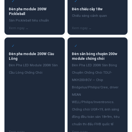
✓
✓
Đèn pha module 200W
Đèn chiếu cây 18w
Pickleball
Chiếu sáng cảnh quan
Sân Pickleball tiêu chuẩn
✓
✓
Đèn pha module 200W Cầu
Đèn sân bóng chuyền 200w
Lông
module chống chói
Đèn Pha LED Module 200W Sân
Đèn Pha LED 200W Sân Bóng
Cầu Lông Chống Chói
Chuyền Chống Chói TDLF-
MKH200-BCV — Chip
Bridgelux/Philips/Cree, driver
MEAN
WELL/Philips/Inventronics.
Chống chói UGR<19, ánh sáng
đồng đều toàn sân 18×9m, tiêu
chuẩn thi đấu FIVB quốc tế