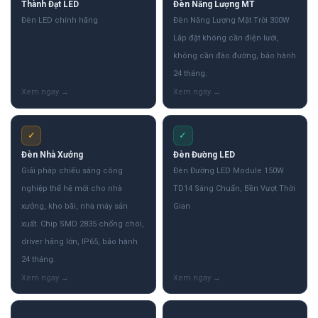
Thành Đạt LED
Đèn Năng Lượng MT
Đèn LED chính hãng
Đèn Năng Lượng Mặt Trời 300W
Lắp đặt không cần điện lưới,
không cần đào đường, bảo hành
24 tháng.
✓
✓
Đèn Nhà Xưởng
Đèn Đường LED
Giải pháp chiếu sáng công
Đèn Đường LED Module 150W
nghiệp thế hệ mới cho nhà
TD14 Sáng Chuẩn, Bền Vượt Thời
xưởng, kho bãi, nhà máy sản
Gian
xuất. Chip SMD 2835 chống chói,
driver hãng lớn, IP65, bảo hành
24 tháng.