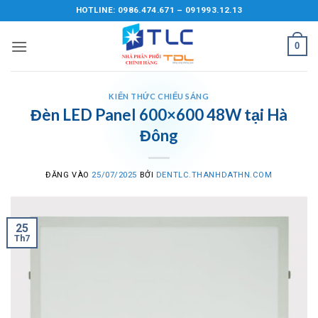
Bỏ
HOTLINE: 0986.474.671 – 091993.12.13
qua
nội
0
dung
KIẾN THỨC CHIẾU SÁNG
Đèn LED Panel 600×600 48W tại Hà
Đông
ĐĂNG VÀO
25/07/2025
BỞI
DENTLC.THANHDATHN.COM
25
Th7