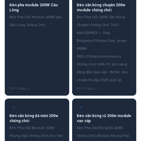
Đèn pha module 200W Cầu
Đèn sân bóng chuyền 200w
Lông
module chống chói
Đèn Pha LED Module 200W Sân
Đèn Pha LED 200W Sân Bóng
Cầu Lông Chống Chói
Chuyền Chống Chói TDLF-
MKH200-BCV — Chip
Bridgelux/Philips/Cree, driver
MEAN
WELL/Philips/Inventronics.
Chống chói UGR<19, ánh sáng
đồng đều toàn sân 18×9m, tiêu
chuẩn thi đấu FIVB quốc tế
✓
✓
Đèn sân bóng đá mini 200w
Đèn sân bóng rổ 200w module
chống chói
cao cấp
Đèn Pha LED Module 200W
Đèn Pha Sân Bóng Rổ 200W
Khung Hộp Chống Chói Cho Sân
Chống Chói Module Khung Hộp