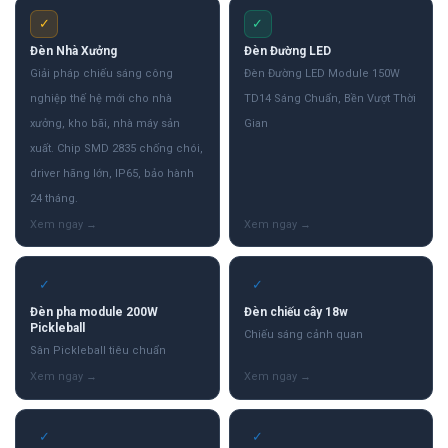
✓
✓
Đèn Nhà Xưởng
Đèn Đường LED
Giải pháp chiếu sáng công
Đèn Đường LED Module 150W
nghiệp thế hệ mới cho nhà
TD14 Sáng Chuẩn, Bền Vượt Thời
xưởng, kho bãi, nhà máy sản
Gian
xuất. Chip SMD 2835 chống chói,
driver hãng lớn, IP65, bảo hành
24 tháng.
✓
✓
Đèn pha module 200W
Đèn chiếu cây 18w
Pickleball
Chiếu sáng cảnh quan
Sân Pickleball tiêu chuẩn
✓
✓