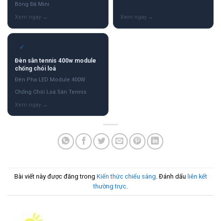
Bóng Đá Mini
✓
Đèn sân tennis 400w module
chống chói loá
Đèn Pha LED Module 400W
Chống Chói Loá Sân Tennis
Bài viết này được đăng trong
Kiến thức chiếu sáng
. Đánh dấu
liên kết
thường trực
.