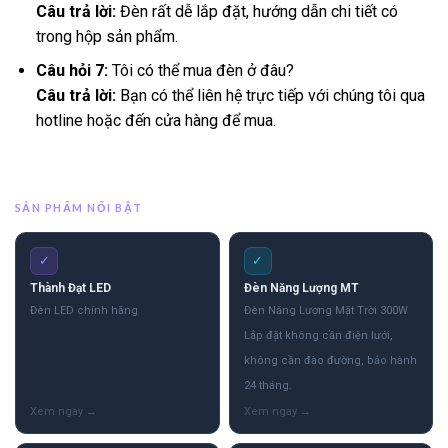
Câu trả lời:
Đèn rất dễ lắp đặt, hướng dẫn chi tiết có
trong hộp sản phẩm.
Câu hỏi 7:
Tôi có thể mua đèn ở đâu?
Câu trả lời:
Bạn có thể liên hệ trực tiếp với chúng tôi qua
hotline hoặc đến cửa hàng để mua.
SẢN PHẨM NỔI BẬT
✓
✓
Thành Đạt LED
Đèn Năng Lượng MT
Đèn LED chính hãng
Đèn Năng Lượng Mặt Trời 300W
Lắp đặt không cần điện lưới,
không cần đào đường, bảo hành
24 tháng.