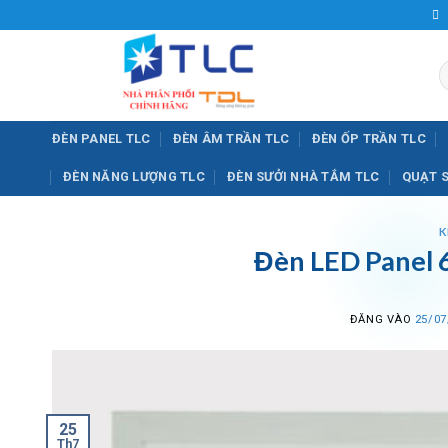
Bỏ
qua
nội
T
dung
k
ĐÈN PANEL TLC
ĐÈN ÂM TRẦN TLC
ĐÈN ỐP TRẦN TLC
ĐÈN NĂNG LƯỢNG TLC
ĐÈN SƯỞI NHÀ TẮM TLC
QUẠT 
K
Đèn LED Panel 
ĐĂNG VÀO
25/07
25
Th7