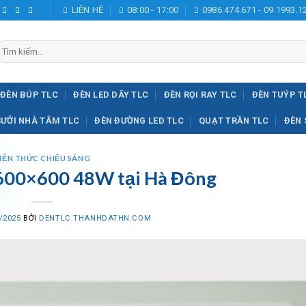
LIÊN HỆ
08:00 - 17:00
0986.474.671 - 09.1993.1
ìm
iếm:
ĐÈN BÚP TLC
ĐÈN LED DÂY TLC
ĐÈN RỌI RAY TLC
ĐÈN TUÝP T
SƯỞI NHÀ TẮM TLC
ĐÈN ĐƯỜNG LED TLC
QUẠT TRẦN TLC
ĐÈN 
IẾN THỨC CHIẾU SÁNG
600×600 48W tại Hà Đông
/2025
BỞI
DENTLC.THANHDATHN.COM