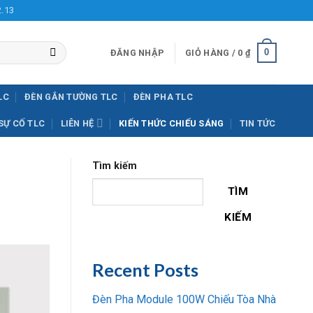
2.13
0
ĐĂNG NHẬP
GIỎ HÀNG /
0
₫
LC
ĐÈN GẮN TƯỜNG TLC
ĐÈN PHA TLC
SỰ CỐ TLC
LIÊN HỆ
KIẾN THỨC CHIẾU SÁNG
TIN TỨC
Tìm kiếm
TÌM
KIẾM
Recent Posts
Đèn Pha Module 100W Chiếu Tòa Nhà