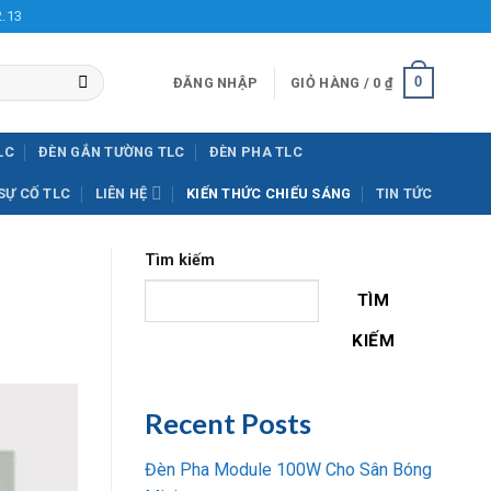
2.13
0
ĐĂNG NHẬP
GIỎ HÀNG /
0
₫
LC
ĐÈN GẮN TƯỜNG TLC
ĐÈN PHA TLC
SỰ CỐ TLC
LIÊN HỆ
KIẾN THỨC CHIẾU SÁNG
TIN TỨC
Tìm kiếm
TÌM
KIẾM
Recent Posts
Đèn Pha Module 100W Cho Sân Bóng