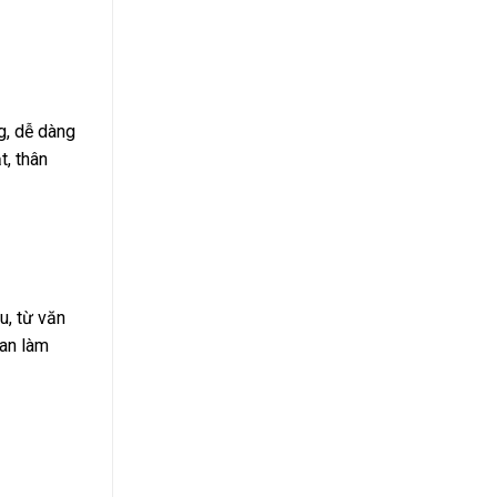
g, dễ dàng
t, thân
u, từ văn
ian làm