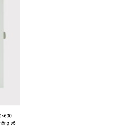
00×600
thông số