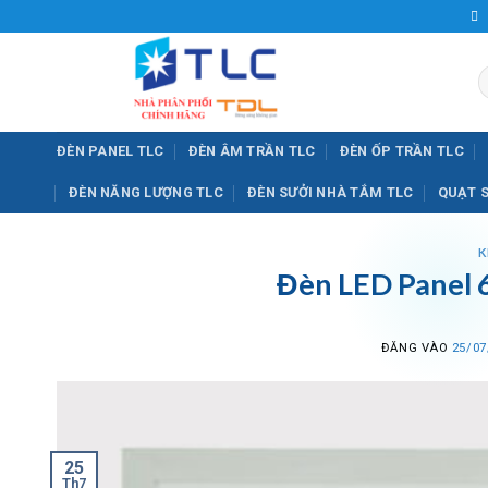
Bỏ
qua
nội
T
dung
k
ĐÈN PANEL TLC
ĐÈN ÂM TRẦN TLC
ĐÈN ỐP TRẦN TLC
ĐÈN NĂNG LƯỢNG TLC
ĐÈN SƯỞI NHÀ TẮM TLC
QUẠT 
K
Đèn LED Panel 
ĐĂNG VÀO
25/07
25
Th7