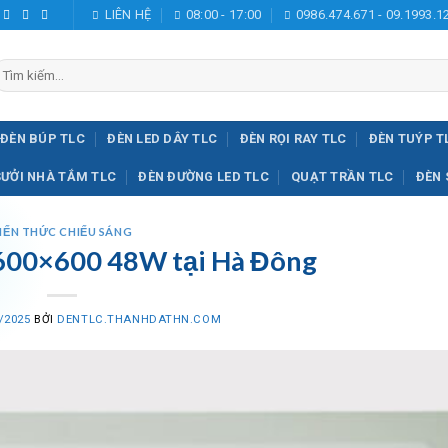
LIÊN HỆ
08:00 - 17:00
0986.474.671 - 09.1993.1
ìm
iếm:
ĐÈN BÚP TLC
ĐÈN LED DÂY TLC
ĐÈN RỌI RAY TLC
ĐÈN TUÝP T
SƯỞI NHÀ TẮM TLC
ĐÈN ĐƯỜNG LED TLC
QUẠT TRẦN TLC
ĐÈN 
IẾN THỨC CHIẾU SÁNG
600×600 48W tại Hà Đông
/2025
BỞI
DENTLC.THANHDATHN.COM