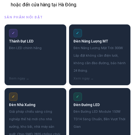
hoặc đến cửa hàng tại Hà Đông.
SẢN PHẨM NỔI BẬT
✓
✓
Thành Đạt LED
Đèn Năng Lượng MT
Đèn LED chính hãng
Đèn Năng Lượng Mặt Trời 300W
Lắp đặt không cần điện lưới,
không cần đào đường, bảo hành
24 tháng.
✓
✓
Đèn Nhà Xưởng
Đèn Đường LED
Giải pháp chiếu sáng công
Đèn Đường LED Module 150W
nghiệp thế hệ mới cho nhà
TD14 Sáng Chuẩn, Bền Vượt Thời
xưởng, kho bãi, nhà máy sản
Gian
xuất. Chip SMD 2835 chống chói,