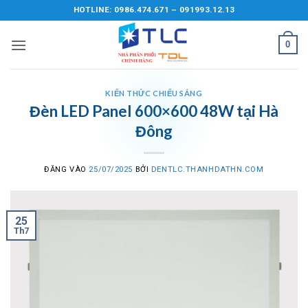
Bỏ
HOTLINE: 0986.474.671 – 091993.12.13
qua
nội
0
dung
KIẾN THỨC CHIẾU SÁNG
Đèn LED Panel 600×600 48W tại Hà
Đông
ĐĂNG VÀO
25/07/2025
BỞI
DENTLC.THANHDATHN.COM
25
Th7