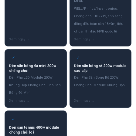
MEAN
WELL/Philips/Inventronics.
Chống chói UGR<19, ánh sáng
đồng đều toàn sân 18×9m, tiêu
chuẩn thi đấu FIVB quốc tế
✓
✓
Đèn sân bóng đá mini 200w
Đèn sân bóng rổ 200w module
chống chói
cao cấp
Đèn Pha LED Module 200W
Đèn Pha Sân Bóng Rổ 200W
Khung Hộp Chống Chói Cho Sân
Chống Chói Module Khung Hộp
Bóng Đá Mini
✓
Đèn sân tennis 400w module
chống chói loá