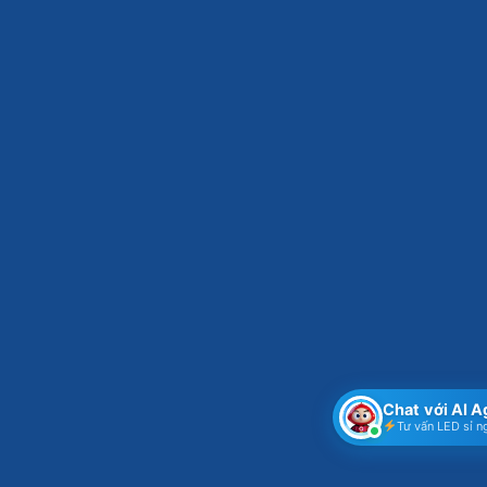
Chat với AI 
Tư vấn LED sỉ n