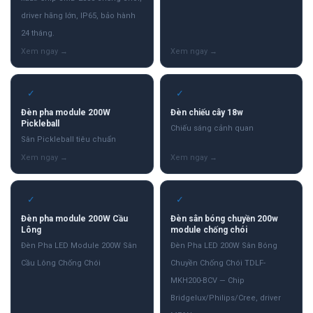
driver hãng lớn, IP65, bảo hành
24 tháng.
✓
✓
Đèn pha module 200W
Đèn chiếu cây 18w
Pickleball
Chiếu sáng cảnh quan
Sân Pickleball tiêu chuẩn
✓
✓
Đèn pha module 200W Cầu
Đèn sân bóng chuyền 200w
Lông
module chống chói
Đèn Pha LED Module 200W Sân
Đèn Pha LED 200W Sân Bóng
Cầu Lông Chống Chói
Chuyền Chống Chói TDLF-
MKH200-BCV — Chip
Bridgelux/Philips/Cree, driver