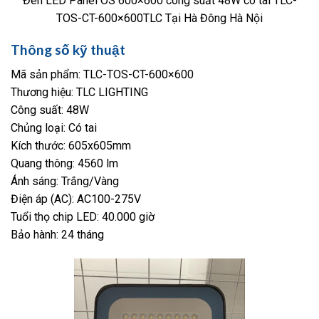
Đèn LED Panel OS 600×600 công suất 48W có tai TLC-
TOS-CT-600×600TLC Tại Hà Đông Hà Nội
Thông số kỹ thuật
Mã sản phẩm: TLC-TOS-CT-600×600
Thương hiệu: TLC LIGHTING
Công suất: 48W
Chủng loại: Có tai
Kích thước: 605x605mm
Quang thông: 4560 lm
Ánh sáng: Trắng/Vàng
Điện áp (AC): AC100-275V
Tuổi thọ chip LED: 40.000 giờ
Bảo hành: 24 tháng