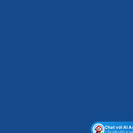
Chat với AI 
⚡ Tư vấn LED sỉ n