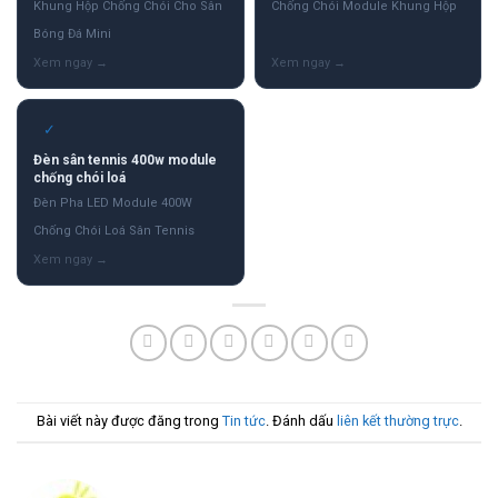
Khung Hộp Chống Chói Cho Sân
Chống Chói Module Khung Hộp
Bóng Đá Mini
✓
Đèn sân tennis 400w module
chống chói loá
Đèn Pha LED Module 400W
Chống Chói Loá Sân Tennis
Bài viết này được đăng trong
Tin tức
. Đánh dấu
liên kết thường trực
.