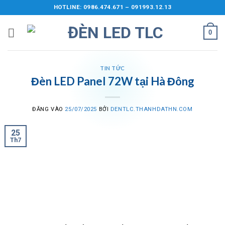
Bỏ
HOTLINE: 0986.474.671 – 091993.12.13
qua
nội
0
dung
TIN TỨC
Đèn LED Panel 72W tại Hà Đông
ĐĂNG VÀO
25/07/2025
BỞI
DENTLC.THANHDATHN.COM
25
Th7