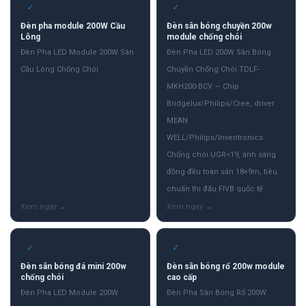
✓
✓
Đèn pha module 200W Cầu
Đèn sân bóng chuyền 200w
Lông
module chống chói
Đèn Pha LED Module 200W Sân
Đèn Pha LED 200W Sân Bóng
Cầu Lông Chống Chói
Chuyền Chống Chói TDLF-
MKH200-BCV — Chip
Bridgelux/Philips/Cree, driver
MEAN
WELL/Philips/Inventronics.
Chống chói UGR<19, ánh sáng
đồng đều toàn sân 18×9m, tiêu
chuẩn thi đấu FIVB quốc tế
✓
✓
Đèn sân bóng đá mini 200w
Đèn sân bóng rổ 200w module
chống chói
cao cấp
Đèn Pha LED Module 200W
Đèn Pha Sân Bóng Rổ 200W