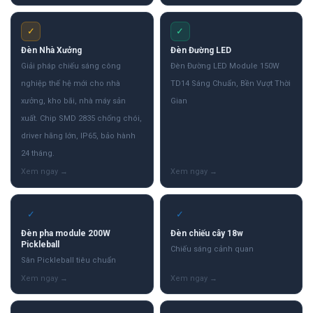
✓
✓
Đèn Nhà Xưởng
Đèn Đường LED
Giải pháp chiếu sáng công
Đèn Đường LED Module 150W
nghiệp thế hệ mới cho nhà
TD14 Sáng Chuẩn, Bền Vượt Thời
xưởng, kho bãi, nhà máy sản
Gian
xuất. Chip SMD 2835 chống chói,
driver hãng lớn, IP65, bảo hành
24 tháng.
✓
✓
Đèn pha module 200W
Đèn chiếu cây 18w
Pickleball
Chiếu sáng cảnh quan
Sân Pickleball tiêu chuẩn