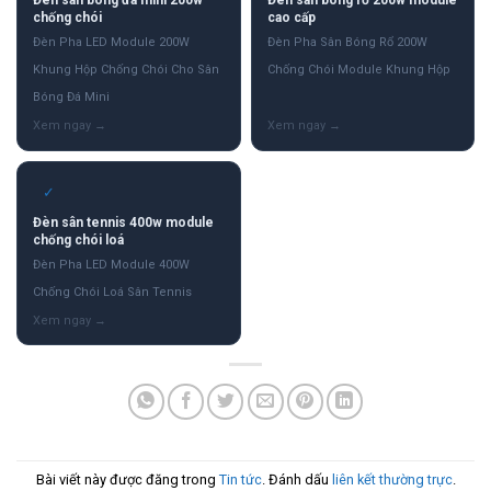
Đèn sân bóng đá mini 200w
Đèn sân bóng rổ 200w module
chống chói
cao cấp
Đèn Pha LED Module 200W
Đèn Pha Sân Bóng Rổ 200W
Khung Hộp Chống Chói Cho Sân
Chống Chói Module Khung Hộp
Bóng Đá Mini
✓
Đèn sân tennis 400w module
chống chói loá
Đèn Pha LED Module 400W
Chống Chói Loá Sân Tennis
Bài viết này được đăng trong
Tin tức
. Đánh dấu
liên kết thường trực
.