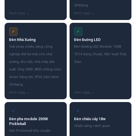
24 tháng.
✓
✓
Đèn Nhà Xưởng
Đèn Đường LED
Giải pháp chiếu sáng công
Đèn Đường LED Module 150W
nghiệp thế hệ mới cho nhà
TD14 Sáng Chuẩn, Bền Vượt Thời
xưởng, kho bãi, nhà máy sản
Gian
xuất. Chip SMD 2835 chống chói,
driver hãng lớn, IP65, bảo hành
24 tháng.
✓
✓
Đèn pha module 200W
Đèn chiếu cây 18w
Pickleball
Chiếu sáng cảnh quan
Sân Pickleball tiêu chuẩn