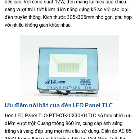
bền cao. Với công suất 12W, đèn mang lại hiệu quả chiếu
sáng vượt trội, tiết kiệm điện năng đáng kể so với các loại
đèn truyền thống. Kích thước 305x305mm nhỏ gọn, phù hợp
với nhiều không gian khác nhau.
Ưu điểm nổi bật của đèn LED Panel TLC
Đèn LED Panel TLC-PTT-CT-30X30-01TLC sở hữu nhiều ưu
điểm vượt trội: Quang thông 960 lm, cung cấp ánh sáng
trắng và vàng đáp ứng mọi nhu cầu sử dụng. Điện áp AC 85-
265V, tương thích với hệ thống điện tại Việt Nam. Tuổi thọ