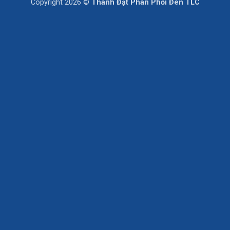
Copyright 2026 ©
Thành Đạt Phân Phối Đèn TLC
Delivery