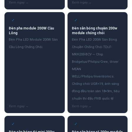
✓
✓
Đèn pha module 200W Cầu
Đèn sân bóng chuyền 200w
Lông
module chống chói
Đèn Pha LED Module 200W Sân
Đèn Pha LED 200W Sân Bóng
Cầu Lông Chống Chói
Chuyền Chống Chói TDLF-
MKH200-BCV — Chip
Bridgelux/Philips/Cree, driver
MEAN
WELL/Philips/Inventronics.
Chống chói UGR<19, ánh sáng
đồng đều toàn sân 18×9m, tiêu
chuẩn thi đấu FIVB quốc tế
✓
✓