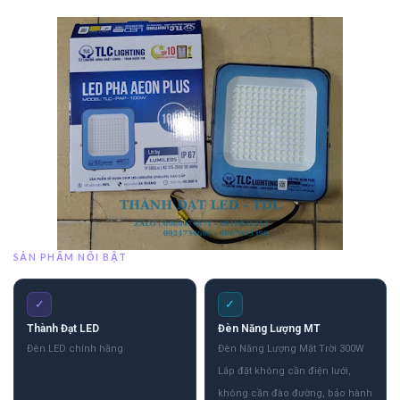
SẢN PHẨM NỔI BẬT
✓
✓
Thành Đạt LED
Đèn Năng Lượng MT
Đèn LED chính hãng
Đèn Năng Lượng Mặt Trời 300W
Lắp đặt không cần điện lưới,
không cần đào đường, bảo hành