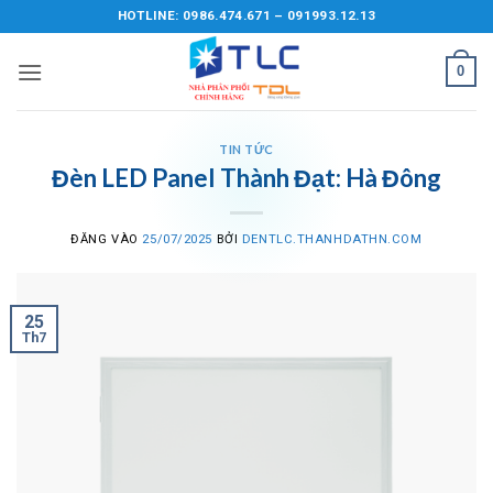
Bỏ
HOTLINE: 0986.474.671 – 091993.12.13
qua
nội
0
dung
TIN TỨC
Đèn LED Panel Thành Đạt: Hà Đông
ĐĂNG VÀO
25/07/2025
BỞI
DENTLC.THANHDATHN.COM
25
Th7