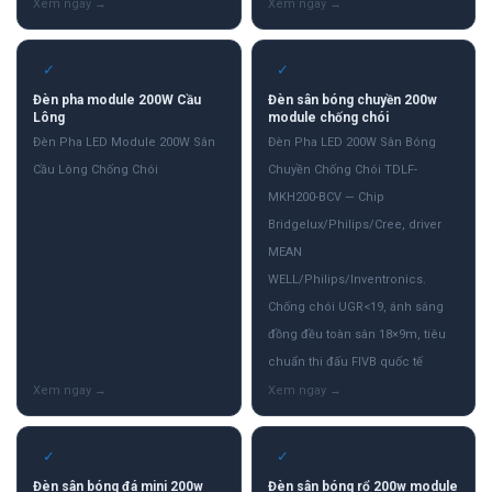
✓
✓
Đèn pha module 200W Cầu
Đèn sân bóng chuyền 200w
Lông
module chống chói
Đèn Pha LED Module 200W Sân
Đèn Pha LED 200W Sân Bóng
Cầu Lông Chống Chói
Chuyền Chống Chói TDLF-
MKH200-BCV — Chip
Bridgelux/Philips/Cree, driver
MEAN
WELL/Philips/Inventronics.
Chống chói UGR<19, ánh sáng
đồng đều toàn sân 18×9m, tiêu
chuẩn thi đấu FIVB quốc tế
✓
✓
Đèn sân bóng đá mini 200w
Đèn sân bóng rổ 200w module