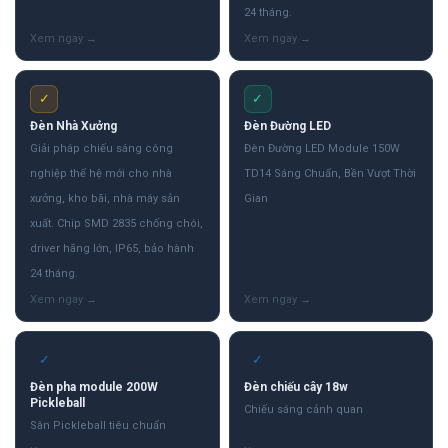
24 tháng.
✓
✓
Đèn Nhà Xưởng
Đèn Đường LED
Giải pháp chiếu sáng công
Đèn Đường LED Module 150W
nghiệp thế hệ mới cho nhà
TD14 Sáng Chuẩn, Bền Vượt Thời
xưởng, kho bãi, nhà máy sản
Gian
xuất. Chip SMD 2835 chống chói,
driver hãng lớn, IP65, bảo hành
24 tháng.
✓
✓
Đèn pha module 200W
Đèn chiếu cây 18w
Pickleball
Chiếu sáng cảnh quan
Sân Pickleball tiêu chuẩn