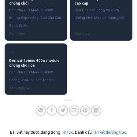
chống chói
cao cấp
Đèn Pha LED Module 200W
Đèn Pha Sân Bóng Rổ 200W
Khung Hộp Chống Chói Cho Sân
Chống Chói Module Khung Hộp
Bóng Đá Mini
✓
Đèn sân tennis 400w module
chống chói loá
Đèn Pha LED Module 400W
Chống Chói Loá Sân Tennis
Bài viết này được đăng trong
Tin tức
. Đánh dấu
liên kết thường trực
.