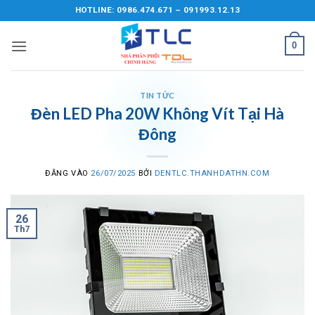
Bỏ
HOTLINE: 0986.474.671 – 091993.12.13
qua
nội
0
dung
TIN TỨC
Đèn LED Pha 20W Không Vít Tại Hà
Đông
ĐĂNG VÀO
26/07/2025
BỞI
DENTLC.THANHDATHN.COM
26
Th7