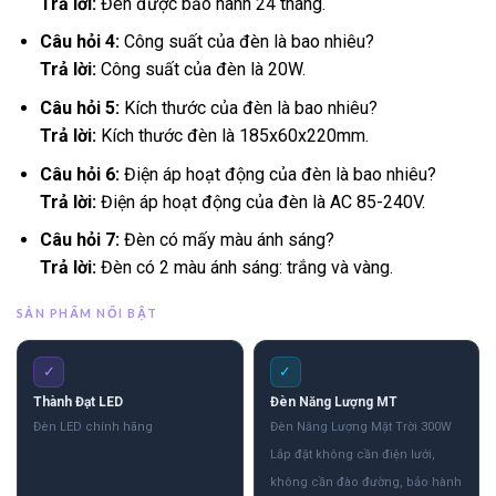
Trả lời:
Đèn được bảo hành 24 tháng.
Câu hỏi 4:
Công suất của đèn là bao nhiêu?
Trả lời:
Công suất của đèn là 20W.
Câu hỏi 5:
Kích thước của đèn là bao nhiêu?
Trả lời:
Kích thước đèn là 185x60x220mm.
Câu hỏi 6:
Điện áp hoạt động của đèn là bao nhiêu?
Trả lời:
Điện áp hoạt động của đèn là AC 85-240V.
Câu hỏi 7:
Đèn có mấy màu ánh sáng?
Trả lời:
Đèn có 2 màu ánh sáng: trắng và vàng.
SẢN PHẨM NỔI BẬT
✓
✓
Thành Đạt LED
Đèn Năng Lượng MT
Đèn LED chính hãng
Đèn Năng Lượng Mặt Trời 300W
Lắp đặt không cần điện lưới,
không cần đào đường, bảo hành