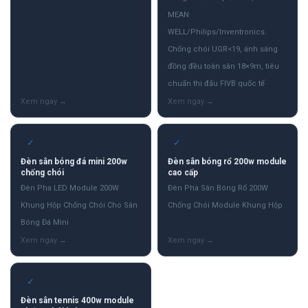
MEAN
WELL/Philips/Inventronics.
Chống chói UGR<19, ánh sáng
đồng đều toàn sân 18×9m, tiêu
chuẩn thi đấu FIVB quốc tế
✓
✓
Đèn sân bóng đá mini 200w
Đèn sân bóng rổ 200w module
chống chói
cao cấp
Đèn Pha LED Module 200W
Đèn Pha Sân Bóng Rổ 200W
Khung Hộp Chống Chói Cho Sân
Chống Chói Module Khung Hộp
Bóng Đá Mini
✓
Đèn sân tennis 400w module