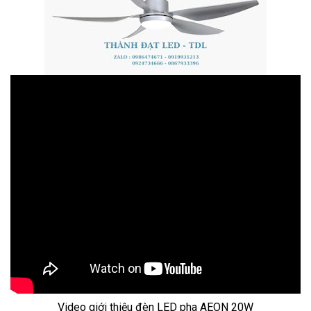
Video giới thiệu đèn LED pha AEON 20W