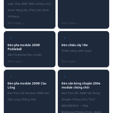
xuất. Chip SMD 2835 chống chói,
driver hãng lớn, IP65, bảo hành
24 tháng.
✓
✓
Đèn pha module 200W
Đèn chiếu cây 18w
Pickleball
Chiếu sáng cảnh quan
Sân Pickleball tiêu chuẩn
✓
✓
Đèn pha module 200W Cầu
Đèn sân bóng chuyền 200w
Lông
module chống chói
Đèn Pha LED Module 200W Sân
Đèn Pha LED 200W Sân Bóng
Cầu Lông Chống Chói
Chuyền Chống Chói TDLF-
MKH200-BCV — Chip
Bridgelux/Philips/Cree, driver