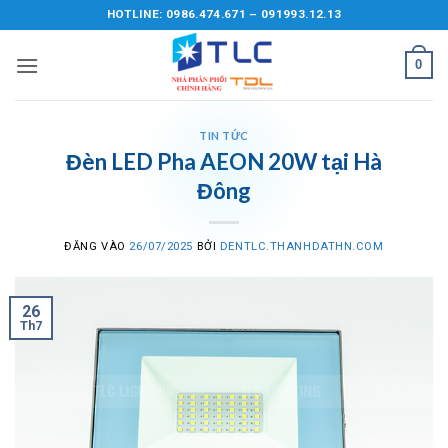
Bỏ
HOTLINE: 0986.474.671 – 091993.12.13
qua
nội
0
dung
TIN TỨC
Đèn LED Pha AEON 20W tại Hà
Đông
ĐĂNG VÀO
26/07/2025
BỞI
DENTLC.THANHDATHN.COM
26
Th7