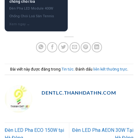
chống chói loá
Đèn Pha LED Module 400W
Chống Chói Loá Sân Tennis
Bài viết này được đăng trong
Tin tức
. Đánh dấu
liên kết thường trực
.
DENTLC.THANHDATHN.COM
Đèn LED Pha ECO 150W tại
Đèn LED Pha AEON 30W Tại
Hà Đông
Hà Đông