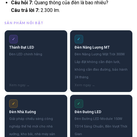
Câu hỏi 7:
Quang thông của đèn là bao nhiêu?
Câu trả lời 7:
2.300 lm.
SẢN PHẨM NỔI BẬT
✓
✓
Thành Đạt LED
Đèn Năng Lượng MT
Đèn LED chính hãng
Đèn Năng Lượng Mặt Trời 300W
Lắp đặt không cần điện lưới,
không cần đào đường, bảo hành
24 tháng.
✓
✓
Đèn Nhà Xưởng
Đèn Đường LED
Giải pháp chiếu sáng công
Đèn Đường LED Module 150W
nghiệp thế hệ mới cho nhà
TD14 Sáng Chuẩn, Bền Vượt Thời
xưởng, kho bãi, nhà máy sản
Gian