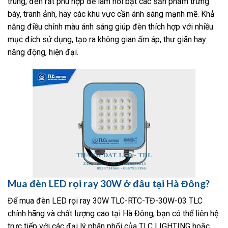
trung, đèn rất phù hợp để làm nổi bật các sản phẩm trưng
bày, tranh ảnh, hay các khu vực cần ánh sáng mạnh mẽ. Khả
năng điều chỉnh màu ánh sáng giúp đèn thích hợp với nhiều
mục đích sử dụng, tạo ra không gian ấm áp, thư giãn hay
năng động, hiện đại.
Mua đèn LED rọi ray 30W ở đâu tại Hà Đông?
Để mua đèn LED rọi ray 30W TLC-RTC-TĐ-30W-03 TLC
chính hãng và chất lượng cao tại Hà Đông, bạn có thể liên hệ
trực tiếp với các đại lý phân phối của TLC LIGHTING hoặc