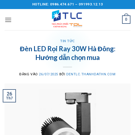
Bỏ
HOTLINE: 0986.474.671 – 091993.12.13
qua
nội
0
dung
TIN TỨC
Đèn LED Rọi Ray 30W Hà Đông:
Hướng dẫn chọn mua
ĐĂNG VÀO
26/07/2025
BỞI
DENTLC.THANHDATHN.COM
26
Th7