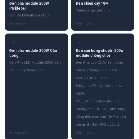
Đèn pha module 200W
Đèn chiếu cây 18w
Pickleball
Chiếu sáng cảnh quan
Sân Pickleball tiêu chuẩn
✓
✓
Đèn pha module 200W Cầu
Đèn sân bóng chuyền 200w
Lông
module chống chói
Đèn Pha LED Module 200W Sân
Đèn Pha LED 200W Sân Bóng
Cầu Lông Chống Chói
Chuyền Chống Chói TDLF-
MKH200-BCV — Chip
Bridgelux/Philips/Cree, driver
MEAN
WELL/Philips/Inventronics.
Chống chói UGR<19, ánh sáng
đồng đều toàn sân 18×9m, tiêu
chuẩn thi đấu FIVB quốc tế