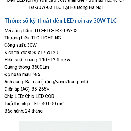
Đèn LED rọi ray tam cấp 30W thân đen- Ba màu TLC-RTC-
TĐ-30W-03 TLC Tại Hà Đông Hà Nội
Thông số kỹ thuật đèn LED rọi ray 30W TLC
Mã sản phẩm: TLC-RTC-TĐ-30W-03
Thương hiệu: TLC LIGHTING
Công suất: 30W
Kích thước: Φ 85x175x120
Hiệu suất quang: 110~120Lm/w
Quang thông: 3600Lm
Độ hoàn màu: >85
Ánh sáng: Ba màu (Trắng/vàng/trung tính)
Điện áp (AC): 85-265V
Chip LED: Chip LED COB
Tuổi thọ chip LED: 40.000 giờ
Bảo hành: 24 tháng