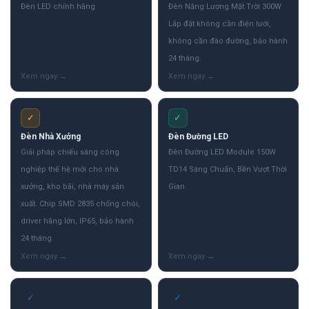
Đèn LED chính hãng
Đèn Năng Lượng Mặt Trời 300W
Lắp đặt không cần điện lưới,
không cần đào đường, bảo hành
24 tháng.
✓
✓
Đèn Nhà Xưởng
Đèn Đường LED
Giải pháp chiếu sáng công
Đèn Đường LED Module 150W
nghiệp thế hệ mới cho nhà
TD14 Sáng Chuẩn, Bền Vượt Thời
xưởng, kho bãi, nhà máy sản
Gian
xuất. Chip SMD 2835 chống chói,
driver hãng lớn, IP65, bảo hành
24 tháng.
✓
✓