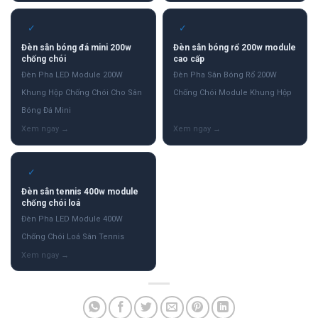
✓
✓
Đèn sân bóng đá mini 200w
Đèn sân bóng rổ 200w module
chống chói
cao cấp
Đèn Pha LED Module 200W
Đèn Pha Sân Bóng Rổ 200W
Khung Hộp Chống Chói Cho Sân
Chống Chói Module Khung Hộp
Bóng Đá Mini
✓
Đèn sân tennis 400w module
chống chói loá
Đèn Pha LED Module 400W
Chống Chói Loá Sân Tennis