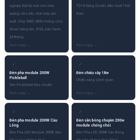
nghiệp thế hệ mới cho nhà
TD14 Sáng Chuẩn, Bền Vượt Thời
xưởng, kho bãi, nhà máy sản
Gian
xuất. Chip SMD 2835 chống chói,
driver hãng lớn, IP65, bảo hành
24 tháng.
✓
✓
Đèn pha module 200W
Đèn chiếu cây 18w
Pickleball
Chiếu sáng cảnh quan
Sân Pickleball tiêu chuẩn
✓
✓
Đèn pha module 200W Cầu
Đèn sân bóng chuyền 200w
Lông
module chống chói
Đèn Pha LED Module 200W Sân
Đèn Pha LED 200W Sân Bóng