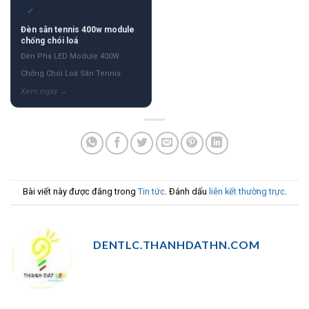
✓
Đèn sân tennis 400w module
chống chói loá
Đèn Pha LED Module 400W
Chống Chói Loá Sân Tennis
Bài viết này được đăng trong
Tin tức
. Đánh dấu
liên kết thường trực
.
DENTLC.THANHDATHN.COM