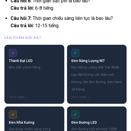
Câu hỏi 6:
Thời gian sạc pin là bao lâu?
Câu trả lời:
6-8 tiếng.
Câu hỏi 7:
Thời gian chiếu sáng liên tục là bao lâu?
Câu trả lời:
12-15 tiếng.
SẢN PHẨM NỔI BẬT
✓
✓
Thành Đạt LED
Đèn Năng Lượng MT
Đèn LED chính hãng
Đèn Năng Lượng Mặt Trời 300W
Lắp đặt không cần điện lưới,
không cần đào đường, bảo hành
24 tháng.
✓
✓
Đèn Nhà Xưởng
Đèn Đường LED
Giải pháp chiếu sáng công
Đèn Đường LED Module 150W