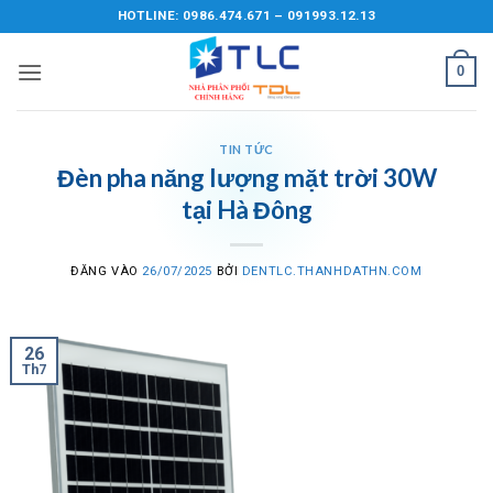
Bỏ
HOTLINE: 0986.474.671 – 091993.12.13
qua
nội
0
dung
TIN TỨC
Đèn pha năng lượng mặt trời 30W
tại Hà Đông
ĐĂNG VÀO
26/07/2025
BỞI
DENTLC.THANHDATHN.COM
26
Th7