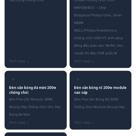
Cầu Lông Chống Chói
Chuyền Chống Chói TDLF-
MKH200-BCV — Chip
Bridgelux/Philips/Cree, driver
MEAN
WELL/Philips/Inventronics.
Chống chói UGR<19, ánh sáng
đồng đều toàn sân 18×9m, tiêu
chuẩn thi đấu FIVB quốc tế
✓
✓
Đèn sân bóng đá mini 200w
Đèn sân bóng rổ 200w module
chống chói
cao cấp
Đèn Pha LED Module 200W
Đèn Pha Sân Bóng Rổ 200W
Khung Hộp Chống Chói Cho Sân
Chống Chói Module Khung Hộp
Bóng Đá Mini