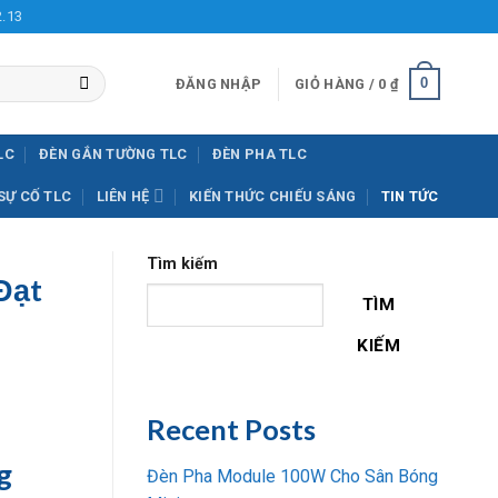
2.13
0
ĐĂNG NHẬP
GIỎ HÀNG /
0
₫
LC
ĐÈN GẮN TƯỜNG TLC
ĐÈN PHA TLC
SỰ CỐ TLC
LIÊN HỆ
KIẾN THỨC CHIẾU SÁNG
TIN TỨC
Tìm kiếm
Đạt
TÌM
KIẾM
Recent Posts
g
Đèn Pha Module 100W Cho Sân Bóng