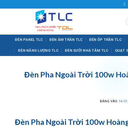
Bỏ
qua
nội
T
dung
k
ĐÈN PANEL TLC
ĐÈN ÂM TRẦN TLC
ĐÈN ỐP TRẦN TLC
ĐÈN NĂNG LƯỢNG TLC
ĐÈN SƯỞI NHÀ TẮM TLC
QUẠT 
Đèn Pha Ngoài Trời 100w Hoà
ĐĂNG VÀO
14/01
Đèn Pha Ngoài Trời 100w Hoàn