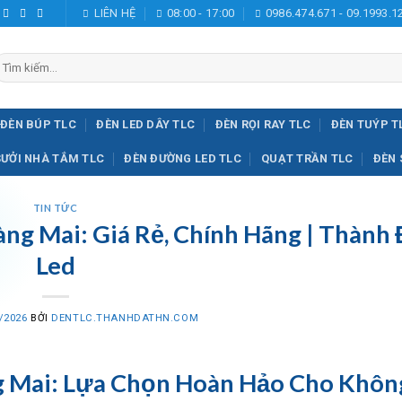
LIÊN HỆ
08:00 - 17:00
0986.474.671 - 09.1993.1
ìm
iếm:
ĐÈN BÚP TLC
ĐÈN LED DÂY TLC
ĐÈN RỌI RAY TLC
ĐÈN TUÝP T
SƯỞI NHÀ TẮM TLC
ĐÈN ĐƯỜNG LED TLC
QUẠT TRẦN TLC
ĐÈN 
TIN TỨC
ng Mai: Giá Rẻ, Chính Hãng | Thành 
Led
/2026
BỞI
DENTLC.THANHDATHN.COM
g Mai: Lựa Chọn Hoàn Hảo Cho Khôn