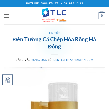
Bỏ
HOTLINE: 0986.474.671 – 091993.12.13
qua
nội
0
dung
TIN TỨC
Đèn Tường Cá Chép Hóa Rồng Hà
Đông
ĐĂNG VÀO
26/07/2025
BỞI
DENTLC.THANHDATHN.COM
26
Th7