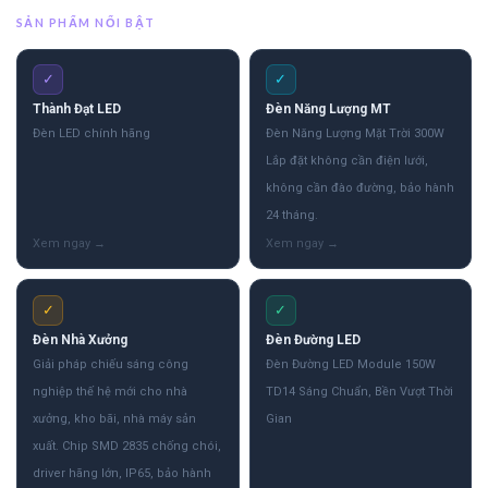
SẢN PHẨM NỔI BẬT
✓
✓
Thành Đạt LED
Đèn Năng Lượng MT
Đèn LED chính hãng
Đèn Năng Lượng Mặt Trời 300W
Lắp đặt không cần điện lưới,
không cần đào đường, bảo hành
24 tháng.
✓
✓
Đèn Nhà Xưởng
Đèn Đường LED
Giải pháp chiếu sáng công
Đèn Đường LED Module 150W
nghiệp thế hệ mới cho nhà
TD14 Sáng Chuẩn, Bền Vượt Thời
xưởng, kho bãi, nhà máy sản
Gian
xuất. Chip SMD 2835 chống chói,
driver hãng lớn, IP65, bảo hành