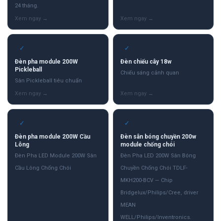
24 tháng.
✓
✓
Đèn pha module 200W
Đèn chiếu cây 18w
Pickleball
Chiếu sáng cảnh quan
Sân Pickleball tiêu chuẩn
✓
✓
Đèn pha module 200W Cầu
Đèn sân bóng chuyền 200w
Lông
module chống chói
Đèn Pha LED Module 200W Sân
Đèn Pha LED 200W Sân Bóng
Cầu Lông Chống Chói
Chuyền Chống Chói TDLF-
MKH200-BCV — Chip
Bridgelux/Philips/Cree, driver
MEAN
WELL/Philips/Inventronics.