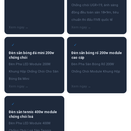
Chống chói UGR<19, ánh sáng
đồng đều toàn sân 18×9m, tiêu
chuẩn thi đấu FIVB quốc tế
✓
✓
Đèn sân bóng đá mini 200w
Đèn sân bóng rổ 200w module
chống chói
cao cấp
Đèn Pha LED Module 200W
Đèn Pha Sân Bóng Rổ 200W
Khung Hộp Chống Chói Cho Sân
Chống Chói Module Khung Hộp
Bóng Đá Mini
✓
Đèn sân tennis 400w module
chống chói loá
Đèn Pha LED Module 400W
Chống Chói Loá Sân Tennis