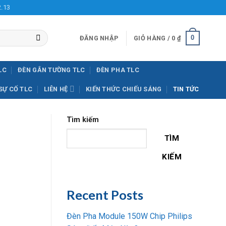
2.13
0
ĐĂNG NHẬP
GIỎ HÀNG /
0
₫
LC
ĐÈN GẮN TƯỜNG TLC
ĐÈN PHA TLC
SỰ CỐ TLC
LIÊN HỆ
KIẾN THỨC CHIẾU SÁNG
TIN TỨC
Tìm kiếm
TÌM
KIẾM
Recent Posts
Đèn Pha Module 150W Chip Philips