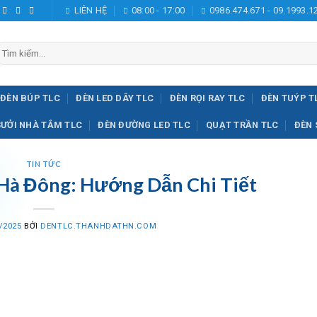
LIÊN HỆ
08:00 - 17:00
0986.474.671 - 09.1993.1
ìm
iếm:
ĐÈN BÚP TLC
ĐÈN LED DÂY TLC
ĐÈN RỌI RAY TLC
ĐÈN TUÝP T
SƯỞI NHÀ TẮM TLC
ĐÈN ĐƯỜNG LED TLC
QUẠT TRẦN TLC
ĐÈN 
TIN TỨC
à Đông: Hướng Dẫn Chi Tiết
/2025
BỞI
DENTLC.THANHDATHN.COM