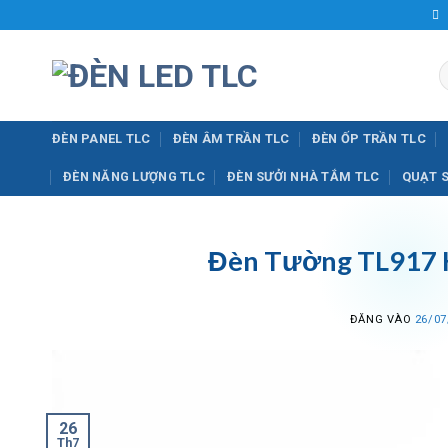
Bỏ
qua
nội
T
dung
k
ĐÈN PANEL TLC
ĐÈN ÂM TRẦN TLC
ĐÈN ỐP TRẦN TLC
ĐÈN NĂNG LƯỢNG TLC
ĐÈN SƯỞI NHÀ TẮM TLC
QUẠT 
Đèn Tường TL917 H
ĐĂNG VÀO
26/07
26
Th7