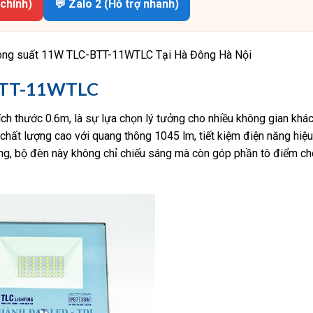
 chính)
💬 Zalo 2 (Hỗ trợ nhanh)
 công suất 11W TLC-BTT-11WTLC Tại Hà Đông Hà Nội
-BTT-11WTLC
 thước 0.6m, là sự lựa chọn lý tưởng cho nhiều không gian khác
hất lượng cao với quang thông 1045 lm, tiết kiệm điện năng hiệu
 trọng, bộ đèn này không chỉ chiếu sáng mà còn góp phần tô điểm c