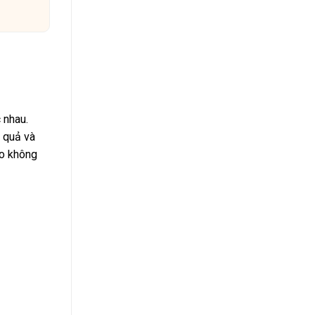
 nhau.
 quả và
ho không