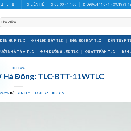
LIÊN HỆ
08:00 - 17:00
0986.474.671 - 09.1993.1
ìm
iếm:
ĐÈN BÚP TLC
ĐÈN LED DÂY TLC
ĐÈN RỌI RAY TLC
ĐÈN TUÝP T
SƯỞI NHÀ TẮM TLC
ĐÈN ĐƯỜNG LED TLC
QUẠT TRẦN TLC
ĐÈN 
TIN TỨC
W Hà Đông: TLC-BTT-11WTLC
/2025
BỞI
DENTLC.THANHDATHN.COM