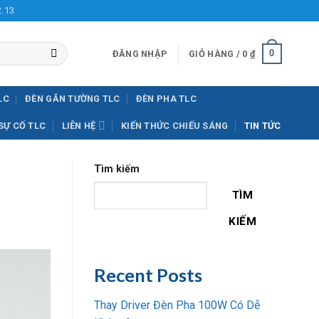
2.13
0
ĐĂNG NHẬP
GIỎ HÀNG /
0
₫
LC
ĐÈN GẮN TƯỜNG TLC
ĐÈN PHA TLC
SỰ CỐ TLC
LIÊN HỆ
KIẾN THỨC CHIẾU SÁNG
TIN TỨC
Tìm kiếm
TÌM
KIẾM
Recent Posts
Thay Driver Đèn Pha 100W Có Dễ