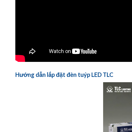
Hướng dẫn lắp đặt đèn tuýp LED TLC