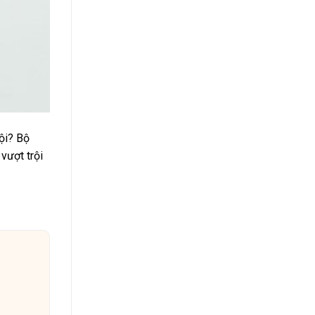
ội? Bộ
vượt trội