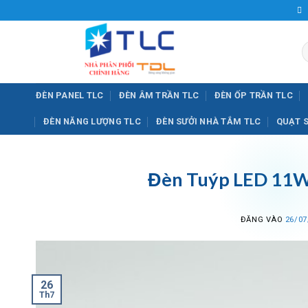
Bỏ
qua
nội
T
dung
k
ĐÈN PANEL TLC
ĐÈN ÂM TRẦN TLC
ĐÈN ỐP TRẦN TLC
ĐÈN NĂNG LƯỢNG TLC
ĐÈN SƯỞI NHÀ TẮM TLC
QUẠT 
Đèn Tuýp LED 11
ĐĂNG VÀO
26/07
26
Th7