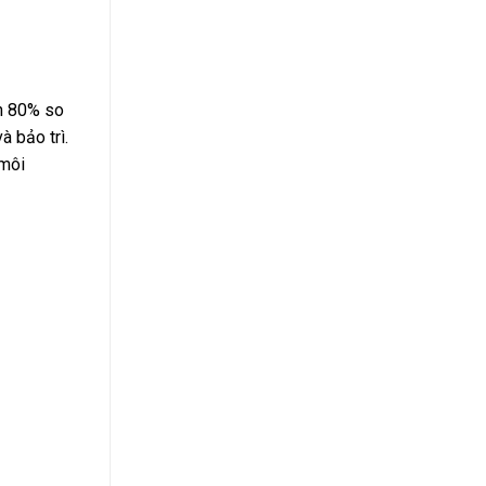
ến 80% so
à bảo trì.
 môi