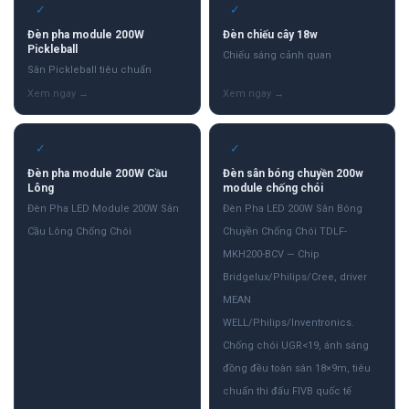
✓
✓
Đèn pha module 200W
Đèn chiếu cây 18w
Pickleball
Chiếu sáng cảnh quan
Sân Pickleball tiêu chuẩn
✓
✓
Đèn pha module 200W Cầu
Đèn sân bóng chuyền 200w
Lông
module chống chói
Đèn Pha LED Module 200W Sân
Đèn Pha LED 200W Sân Bóng
Cầu Lông Chống Chói
Chuyền Chống Chói TDLF-
MKH200-BCV — Chip
Bridgelux/Philips/Cree, driver
MEAN
WELL/Philips/Inventronics.
Chống chói UGR<19, ánh sáng
đồng đều toàn sân 18×9m, tiêu
chuẩn thi đấu FIVB quốc tế