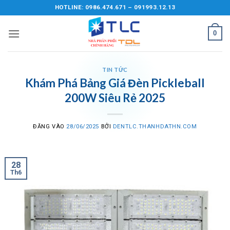
Bỏ
HOTLINE: 0986.474.671 – 091993.12.13
qua
nội
0
dung
TIN TỨC
Khám Phá Bảng Giá Đèn Pickleball
200W Siêu Rẻ 2025
ĐĂNG VÀO
28/06/2025
BỞI
DENTLC.THANHDATHN.COM
28
Th6