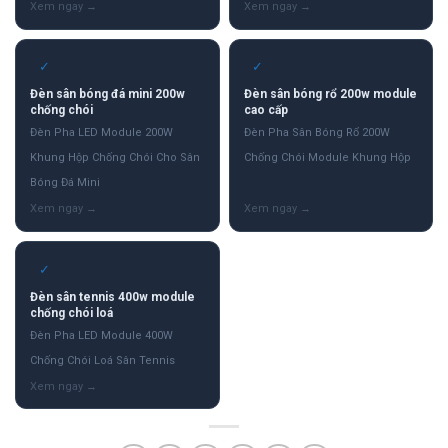
✓
✓
Đèn sân bóng đá mini 200w
Đèn sân bóng rổ 200w module
chống chói
cao cấp
Đèn Pha LED Module 200W
Đèn Pha Sân Bóng Rổ 200W
Khung Hộp Chống Chói Cho Sân
Chống Chói Module Khung Hộp
Bóng Đá Mini
✓
Đèn sân tennis 400w module
chống chói loá
Đèn Pha LED Module 400W
Chống Chói Loá Sân Tennis