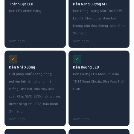
Thành Đạt LED
Đèn Năng Lượng MT
Đèn LED chính hãng
Đèn Năng Lượng Mặt Trời 300W
Lắp đặt không cần điện lưới,
không cần đào đường, bảo hành
24 tháng.
✓
✓
Đèn Nhà Xưởng
Đèn Đường LED
Giải pháp chiếu sáng công
Đèn Đường LED Module 150W
nghiệp thế hệ mới cho nhà
TD14 Sáng Chuẩn, Bền Vượt Thời
xưởng, kho bãi, nhà máy sản
Gian
xuất. Chip SMD 2835 chống chói,
driver hãng lớn, IP65, bảo hành
24 tháng.