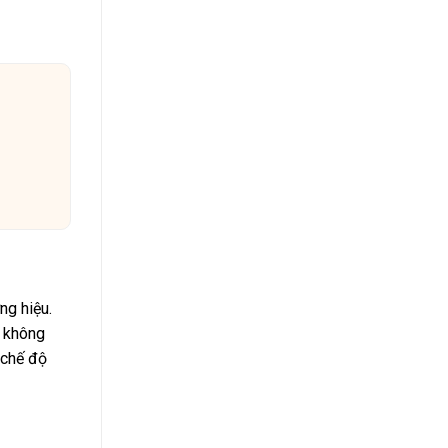
ng hiệu.
ể không
 chế độ