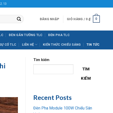
12.13
0
ĐĂNG NHẬP
GIỎ HÀNG /
0
₫
LC
ĐÈN GẮN TƯỜNG TLC
ĐÈN PHA TLC
SỰ CỐ TLC
LIÊN HỆ
KIẾN THỨC CHIẾU SÁNG
TIN TỨC
Tìm kiếm
hi
TÌM
KIẾM
Recent Posts
Đèn Pha Module 100W Chiếu Sân