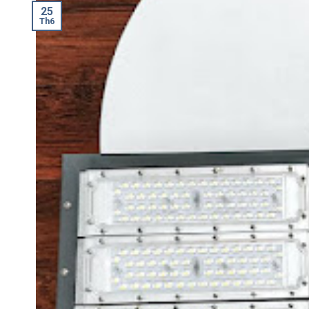
25
Th6