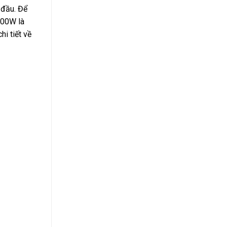
 đầu. Để
 200W là
i tiết về