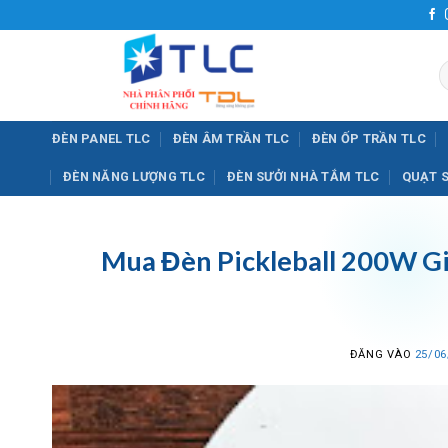
Bỏ
qua
nội
T
dung
k
ĐÈN PANEL TLC
ĐÈN ÂM TRẦN TLC
ĐÈN ỐP TRẦN TLC
ĐÈN NĂNG LƯỢNG TLC
ĐÈN SƯỞI NHÀ TẮM TLC
QUẠT 
Mua Đèn Pickleball 200W Gi
ĐĂNG VÀO
25/06