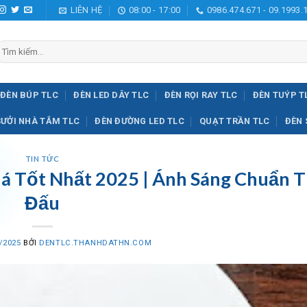
LIÊN HỆ
08:00 - 17:00
0986.474.671 - 09.1993.
ìm
iếm:
ĐÈN BÚP TLC
ĐÈN LED DÂY TLC
ĐÈN RỌI RAY TLC
ĐÈN TUÝP T
SƯỞI NHÀ TẮM TLC
ĐÈN ĐƯỜNG LED TLC
QUẠT TRẦN TLC
ĐÈN 
TIN TỨC
á Tốt Nhất 2025 | Ánh Sáng Chuẩn T
Đấu
/2025
BỞI
DENTLC.THANHDATHN.COM