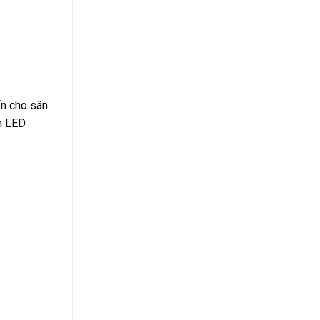
ẩn cho sân
èn LED