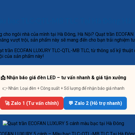
u bạc TLC-QTL-MB TLC Tại Hà Đông Hà 
ọng cho ngôi nhà của mình tại Hà Đông, Hà Nội? Quạt trần ECOF
h năng vượt trội, sản phẩm này sẽ mang đến cho bạn trải nghiệm tuy
 quạt trần ECOFAN LUXURY TLC-QTL-MB TLC, từ thông số kỹ thuật đ
ội của sản phẩm này!
📩 Nhận báo giá đèn LED – tư vấn nhanh & giá tận xưởng
👉 Nhắn: Loại đèn + Công suất + Số lượng để nhận báo giá nhanh
🚀 Zalo 1 (Tư vấn chính)
💬 Zalo 2 (Hỗ trợ nhanh)
ECOFAN LUXURY 5 cánh – Màu bạc TLC-QTL-MB TLC Tại Hà Đông