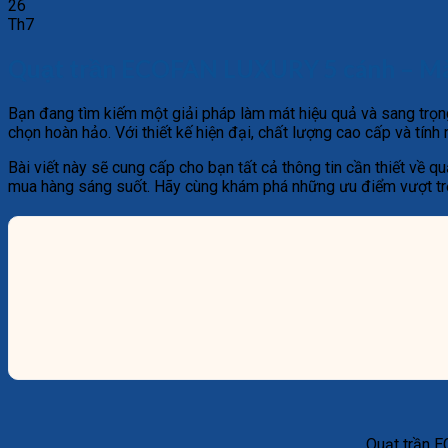
26
Th7
Quạt trần ECOFAN LUXURY 5 cánh – Mà
Bạn đang tìm kiếm một giải pháp làm mát hiệu quả và sang tr
chọn hoàn hảo. Với thiết kế hiện đại, chất lượng cao cấp và tín
Bài viết này sẽ cung cấp cho bạn tất cả thông tin cần thiết về
mua hàng sáng suốt. Hãy cùng khám phá những ưu điểm vượt tr
Quạt trần 