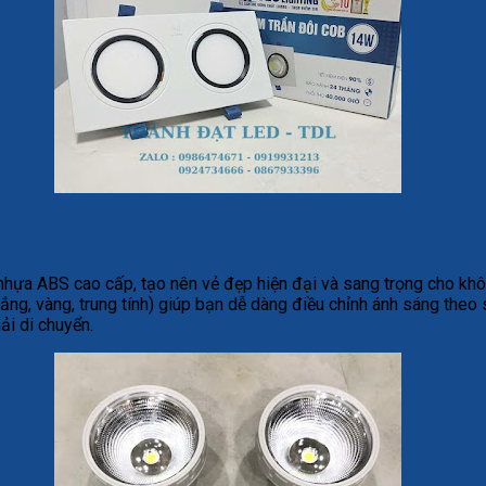
hựa ABS cao cấp, tạo nên vẻ đẹp hiện đại và sang trọng cho kh
g, vàng, trung tính) giúp bạn dễ dàng điều chỉnh ánh sáng theo sở
ải di chuyển.