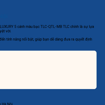
Nội
AN LUXURY 5 cánh màu bạc TLC-QTL-MB TLC chính là sự lựa
ệt vời.
ến tính năng nổi bật, giúp bạn dễ dàng đưa ra quyết định
 Hà Nội