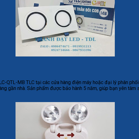
-QTL-MB TLC tại các cửa hàng điện máy hoặc đại lý phân phối c
àng gần nhà. Sản phẩm được bảo hành 5 năm, giúp bạn yên tâm sử