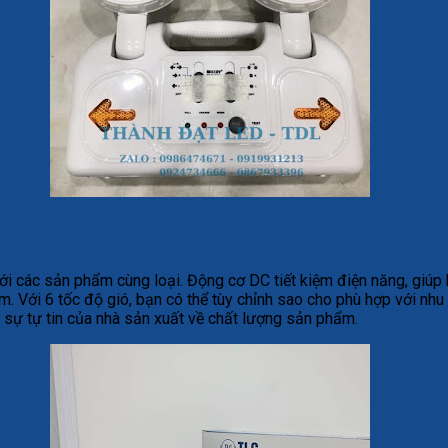
 các sản phẩm cùng loại. Động cơ DC tiết kiệm điện năng, giúp b
. Với 6 tốc độ gió, bạn có thể tùy chỉnh sao cho phù hợp với nhu
y sự tự tin của nhà sản xuất về chất lượng sản phẩm.