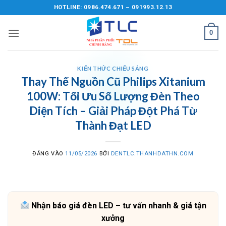
Bỏ
HOTLINE: 0986.474.671 – 091993.12.13
qua
nội
0
dung
KIẾN THỨC CHIẾU SÁNG
Thay Thế Nguồn Cũ Philips Xitanium
100W: Tối Ưu Số Lượng Đèn Theo
Diện Tích – Giải Pháp Đột Phá Từ
Thành Đạt LED
ĐĂNG VÀO
11/05/2026
BỞI
DENTLC.THANHDATHN.COM
Nhận báo giá đèn LED – tư vấn nhanh & giá tận
xưởng