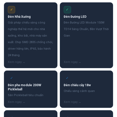
✓
✓
Đèn Nhà Xưởng
Đèn Đường LED
Giải pháp chiếu sáng công
Đèn Đường LED Module 150W
nghiệp thế hệ mới cho nhà
TD14 Sáng Chuẩn, Bền Vượt Thời
xưởng, kho bãi, nhà máy sản
Gian
xuất. Chip SMD 2835 chống chói,
driver hãng lớn, IP65, bảo hành
24 tháng.
✓
✓
Đèn pha module 200W
Đèn chiếu cây 18w
Pickleball
Chiếu sáng cảnh quan
Sân Pickleball tiêu chuẩn