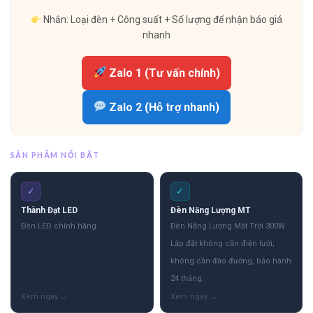
Nhắn: Loại đèn + Công suất + Số lượng để nhận báo giá
nhanh
Zalo 1 (Tư vấn chính)
Zalo 2 (Hỗ trợ nhanh)
SẢN PHẨM NỔI BẬT
✓
✓
Thành Đạt LED
Đèn Năng Lượng MT
Đèn LED chính hãng
Đèn Năng Lượng Mặt Trời 300W
Lắp đặt không cần điện lưới,
không cần đào đường, bảo hành
24 tháng.