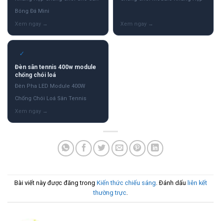
Bóng Đá Mini
✓
Đèn sân tennis 400w module
chống chói loá
Đèn Pha LED Module 400W
Chống Chói Loá Sân Tennis
Bài viết này được đăng trong
Kiến thức chiếu sáng
. Đánh dấu
liên kết
thường trực
.