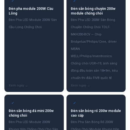
✓
✓
Đèn pha module 200W Cầu
Đèn sân bóng chuyền 200w
Lông
module chống chói
Đèn Pha LED Module 200W Sân
Đèn Pha LED 200W Sân Bóng
Cầu Lông Chống Chói
Chuyền Chống Chói TDLF-
MKH200-BCV — Chip
Bridgelux/Philips/Cree, driver
MEAN
WELL/Philips/Inventronics.
Chống chói UGR<19, ánh sáng
đồng đều toàn sân 18×9m, tiêu
chuẩn thi đấu FIVB quốc tế
✓
✓
Đèn sân bóng đá mini 200w
Đèn sân bóng rổ 200w module
chống chói
cao cấp
Đèn Pha LED Module 200W
Đèn Pha Sân Bóng Rổ 200W
Khung Hộp Chống Chói Cho Sân
Chống Chói Module Khung Hộp