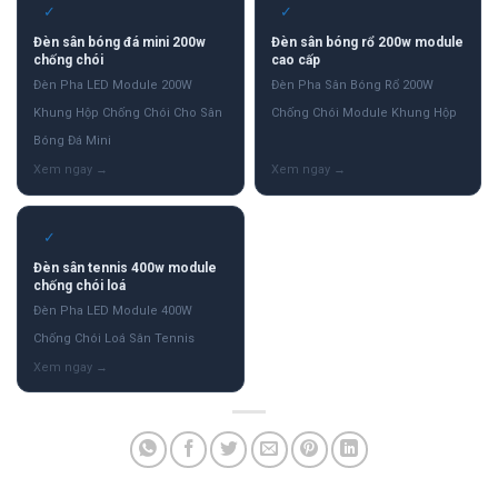
✓
✓
Đèn sân bóng đá mini 200w
Đèn sân bóng rổ 200w module
chống chói
cao cấp
Đèn Pha LED Module 200W
Đèn Pha Sân Bóng Rổ 200W
Khung Hộp Chống Chói Cho Sân
Chống Chói Module Khung Hộp
Bóng Đá Mini
✓
Đèn sân tennis 400w module
chống chói loá
Đèn Pha LED Module 400W
Chống Chói Loá Sân Tennis