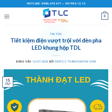
Bỏ
HOTLINE: 0986.474.671 – 091993.12.13
qua
nội
0
dung
TIN TỨC
Tiết kiệm điện vượt trội với đèn pha
LED khung hộp TDL
ĐĂNG VÀO
15/07/2025
BỞI
DENTLC.THANHDATHN.COM
15
Th7