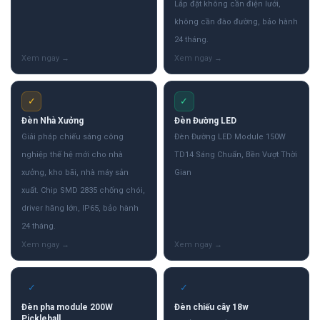
Lắp đặt không cần điện lưới,
không cần đào đường, bảo hành
24 tháng.
✓
✓
Đèn Nhà Xưởng
Đèn Đường LED
Giải pháp chiếu sáng công
Đèn Đường LED Module 150W
nghiệp thế hệ mới cho nhà
TD14 Sáng Chuẩn, Bền Vượt Thời
xưởng, kho bãi, nhà máy sản
Gian
xuất. Chip SMD 2835 chống chói,
driver hãng lớn, IP65, bảo hành
24 tháng.
✓
✓
Đèn pha module 200W
Đèn chiếu cây 18w
Pickleball