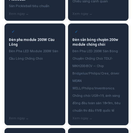
Chiếu sáng cảnh quan
Sân Pickleball tiêu chuẩn
✓
✓
Đèn pha module 200W Cầu
Đèn sân bóng chuyền 200w
Lông
module chống chói
Đèn Pha LED Module 200W Sân
Đèn Pha LED 200W Sân Bóng
Cầu Lông Chống Chói
Chuyền Chống Chói TDLF-
MKH200-BCV — Chip
Bridgelux/Philips/Cree, driver
MEAN
WELL/Philips/Inventronics.
Chống chói UGR<19, ánh sáng
đồng đều toàn sân 18×9m, tiêu
chuẩn thi đấu FIVB quốc tế