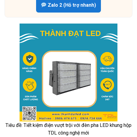
Zalo 2 (Hỗ trợ nhanh)
Tiêu đề: Tiết kiệm điện vượt trội với đèn pha LED khung hộp
TDL công nghệ mới