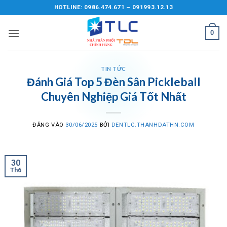
Bỏ
HOTLINE: 0986.474.671 – 091993.12.13
qua
nội
0
dung
TIN TỨC
Đánh Giá Top 5 Đèn Sân Pickleball
Chuyên Nghiệp Giá Tốt Nhất
ĐĂNG VÀO
30/06/2025
BỞI
DENTLC.THANHDATHN.COM
30
Th6