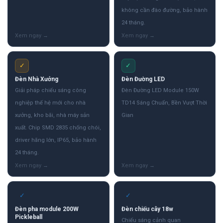
không cần đào đường, bảo hành
24 tháng.
✓
✓
Đèn Nhà Xưởng
Đèn Đường LED
Giải pháp chiếu sáng công
Đèn Đường LED Module 150W
nghiệp thế hệ mới cho nhà
TD14 Sáng Chuẩn, Bền Vượt Thời
xưởng, kho bãi, nhà máy sản
Gian
xuất. Chip SMD 2835 chống chói,
driver hãng lớn, IP65, bảo hành
24 tháng.
✓
✓
Đèn pha module 200W
Đèn chiếu cây 18w
Pickleball
Chiếu sáng cảnh quan