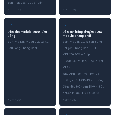
Sân Pickleball tiêu chuẩn
✓
✓
Đèn pha module 200W Cầu
Đèn sân bóng chuyền 200w
Lông
module chống chói
Đèn Pha LED Module 200W Sân
Đèn Pha LED 200W Sân Bóng
Cầu Lông Chống Chói
Chuyền Chống Chói TDLF-
MKH200-BCV — Chip
Bridgelux/Philips/Cree, driver
MEAN
WELL/Philips/Inventronics.
Chống chói UGR<19, ánh sáng
đồng đều toàn sân 18×9m, tiêu
chuẩn thi đấu FIVB quốc tế