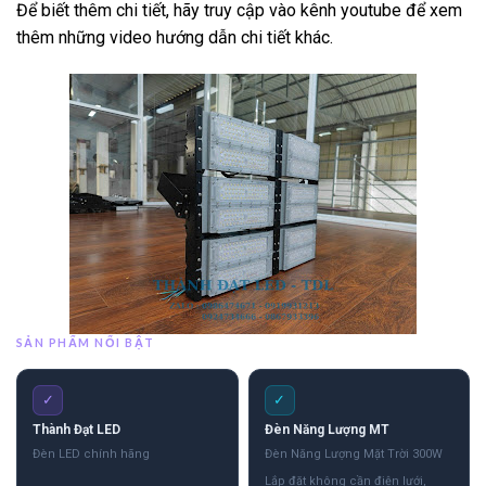
Để biết thêm chi tiết, hãy truy cập vào kênh youtube để xem
thêm những video hướng dẫn chi tiết khác.
SẢN PHẨM NỔI BẬT
✓
✓
Thành Đạt LED
Đèn Năng Lượng MT
Đèn LED chính hãng
Đèn Năng Lượng Mặt Trời 300W
Lắp đặt không cần điện lưới,