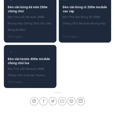
✓
✓
Đèn sân bóng đá mini 200w
Đèn sân bóng rổ 200w module
chống chói
cao cấp
Đèn Pha LED Module 200W
Đèn Pha Sân Bóng Rổ 200W
Khung Hộp Chống Chói Cho Sân
Chống Chói Module Khung Hộp
Bóng Đá Mini
✓
Đèn sân tennis 400w module
chống chói loá
Đèn Pha LED Module 400W
Chống Chói Loá Sân Tennis