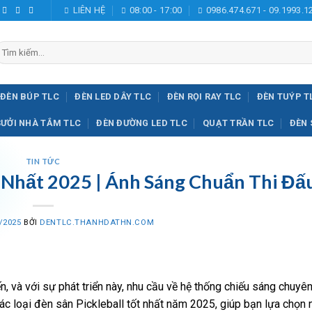
LIÊN HỆ
08:00 - 17:00
0986.474.671 - 09.1993.1
ìm
iếm:
ĐÈN BÚP TLC
ĐÈN LED DÂY TLC
ĐÈN RỌI RAY TLC
ĐÈN TUÝP T
SƯỞI NHÀ TẮM TLC
ĐÈN ĐƯỜNG LED TLC
QUẠT TRẦN TLC
ĐÈN 
TIN TỨC
t Nhất 2025 | Ánh Sáng Chuẩn Thi Đấ
/2025
BỞI
DENTLC.THANHDATHN.COM
ến, và với sự phát triển này, nhu cầu về hệ thống chiếu sáng chuyê
 các loại đèn sân Pickleball tốt nhất năm 2025, giúp bạn lựa chọn 