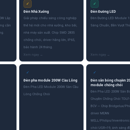
✓
✓
Đèn Nhà Xưởng
Đèn Đường LED
00W Lắp
Giải pháp chiếu sáng công nghiệp
Đèn Đường LED Module 
ông cần
thế hệ mới cho nhà xưởng, kho bãi,
Sáng Chuẩn, Bền Vượt Thờ
ng.
nhà máy sản xuất. Chip SMD 2835
chống chói, driver hãng lớn, IP65,
bảo hành 24 tháng.
✓
✓
Đèn pha module 200W Cầu Lông
Đèn sân bóng chuyền 2
module chống chói
Đèn Pha LED Module 200W Sân Cầu
Đèn Pha LED 200W Sân B
Lông Chống Chói
Chuyền Chống Chói TDLF
BCV — Chip Bridgelux/Phi
driver MEAN
WELL/Philips/Inventroni
chói UGR<19, ánh sáng đ