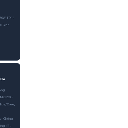
150W TD14
i Gian
00w
óng
-MKH200-
lips/Cree,
cs. Chống
ồng đều