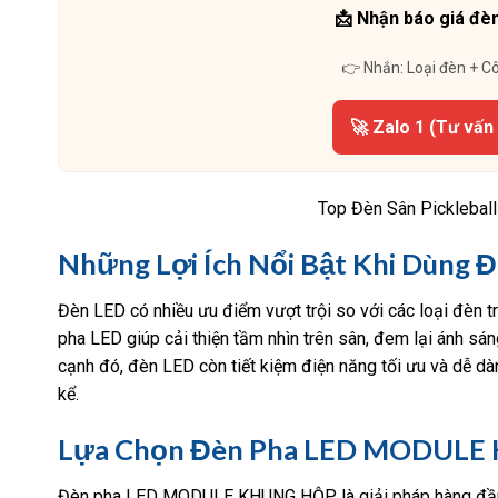
📩 Nhận báo giá đèn
👉 Nhắn: Loại đèn + C
🚀 Zalo 1 (Tư vấn
Top Đèn Sân Pickleball
Những Lợi Ích Nổi Bật Khi Dùng Đ
Đèn LED có nhiều ưu điểm vượt trội so với các loại đèn tr
pha LED giúp cải thiện tầm nhìn trên sân, đem lại ánh sán
cạnh đó, đèn LED còn tiết kiệm điện năng tối ưu và dễ d
kể.
Lựa Chọn Đèn Pha LED MODUL
Đèn pha LED MODULE KHUNG HỘP là giải pháp hàng đầu vớ