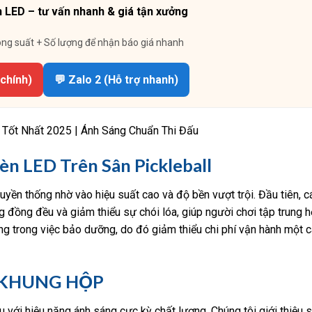
 LED – tư vấn nhanh & giá tận xưởng
ông suất + Số lượng để nhận báo giá nhanh
 chính)
💬 Zalo 2 (Hỗ trợ nhanh)
 Tốt Nhất 2025 | Ánh Sáng Chuẩn Thi Đấu
èn LED Trên Sân Pickleball
uyền thống nhờ vào hiệu suất cao và độ bền vượt trội. Đầu tiên, 
g đồng đều và giảm thiểu sự chói lóa, giúp người chơi tập trung 
àng trong việc bảo dưỡng, do đó giảm thiểu chi phí vận hành một 
E KHUNG HỘP
i hiệu năng ánh sáng cực kỳ chất lượng. Chúng tôi giới thiệu