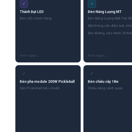
✓
✓
Thành Đạt LED
Đèn Năng Lượng MT
Đèn LED chính hãng
Đèn Năng Lượng Mặt Trời 3
đặt không cần điện lưới, kh
đào đường, bảo hành 24 thá
✓
✓
Đèn pha module 200W Pickleball
Đèn chiếu cây 18w
Sân Pickleball tiêu chuẩn
Chiếu sáng cảnh quan