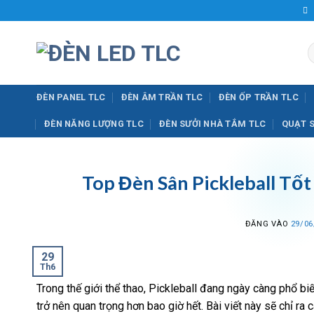
Bỏ
qua
nội
T
dung
k
ĐÈN PANEL TLC
ĐÈN ÂM TRẦN TLC
ĐÈN ỐP TRẦN TLC
ĐÈN NĂNG LƯỢNG TLC
ĐÈN SƯỞI NHÀ TẮM TLC
QUẠT 
Top Đèn Sân Pickleball Tố
ĐĂNG VÀO
29/06
29
Th6
Trong thế giới thể thao, Pickleball đang ngày càng phổ bi
trở nên quan trọng hơn bao giờ hết. Bài viết này sẽ chỉ ra