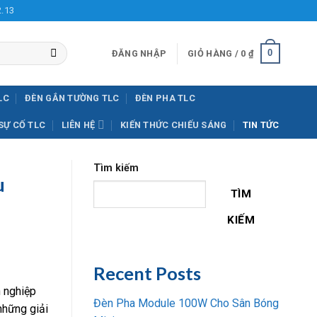
2.13
0
ĐĂNG NHẬP
GIỎ HÀNG /
0
₫
LC
ĐÈN GẮN TƯỜNG TLC
ĐÈN PHA TLC
SỰ CỐ TLC
LIÊN HỆ
KIẾN THỨC CHIẾU SÁNG
TIN TỨC
Tìm kiếm
u
TÌM
KIẾM
Recent Posts
n nghiệp
Đèn Pha Module 100W Cho Sân Bóng
những giải