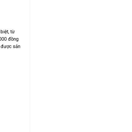
iệt, từ
.000 đồng
y được sản