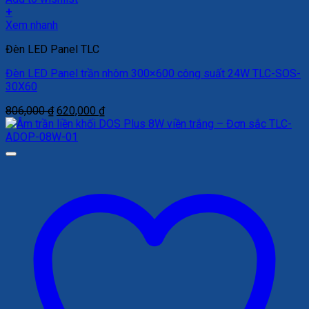
+
Xem nhanh
Đèn LED Panel TLC
Đèn LED Panel trần nhôm 300×600 công suất 24W TLC-SOS-
30X60
Giá
Giá
806,000
₫
620,000
₫
gốc
hiện
là:
tại
806,000 ₫.
là:
620,000 ₫.