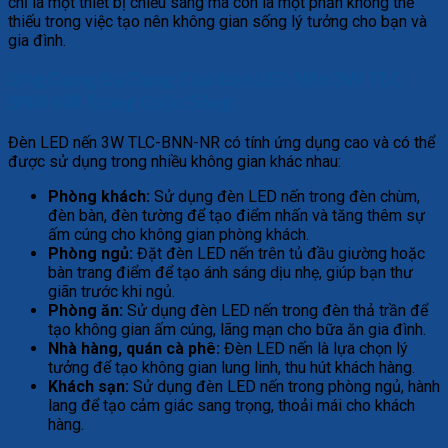
chỉ là một thiết bị chiếu sáng mà còn là một phần không thể
thiếu trong việc tạo nên không gian sống lý tưởng cho bạn và
gia đình.
Ứng Dụng Đa Dạng Của Đèn LED Nến 3W TLC-
BNN-NR Trong Cuộc Sống
Đèn LED nến 3W TLC-BNN-NR có tính ứng dụng cao và có thể
được sử dụng trong nhiều không gian khác nhau:
Phòng khách:
Sử dụng đèn LED nến trong đèn chùm,
đèn bàn, đèn tường để tạo điểm nhấn và tăng thêm sự
ấm cúng cho không gian phòng khách.
Phòng ngủ:
Đặt đèn LED nến trên tủ đầu giường hoặc
bàn trang điểm để tạo ánh sáng dịu nhẹ, giúp bạn thư
giãn trước khi ngủ.
Phòng ăn:
Sử dụng đèn LED nến trong đèn thả trần để
tạo không gian ấm cúng, lãng mạn cho bữa ăn gia đình.
Nhà hàng, quán cà phê:
Đèn LED nến là lựa chọn lý
tưởng để tạo không gian lung linh, thu hút khách hàng.
Khách sạn:
Sử dụng đèn LED nến trong phòng ngủ, hành
lang để tạo cảm giác sang trọng, thoải mái cho khách
hàng.