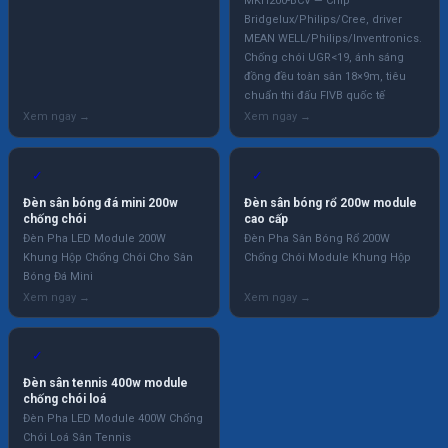
MKH200-BCV — Chip
Bridgelux/Philips/Cree, driver
MEAN WELL/Philips/Inventronics.
Chống chói UGR<19, ánh sáng
đồng đều toàn sân 18×9m, tiêu
chuẩn thi đấu FIVB quốc tế
✓
✓
Đèn sân bóng đá mini 200w
Đèn sân bóng rổ 200w module
chống chói
cao cấp
Đèn Pha LED Module 200W
Đèn Pha Sân Bóng Rổ 200W
Khung Hộp Chống Chói Cho Sân
Chống Chói Module Khung Hộp
Bóng Đá Mini
✓
Đèn sân tennis 400w module
chống chói loá
Đèn Pha LED Module 400W Chống
Chói Loá Sân Tennis