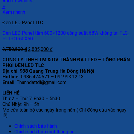
Add to wishlist
+
Xem nhanh
Đèn LED Panel TLC
Đèn LED Panel tấm 600×1200 công suất 68W không tai TLC-
PTT-CT-60X60
Giá
Giá
3,750,500
₫
2,885,000
₫
gốc
hiện
CÔNG TY TNHH TM & DV THÀNH ĐẠT LED – TỔNG PHÂN
là:
tại
PHỐI ĐÈN LED TLC
3,750,500 ₫.
là:
Địa chỉ: 938 Quang Trung Hà Đông Hà Nội
2,885,000 ₫.
Hotline:
0986.474.671 – 091993.12.13
Email:
Thanhdattdl@gmail.com
LIÊN HỆ
Thứ 2 – Thứ 7: 8h30 – 5h30
Chủ Nhật: 9h – 5h
Mở cửa toàn bộ các ngày trong năm( Chỉ đóng cửa vào ngày
lễ).
Chính sách bảo hành
Chính sách bảo mật thông tin