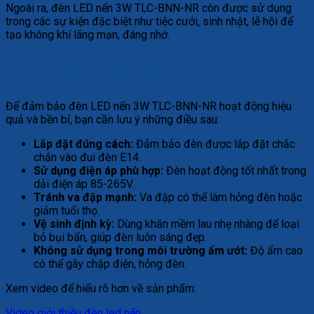
Ngoài ra, đèn LED nến 3W TLC-BNN-NR còn được sử dụng
trong các sự kiện đặc biệt như tiệc cưới, sinh nhật, lễ hội để
tạo không khí lãng mạn, đáng nhớ.
Lưu Ý Quan Trọng Khi Sử Dụng Và Bảo Quản Đèn
LED Nến 3W TLC-BNN-NR
Để đảm bảo đèn LED nến 3W TLC-BNN-NR hoạt động hiệu
quả và bền bỉ, bạn cần lưu ý những điều sau:
Lắp đặt đúng cách:
Đảm bảo đèn được lắp đặt chắc
chắn vào đui đèn E14.
Sử dụng điện áp phù hợp:
Đèn hoạt động tốt nhất trong
dải điện áp 85-265V.
Tránh va đập mạnh:
Va đập có thể làm hỏng đèn hoặc
giảm tuổi thọ.
Vệ sinh định kỳ:
Dùng khăn mềm lau nhẹ nhàng để loại
bỏ bụi bẩn, giúp đèn luôn sáng đẹp.
Không sử dụng trong môi trường ẩm ướt:
Độ ẩm cao
có thể gây chập điện, hỏng đèn.
Xem video để hiểu rõ hơn về sản phẩm:
Video giới thiệu đèn led nến