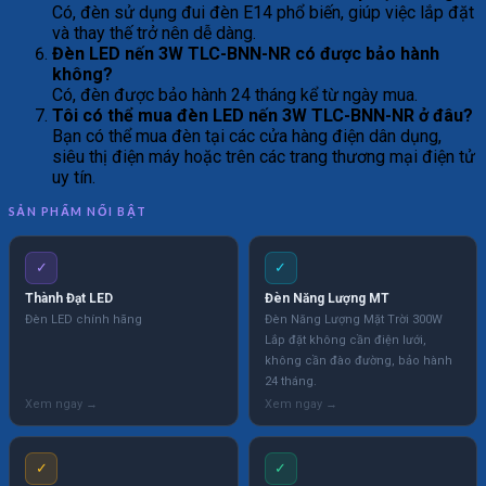
Có, đèn sử dụng đui đèn E14 phổ biến, giúp việc lắp đặt
và thay thế trở nên dễ dàng.
Đèn LED nến 3W TLC-BNN-NR có được bảo hành
không?
Có, đèn được bảo hành 24 tháng kể từ ngày mua.
Tôi có thể mua đèn LED nến 3W TLC-BNN-NR ở đâu?
Bạn có thể mua đèn tại các cửa hàng điện dân dụng,
siêu thị điện máy hoặc trên các trang thương mại điện tử
uy tín.
SẢN PHẨM NỔI BẬT
✓
✓
Thành Đạt LED
Đèn Năng Lượng MT
Đèn LED chính hãng
Đèn Năng Lượng Mặt Trời 300W
Lắp đặt không cần điện lưới,
không cần đào đường, bảo hành
24 tháng.
✓
✓