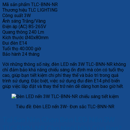
Mã sản phẩm TLC-BNN-NR
Thương hiệu TLC LIGHTING
Công suất 3W
Ánh sáng Trắng/Vàng
Điện áp (AC) 85-265V
Quang thông 240 Lm
Kích thước Ø40x80mm
Đui đèn E14
Tuổi thọ 40.000 giờ
Bảo hành 24 tháng
Với những thông số này, đèn LED nến 3W TLC-BNN-NR không
chỉ đảm bảo khả năng chiếu sáng ổn định mà còn có tuổi thọ
cao, giúp bạn tiết kiệm chi phí thay thế và bảo trì trong quá
trình sử dụng. Đặc biệt, việc sử dụng đui đèn E14 phổ biến
giúp việc lắp đặt và thay thế trở nên dễ dàng hơn bao giờ hết.
Tiêu đề: Đèn LED nến 3W- Đơn sắc TLC-BNN-NR
Tại Sao Nên Chọn Đèn LED Nến 3W
TLC-BNN-NR Cho Ngôi Nhà Của Bạn?