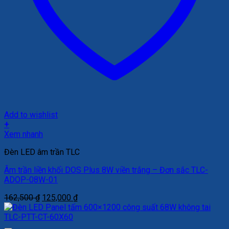
Add to wishlist
+
Xem nhanh
Đèn LED âm trần TLC
Âm trần liền khối DOS Plus 8W viền trắng – Đơn sắc TLC-
ADOP-08W-01
Giá
Giá
162,500
₫
125,000
₫
gốc
hiện
là:
tại
162,500 ₫.
là: