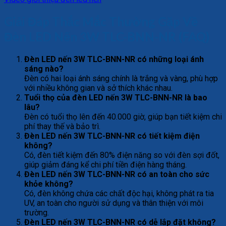
Giải Đáp Thắc Mắc Thường Gặp Về
Đèn LED Nến 3W TLC-BNN-NR (FAQ)
Đèn LED nến 3W TLC-BNN-NR có những loại ánh
sáng nào?
Đèn có hai loại ánh sáng chính là trắng và vàng, phù hợp
với nhiều không gian và sở thích khác nhau.
Tuổi thọ của đèn LED nến 3W TLC-BNN-NR là bao
lâu?
Đèn có tuổi thọ lên đến 40.000 giờ, giúp bạn tiết kiệm chi
phí thay thế và bảo trì.
Đèn LED nến 3W TLC-BNN-NR có tiết kiệm điện
không?
Có, đèn tiết kiệm đến 80% điện năng so với đèn sợi đốt,
giúp giảm đáng kể chi phí tiền điện hàng tháng.
Đèn LED nến 3W TLC-BNN-NR có an toàn cho sức
khỏe không?
Có, đèn không chứa các chất độc hại, không phát ra tia
UV, an toàn cho người sử dụng và thân thiện với môi
trường.
Đèn LED nến 3W TLC-BNN-NR có dễ lắp đặt không?