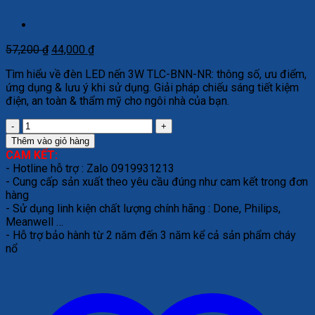
Giá
Giá
57,200
₫
44,000
₫
gốc
hiện
Tìm hiểu về đèn LED nến 3W TLC-BNN-NR: thông số, ưu điểm,
là:
tại
ứng dụng & lưu ý khi sử dụng. Giải pháp chiếu sáng tiết kiệm
57,200 ₫.
là:
điện, an toàn & thẩm mỹ cho ngôi nhà của bạn.
44,000 ₫.
Đèn
LED
Thêm vào giỏ hàng
nến
CAM KẾT:
3W-
- Hotline hỗ trợ : Zalo 0919931213
Đơn
- Cung cấp sản xuất theo yêu cầu đúng như cam kết trong đơn
sắc
hàng
TLC-
- Sử dụng linh kiện chất lượng chính hãng : Done, Philips,
BNN-
Meanwell …
NR
- Hỗ trợ bảo hành từ 2 năm đến 3 năm kể cả sản phẩm cháy
số
nổ
lượng