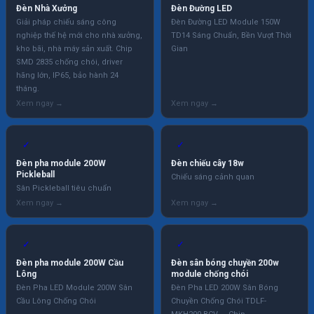
Đèn Nhà Xưởng
Đèn Đường LED
Giải pháp chiếu sáng công
Đèn Đường LED Module 150W
nghiệp thế hệ mới cho nhà xưởng,
TD14 Sáng Chuẩn, Bền Vượt Thời
kho bãi, nhà máy sản xuất. Chip
Gian
SMD 2835 chống chói, driver
hãng lớn, IP65, bảo hành 24
tháng.
✓
✓
Đèn pha module 200W
Đèn chiếu cây 18w
Pickleball
Chiếu sáng cảnh quan
Sân Pickleball tiêu chuẩn
✓
✓
Đèn pha module 200W Cầu
Đèn sân bóng chuyền 200w
Lông
module chống chói
Đèn Pha LED Module 200W Sân
Đèn Pha LED 200W Sân Bóng
Cầu Lông Chống Chói
Chuyền Chống Chói TDLF-