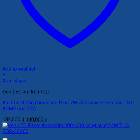
Add to wishlist
+
Xem nhanh
Đèn LED âm trần TLC
Âm trần chống chói mỏng Plus 7W viền vàng – Đơn sắc TLC-
ACMP-VV-07W
Giá
Giá
182,000
₫
140,000
₫
gốc
hiện
là:
tại
182,000 ₫.
là: