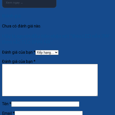
Đánh giá
Chưa có đánh giá nào.
Hãy là người đầu tiên nhận xét “Đèn LED nến 3W-
Đơn sắc TLC-BNN-NR”
Đánh giá của bạn
*
Đánh giá của bạn
*
Tên
*
Email
*