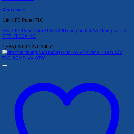
+
Xem nhanh
Đèn LED Panel TLC
Đèn LED Panel tấm 300×1200 công suất 42W không tai TLC-
PTT-KT-30X120
Giá
Giá
1,586,000
₫
1,220,000
₫
gốc
hiện
là:
tại
1,586,000 ₫.
là:
1,220,000 ₫.