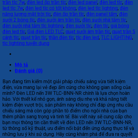
trần tlc 7w
,
đèn led ốp trần tlc
,
đèn led panel
,
đèn led tlc
,
đèn
led tlc 7w
,
đèn led tlc có tốt không
,
đèn led tlc lighting
,
đèn
năng lượng mặt trời tlc
,
đèn ốp trần tlc
,
đèn panel tấm
,
đèn
sưởi 2 bóng tlc
,
đèn sưởi âm trần tlc
,
đèn sưởi nhà tắm tlc
,
đèn sưởi nhà tắm tlc lighting
,
đèn sưởi tlc
,
đèn tlc
,
giá bóng
đèn led tlc
,
Giá đèn LED TLC
,
quạt sưởi âm trần tlc
,
quạt trần 5
cánh tlc
,
quạt trần tlc
,
thần đèn tlc
,
tlc đèn led
,
TLC LIGHTING
,
tlc lighting tuyển dụng
Mô tả
Đánh giá (0)
Bạn đang tìm kiếm một giải pháp chiếu sáng vừa tiết kiệm
điện, vừa mang lại vẻ đẹp ấm cúng cho không gian sống của
mình? Đèn LED nến 3W TLC-BNN-NR chính là lựa chọn hoàn
hảo. Với thiết kế nhỏ gọn, ánh sáng dịu nhẹ và khả năng tiết
kiệm điện vượt trội, sản phẩm này không chỉ đáp ứng nhu cầu
chiếu sáng mà còn góp phần tô điểm cho ngôi nhà của bạn
thêm phần sang trọng và tinh tế. Bài viết này sẽ cung cấp cho
bạn mọi thông tin cần thiết về đèn LED nến 3W TLC-BNN-NR,
từ thông số kỹ thuật, ưu điểm nổi bật đến ứng dụng thực tế và
những lưu ý khi sử dụng. Hãy cùng khám phá để đưa ra quyết