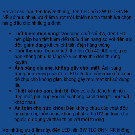
So với các loại đèn truyền thống, đèn LED nến 3W TLC-BNN-
NR sở hữu nhiều ưu điểm vượt trội, khiến nó trở thành lựa chọn
hàng đầu cho nhiều gia đình:
Tiết kiệm điện năng:
Với công suất chỉ 3W, đèn LED
nến giúp bạn tiết kiệm đến 80% điện năng so với đèn sợi
đốt, giảm đáng kể chi phí tiền điện hàng tháng.
Tuổi thọ cao:
Đèn có tuổi thọ lên đến 40.000 giờ, giúp
bạn không phải lo lắng về việc thay thế đèn thường
xuyên.
Ánh sáng dịu nhẹ, không gây chói mắt:
Ánh sáng
trắng hoặc vàng của đèn LED nến tạo cảm giác ấm cúng,
dễ chịu cho không gian, không gây mỏi mắt khi sử dụng
lâu.
Thiết kế nhỏ gọn, tinh tế:
Đèn có kiểu dáng hình nến
đẹp mắt, phù hợp với nhiều phong cách trang trí nội thất
khác nhau.
An toàn cho sức khỏe:
Đèn không chứa các chất độc
hại như chì, thủy ngân, không phát ra tia UV, an toàn cho
người sử dụng và thân thiện với môi trường.
Với những ưu điểm này, đèn LED nến 3W TLC-BNN-NR không