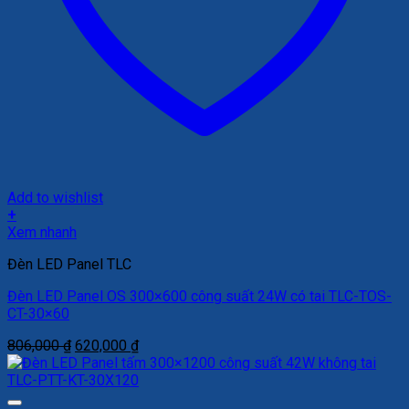
Add to wishlist
+
Xem nhanh
Đèn LED Panel TLC
Đèn LED Panel OS 300×600 công suất 24W có tai TLC-TOS-
CT-30×60
Giá
Giá
806,000
₫
620,000
₫
gốc
hiện
là:
tại
806,000 ₫.
là: