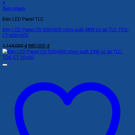
+
Xem nhanh
Đèn LED Panel TLC
Đèn LED Panel OS 600×600 công suất 48W có tai TLC-TOS-
CT-600×600
Giá
Giá
1,144,000
₫
880,000
₫
gốc
hiện
là:
tại
1,144,000 ₫.
là:
880,000 ₫.