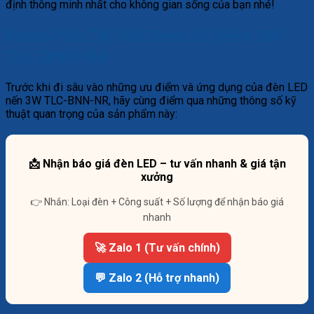
định thông minh nhất cho không gian sống của bạn nhé!
Khám Phá Chi Tiết Đèn LED Nến 3W
TLC-BNN-NR
Trước khi đi sâu vào những ưu điểm và ứng dụng của đèn LED
nến 3W TLC-BNN-NR, hãy cùng điểm qua những thông số kỹ
thuật quan trọng của sản phẩm này:
📩 Nhận báo giá đèn LED – tư vấn nhanh & giá tận
xưởng
👉 Nhắn: Loại đèn + Công suất + Số lượng để nhận báo giá
nhanh
🚀 Zalo 1 (Tư vấn chính)
💬 Zalo 2 (Hỗ trợ nhanh)