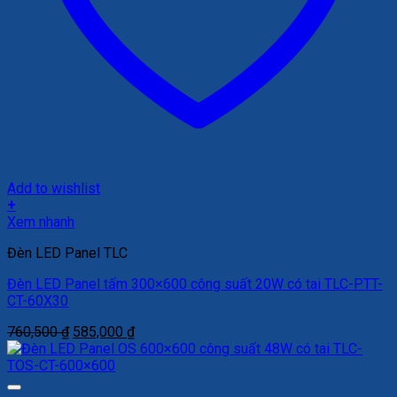
Add to wishlist
+
Xem nhanh
Đèn LED Panel TLC
Đèn LED Panel tấm 300×600 công suất 20W có tai TLC-PTT-
CT-60X30
Giá
Giá
760,500
₫
585,000
₫
gốc
hiện
là:
tại
760,500 ₫.
là: