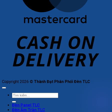
C
D
Copyright 2026 ©
Thành Đạt Phân Phối Đèn TLC
Tìm
kiếm:
Đèn Panel TLC
Đèn Âm Trần TLC