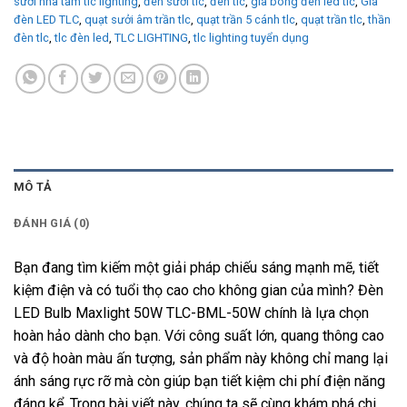
sưởi nhà tắm tlc lighting
,
đèn sưởi tlc
,
đèn tlc
,
giá bóng đèn led tlc
,
Giá
đèn LED TLC
,
quạt sưởi âm trần tlc
,
quạt trần 5 cánh tlc
,
quạt trần tlc
,
thần
đèn tlc
,
tlc đèn led
,
TLC LIGHTING
,
tlc lighting tuyển dụng
MÔ TẢ
ĐÁNH GIÁ (0)
Bạn đang tìm kiếm một giải pháp chiếu sáng mạnh mẽ, tiết
kiệm điện và có tuổi thọ cao cho không gian của mình? Đèn
LED Bulb Maxlight 50W TLC-BML-50W chính là lựa chọn
hoàn hảo dành cho bạn. Với công suất lớn, quang thông cao
và độ hoàn màu ấn tượng, sản phẩm này không chỉ mang lại
ánh sáng rực rỡ mà còn giúp bạn tiết kiệm chi phí điện năng
đáng kể. Trong bài viết này, chúng ta sẽ cùng khám phá chi