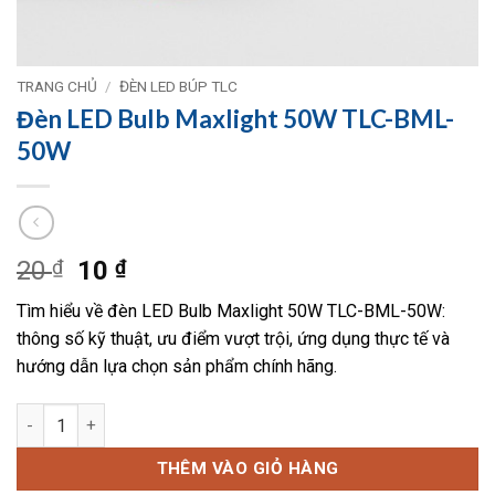
TRANG CHỦ
/
ĐÈN LED BÚP TLC
Đèn LED Bulb Maxlight 50W TLC-BML-
50W
Giá
Giá
20
₫
10
₫
gốc
hiện
Tìm hiểu về đèn LED Bulb Maxlight 50W TLC-BML-50W:
là:
tại
thông số kỹ thuật, ưu điểm vượt trội, ứng dụng thực tế và
20 ₫.
là:
hướng dẫn lựa chọn sản phẩm chính hãng.
10 ₫.
Đèn LED Bulb Maxlight 50W TLC-BML-50W số lượng
THÊM VÀO GIỎ HÀNG