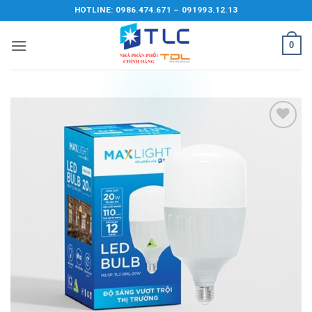
Bỏ
HOTLINE: 0986.474.671 – 091993.12.13
qua
nội
0
dung
Add to
wishlist