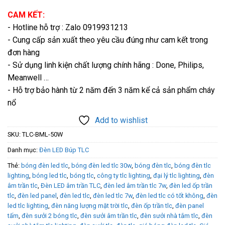
CAM KẾT:
- Hotline hỗ trợ : Zalo 0919931213
- Cung cấp sản xuất theo yêu cầu đúng như cam kết trong
đơn hàng
- Sử dụng linh kiện chất lượng chính hãng : Done, Philips,
Meanwell …
- Hỗ trợ bảo hành từ 2 năm đến 3 năm kể cả sản phẩm cháy
nổ
Add to wishlist
SKU:
TLC-BML-50W
Danh mục:
Đèn LED Búp TLC
Thẻ:
bóng đèn led tlc
,
bóng đèn led tlc 30w
,
bóng đèn tlc
,
bóng đèn tlc
lighting
,
bóng led tlc
,
bóng tlc
,
công ty tlc lighting
,
đại lý tlc lighting
,
đèn
âm trần tlc
,
Đèn LED âm trần TLC
,
đèn led âm trần tlc 7w
,
đèn led ốp trần
tlc
,
đèn led panel
,
đèn led tlc
,
đèn led tlc 7w
,
đèn led tlc có tốt không
,
đèn
led tlc lighting
,
đèn năng lượng mặt trời tlc
,
đèn ốp trần tlc
,
đèn panel
tấm
,
đèn sưởi 2 bóng tlc
,
đèn sưởi âm trần tlc
,
đèn sưởi nhà tắm tlc
,
đèn