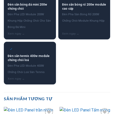
Đèn sân bóng đá mini 200w
Đèn sân bóng rổ 200w module
chống chói
cao cấp
Đèn Pha LED Module 200W
Đèn Pha Sân Bóng Rổ 200W
Khung Hộp Chống Chói Cho Sân
Chống Chói Module Khung Hộp
Bóng Đá Mini
✓
Đèn sân tennis 400w module
chống chói loá
Đèn Pha LED Module 400W
Chống Chói Loá Sân Tennis
SẢN PHẨM TƯƠNG TỰ