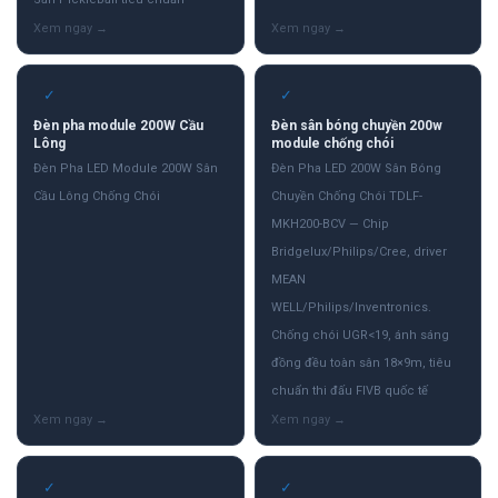
✓
✓
Đèn pha module 200W Cầu
Đèn sân bóng chuyền 200w
Lông
module chống chói
Đèn Pha LED Module 200W Sân
Đèn Pha LED 200W Sân Bóng
Cầu Lông Chống Chói
Chuyền Chống Chói TDLF-
MKH200-BCV — Chip
Bridgelux/Philips/Cree, driver
MEAN
WELL/Philips/Inventronics.
Chống chói UGR<19, ánh sáng
đồng đều toàn sân 18×9m, tiêu
chuẩn thi đấu FIVB quốc tế
✓
✓