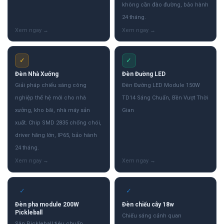
không cần đào đường, bảo hành
24 tháng.
✓
✓
Đèn Nhà Xưởng
Đèn Đường LED
Giải pháp chiếu sáng công
Đèn Đường LED Module 150W
nghiệp thế hệ mới cho nhà
TD14 Sáng Chuẩn, Bền Vượt Thời
xưởng, kho bãi, nhà máy sản
Gian
xuất. Chip SMD 2835 chống chói,
driver hãng lớn, IP65, bảo hành
24 tháng.
✓
✓
Đèn pha module 200W
Đèn chiếu cây 18w
Pickleball
Chiếu sáng cảnh quan
Sân Pickleball tiêu chuẩn