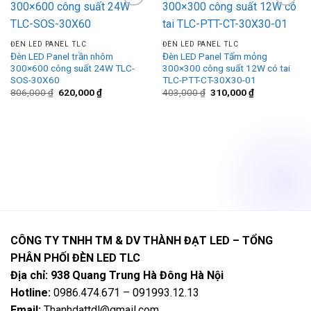
Add to
Add to
wishlist
wishlist
ĐÈN LED PANEL TLC
ĐÈN LED PANEL TLC
Đèn LED Panel trần nhôm
Đèn LED Panel Tấm mỏng
300×600 công suất 24W TLC-
300×300 công suất 12W có tai
SOS-30X60
TLC-PTT-CT-30X30-01
Giá
Giá
Giá
Giá
806,000
₫
620,000
₫
403,000
₫
310,000
₫
gốc
hiện
gốc
hiện
là:
tại
là:
tại
806,000 ₫.
là:
403,000 ₫.
là:
620,000 ₫.
310,000 ₫.
CÔNG TY TNHH TM & DV THÀNH ĐẠT LED – TỔNG
PHÂN PHỐI ĐÈN LED TLC
Địa chỉ: 938 Quang Trung Hà Đông Hà Nội
Hotline:
0986.474.671 – 091993.12.13
Email:
Thanhdattdl@gmail.com