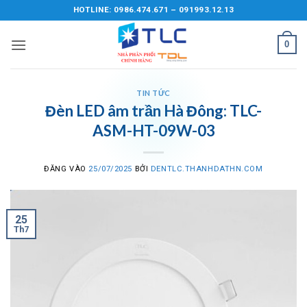
Bỏ
HOTLINE: 0986.474.671 – 091993.12.13
qua
nội
0
dung
TIN TỨC
Đèn LED âm trần Hà Đông: TLC-
ASM-HT-09W-03
ĐĂNG VÀO
25/07/2025
BỞI
DENTLC.THANHDATHN.COM
25
Th7