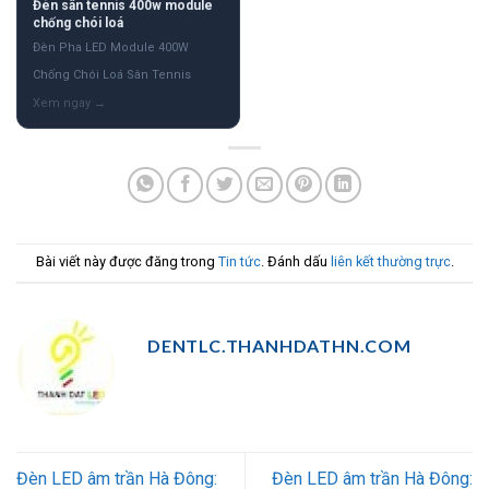
Đèn sân tennis 400w module
chống chói loá
Đèn Pha LED Module 400W
Chống Chói Loá Sân Tennis
Bài viết này được đăng trong
Tin tức
. Đánh dấu
liên kết thường trực
.
DENTLC.THANHDATHN.COM
Đèn LED âm trần Hà Đông:
Đèn LED âm trần Hà Đông: