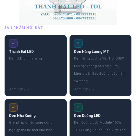
SẢN PHẨM NỔI BẬT
✓
✓
Thành Đạt LED
Đèn Năng Lượng MT
Đèn LED chính hãng
Đèn Năng Lượng Mặt Trời 300W
Lắp đặt không cần điện lưới,
không cần đào đường, bảo hành
24 tháng.
✓
✓
Đèn Nhà Xưởng
Đèn Đường LED
Giải pháp chiếu sáng công
Đèn Đường LED Module 150W
nghiệp thế hệ mới cho nhà
TD14 Sáng Chuẩn, Bền Vượt Thời