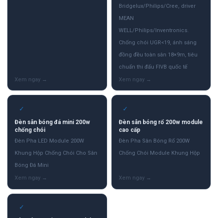
Bridgelux/Philips/Cree, driver
MEAN
WELL/Philips/Inventronics.
Chống chói UGR<19, ánh sáng
đồng đều toàn sân 18×9m, tiêu
chuẩn thi đấu FIVB quốc tế
✓
✓
Đèn sân bóng đá mini 200w
Đèn sân bóng rổ 200w module
chống chói
cao cấp
Đèn Pha LED Module 200W
Đèn Pha Sân Bóng Rổ 200W
Khung Hộp Chống Chói Cho Sân
Chống Chói Module Khung Hộp
Bóng Đá Mini
✓