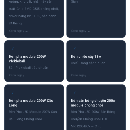
xưởng, kho bãi, nhà máy sản
Gian
xuất. Chip SMD 2835 chống chói,
driver hãng lớn, IP65, bảo hành
24 tháng.
✓
✓
Đèn pha module 200W
Đèn chiếu cây 18w
Pickleball
Chiếu sáng cảnh quan
Sân Pickleball tiêu chuẩn
✓
✓
Đèn pha module 200W Cầu
Đèn sân bóng chuyền 200w
Lông
module chống chói
Đèn Pha LED Module 200W Sân
Đèn Pha LED 200W Sân Bóng
Cầu Lông Chống Chói
Chuyền Chống Chói TDLF-
MKH200-BCV — Chip