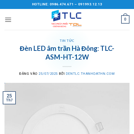
Bỏ
HOTLINE: 0986.474.671 – 091993.12.13
qua
nội
0
dung
TIN TỨC
Đèn LED âm trần Hà Đông: TLC-
ASM-HT-12W
ĐĂNG VÀO
25/07/2025
BỞI
DENTLC.THANHDATHN.COM
25
Th7