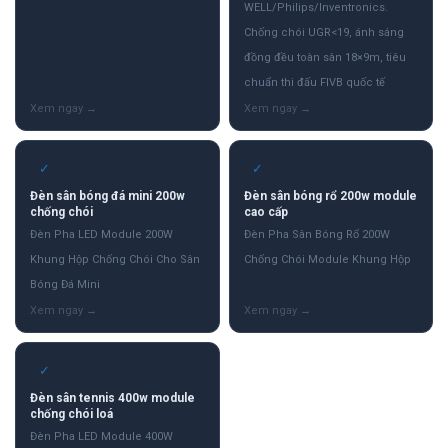
WELL/Philips/Inventronics.
Chống chói UGR<19, ánh sáng
đồng đều toàn sân 18×9m, tiêu
chuẩn thi đấu FIVB quốc tế
✓
✓
Đèn sân bóng đá mini 200w
Đèn sân bóng rổ 200w module
chống chói
cao cấp
Đèn Pha LED Module 200W
Đèn Pha Sân Bóng Rổ 200W
Khung Hộp Chống Chói Cho Sân
Chống Chói Module Khung Hộp
Bóng Đá Mini
✓
Đèn sân tennis 400w module
chống chói loá
Đèn Pha LED Module 400W