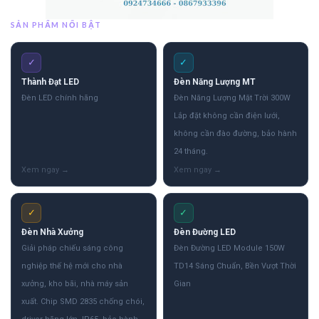
SẢN PHẨM NỔI BẬT
✓
✓
Thành Đạt LED
Đèn Năng Lượng MT
Đèn LED chính hãng
Đèn Năng Lượng Mặt Trời 300W
Lắp đặt không cần điện lưới,
không cần đào đường, bảo hành
24 tháng.
✓
✓
Đèn Nhà Xưởng
Đèn Đường LED
Giải pháp chiếu sáng công
Đèn Đường LED Module 150W
nghiệp thế hệ mới cho nhà
TD14 Sáng Chuẩn, Bền Vượt Thời
xưởng, kho bãi, nhà máy sản
Gian
xuất. Chip SMD 2835 chống chói,