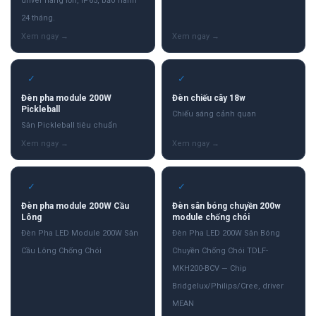
driver hãng lớn, IP65, bảo hành
24 tháng.
✓
✓
Đèn pha module 200W
Đèn chiếu cây 18w
Pickleball
Chiếu sáng cảnh quan
Sân Pickleball tiêu chuẩn
✓
✓
Đèn pha module 200W Cầu
Đèn sân bóng chuyền 200w
Lông
module chống chói
Đèn Pha LED Module 200W Sân
Đèn Pha LED 200W Sân Bóng
Cầu Lông Chống Chói
Chuyền Chống Chói TDLF-
MKH200-BCV — Chip
Bridgelux/Philips/Cree, driver
MEAN