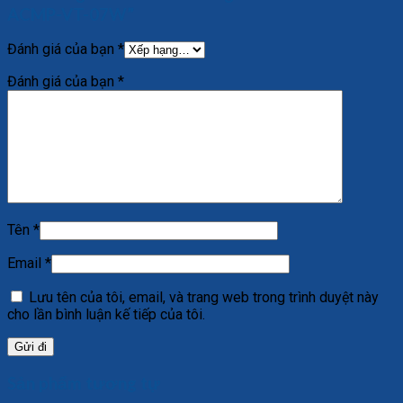
ACMP-VT-07W”
Đánh giá của bạn
*
Đánh giá của bạn
*
Tên
*
Email
*
Lưu tên của tôi, email, và trang web trong trình duyệt này
cho lần bình luận kế tiếp của tôi.
Sản phẩm tương tự