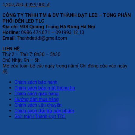
Giá
Giá
1,207,700
₫
929,000
₫
gốc
hiện
CÔNG TY TNHH TM & DV THÀNH ĐẠT LED – TỔNG PHÂN
là:
tại
PHỐI ĐÈN LED TLC
1,207,700 ₫.
là:
Địa chỉ: 938 Quang Trung Hà Đông Hà Nội
929,000 ₫.
Hotline:
0986.474.671 – 091993.12.13
Email:
Thanhdattdl@gmail.com
LIÊN HỆ
Thứ 2 – Thứ 7: 8h30 – 5h30
Chủ Nhật: 9h – 5h
Mở cửa toàn bộ các ngày trong năm( Chỉ đóng cửa vào ngày
lễ).
Chính sách bảo hành
Chính sách bảo mật thông tin
Chính sách giao hàng
Hướng dẫn mua hàng
Chính sách vận chuyển
Chính sách đổi trả sản phẩm
Giới thiệu Thành Đạt TDL
V