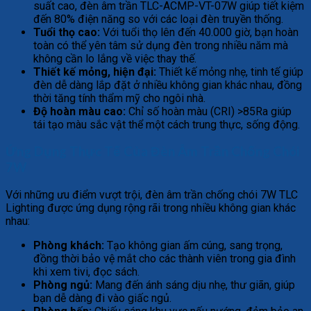
suất cao, đèn âm trần TLC-ACMP-VT-07W giúp tiết kiệm
đến 80% điện năng so với các loại đèn truyền thống.
Tuổi thọ cao:
Với tuổi thọ lên đến 40.000 giờ, bạn hoàn
toàn có thể yên tâm sử dụng đèn trong nhiều năm mà
không cần lo lắng về việc thay thế.
Thiết kế mỏng, hiện đại:
Thiết kế mỏng nhẹ, tinh tế giúp
đèn dễ dàng lắp đặt ở nhiều không gian khác nhau, đồng
thời tăng tính thẩm mỹ cho ngôi nhà.
Độ hoàn màu cao:
Chỉ số hoàn màu (CRI) >85Ra giúp
tái tạo màu sắc vật thể một cách trung thực, sống động.
Ứng Dụng Thực Tế Của Đèn Âm Trần Chống Chói
7W
Với những ưu điểm vượt trội, đèn âm trần chống chói 7W TLC
Lighting được ứng dụng rộng rãi trong nhiều không gian khác
nhau:
Phòng khách:
Tạo không gian ấm cúng, sang trọng,
đồng thời bảo vệ mắt cho các thành viên trong gia đình
khi xem tivi, đọc sách.
Phòng ngủ:
Mang đến ánh sáng dịu nhẹ, thư giãn, giúp
bạn dễ dàng đi vào giấc ngủ.