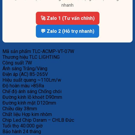
nhanh
🚀 Zalo 1 (Tư vấn chính)
💬 Zalo 2 (Hỗ trợ nhanh)
Mã sản phẩm TLC-ACMP-VT-07W
Thương hiệu TLC LIGHTING
Công suất 7W
Ánh sáng Trắng/Vàng
Điện áp (AC) 85-265V
Hiệu suất quang ~110Lm/w
Độ hoàn màu >85Ra
Chế độ ánh sáng Chống chói
Đường kính lỗ khoét D90mm
Đường kính mặt D120mm
Chiều dày 38mm
Chất liệu Hợp kim nhôm
Chip Led Chip Osram – CHLB Đức
Tuổi thọ 40.000 giờ
Bảo hành 24 tháng