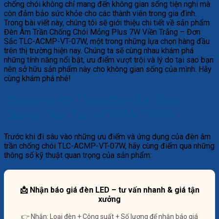
chống chói không chỉ mang đến không gian sống tiện nghi mà
còn đảm bảo sức khỏe cho các thành viên trong gia đình.
Trong bài viết này, chúng tôi sẽ giới thiệu chi tiết về sản phẩm
Đèn Âm Trần Chống Chói Mỏng Plus 7W Viền Trắng – Đơn
Sắc TLC-ACMP-VT-07W, một trong những lựa chọn hàng đầu
trên thị trường hiện nay. Chúng ta sẽ cùng nhau khám phá
những tính năng nổi bật, ưu điểm vượt trội và lý do tại sao bạn
nên sở hữu sản phẩm này cho không gian sống của mình. Hãy
cùng khám phá nhé!
Thông Số Kỹ Thuật Đèn Âm Trần
Chống Chói TLC-ACMP-VT-07W
Trước khi đi sâu vào những ưu điểm và ứng dụng của đèn âm
trần chống chói TLC-ACMP-VT-07W, hãy cùng điểm qua những
thông số kỹ thuật quan trọng của sản phẩm:
📩 Nhận báo giá đèn LED – tư vấn nhanh & giá tận
xưởng
👉 Nhắn: Loại đèn + Công suất + Số lượng để nhận báo giá