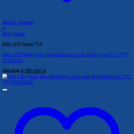
Add to wishlist
+
Xem nhanh
Đèn LED Panel TLC
Đèn LED Panel tấm 300×600 công suất 20W có tai TLC-PTT-
CT-60X30
Giá
Giá
760,500
₫
585,000
₫
gốc
hiện
là:
tại
760,500 ₫.
là:
585,000 ₫.