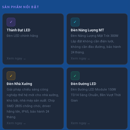
SẢN PHẨM NỔI BẬT
✓
✓
Thành Đạt LED
Đèn Năng Lượng MT
Đèn LED chính hãng
Đèn Năng Lượng Mặt Trời 300W
Lắp đặt không cần điện lưới,
không cần đào đường, bảo hành
24 tháng.
✓
✓
Đèn Nhà Xưởng
Đèn Đường LED
Giải pháp chiếu sáng công
Đèn Đường LED Module 150W
nghiệp thế hệ mới cho nhà xưởng,
TD14 Sáng Chuẩn, Bền Vượt Thời
kho bãi, nhà máy sản xuất. Chip
Gian
SMD 2835 chống chói, driver
hãng lớn, IP65, bảo hành 24
tháng.