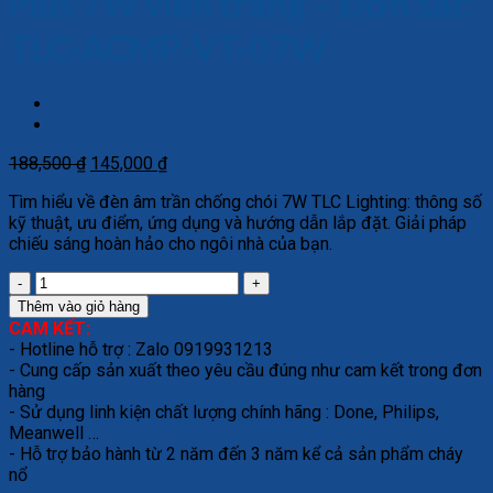
Plus 7W viền trắng – Đơn sắc
TLC-ACMP-VT-07W
Giá
Giá
188,500
₫
145,000
₫
gốc
hiện
Tìm hiểu về đèn âm trần chống chói 7W TLC Lighting: thông số
là:
tại
kỹ thuật, ưu điểm, ứng dụng và hướng dẫn lắp đặt. Giải pháp
188,500 ₫.
là:
chiếu sáng hoàn hảo cho ngôi nhà của bạn.
145,000 ₫.
Âm
trần
Thêm vào giỏ hàng
chống
CAM KẾT:
chói
- Hotline hỗ trợ : Zalo 0919931213
mỏng
- Cung cấp sản xuất theo yêu cầu đúng như cam kết trong đơn
Plus
hàng
7W
- Sử dụng linh kiện chất lượng chính hãng : Done, Philips,
viền
Meanwell …
trắng
- Hỗ trợ bảo hành từ 2 năm đến 3 năm kể cả sản phẩm cháy
–
nổ
Đơn