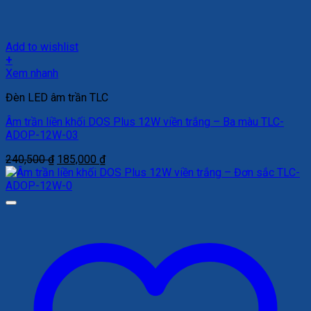
Add to wishlist
+
Xem nhanh
Đèn LED âm trần TLC
Âm trần liền khối DOS Plus 12W viền trắng – Ba màu TLC-
ADOP-12W-03
Giá
Giá
240,500
₫
185,000
₫
gốc
hiện
là:
tại
240,500 ₫.
là:
185,000 ₫.