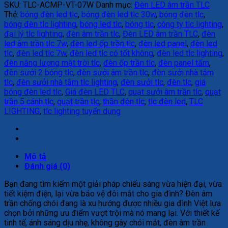
SKU:
TLC-ACMP-VT-07W
Danh mục:
Đèn LED âm trần TLC
Thẻ:
bóng đèn led tlc
,
bóng đèn led tlc 30w
,
bóng đèn tlc
,
bóng đèn tlc lighting
,
bóng led tlc
,
bóng tlc
,
công ty tlc lighting
,
đại lý tlc lighting
,
đèn âm trần tlc
,
Đèn LED âm trần TLC
,
đèn
led âm trần tlc 7w
,
đèn led ốp trần tlc
,
đèn led panel
,
đèn led
tlc
,
đèn led tlc 7w
,
đèn led tlc có tốt không
,
đèn led tlc lighting
,
đèn năng lượng mặt trời tlc
,
đèn ốp trần tlc
,
đèn panel tấm
,
đèn sưởi 2 bóng tlc
,
đèn sưởi âm trần tlc
,
đèn sưởi nhà tắm
tlc
,
đèn sưởi nhà tắm tlc lighting
,
đèn sưởi tlc
,
đèn tlc
,
giá
bóng đèn led tlc
,
Giá đèn LED TLC
,
quạt sưởi âm trần tlc
,
quạt
trần 5 cánh tlc
,
quạt trần tlc
,
thần đèn tlc
,
tlc đèn led
,
TLC
LIGHTING
,
tlc lighting tuyển dụng
Mô tả
Đánh giá (0)
Bạn đang tìm kiếm một giải pháp chiếu sáng vừa hiện đại, vừa
tiết kiệm điện, lại vừa bảo vệ đôi mắt cho gia đình? Đèn âm
trần chống chói đang là xu hướng được nhiều gia đình Việt lựa
chọn bởi những ưu điểm vượt trội mà nó mang lại. Với thiết kế
tinh tế, ánh sáng dịu nhẹ, không gây chói mắt, đèn âm trần