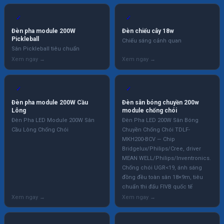
✓
✓
Đèn pha module 200W
Đèn chiếu cây 18w
Pickleball
Chiếu sáng cảnh quan
Sân Pickleball tiêu chuẩn
✓
✓
Đèn pha module 200W Cầu
Đèn sân bóng chuyền 200w
Lông
module chống chói
Đèn Pha LED Module 200W Sân
Đèn Pha LED 200W Sân Bóng
Cầu Lông Chống Chói
Chuyền Chống Chói TDLF-
MKH200-BCV — Chip
Bridgelux/Philips/Cree, driver
MEAN WELL/Philips/Inventronics.
Chống chói UGR<19, ánh sáng
đồng đều toàn sân 18×9m, tiêu
chuẩn thi đấu FIVB quốc tế