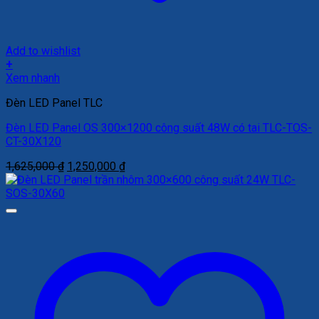
Add to wishlist
+
Xem nhanh
Đèn LED Panel TLC
Đèn LED Panel OS 300×1200 công suất 48W có tai TLC-TOS-
CT-30X120
Giá
Giá
1,625,000
₫
1,250,000
₫
gốc
hiện
là:
tại
1,625,000 ₫.
là:
1,250,000 ₫.