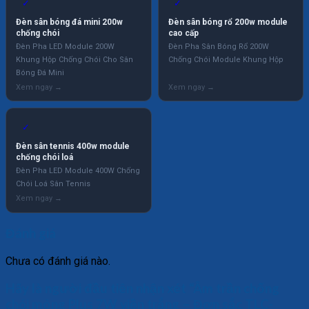
✓
✓
Đèn sân bóng đá mini 200w
Đèn sân bóng rổ 200w module
chống chói
cao cấp
Đèn Pha LED Module 200W
Đèn Pha Sân Bóng Rổ 200W
Khung Hộp Chống Chói Cho Sân
Chống Chói Module Khung Hộp
Bóng Đá Mini
✓
Đèn sân tennis 400w module
chống chói loá
Đèn Pha LED Module 400W Chống
Chói Loá Sân Tennis
Đánh giá
Chưa có đánh giá nào.
Hãy là người đầu tiên nhận xét “Âm trần chống
chói mỏng Plus 7W viền trắng – Đơn sắc TLC-