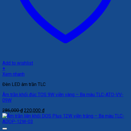
Add to wishlist
+
Xem nhanh
Đèn LED âm trần TLC
Âm trần khối đúc TOS 9W viền vàng – Ba màu TLC-ATO-VV-
09W
Giá
Giá
286,000
₫
220,000
₫
gốc
hiện
là:
tại
286,000 ₫.
là: