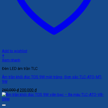
Add to wishlist
+
Xem nhanh
Đèn LED âm trần TLC
Âm trần khối đúc TOS 9W mặt trắng- Đơn sắc TLC-ATO-MT-
9W
Giá
Giá
260,000
₫
200,000
₫
gốc
hiện
là:
tại
260,000 ₫.
là: