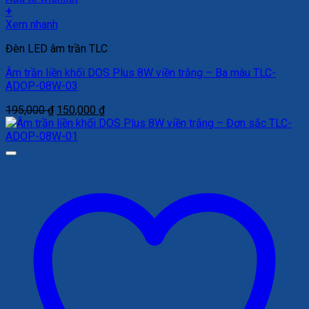
+
Xem nhanh
Đèn LED âm trần TLC
Âm trần liền khối DOS Plus 8W viền trắng – Ba màu TLC-
ADOP-08W-03
Giá
Giá
195,000
₫
150,000
₫
gốc
hiện
là:
tại
195,000 ₫.
là:
150,000 ₫.