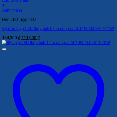
Add to wishlist
+
Xem nhanh
Đèn LED Tuýp TLC
Bộ đèn tuýp LED thủy tinh 0.6m công suất 11W TLC-BTT-11W
Giá
Giá
144,300
₫
111,000
₫
gốc
hiện
là:
tại
144,300 ₫.
là:
111,000 ₫.