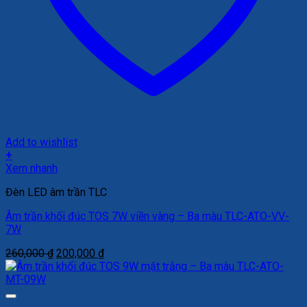
Add to wishlist
+
Xem nhanh
Đèn LED âm trần TLC
Âm trần khối đúc TOS 7W viền vàng – Ba màu TLC-ATO-VV-
7W
Giá
Giá
260,000
₫
200,000
₫
gốc
hiện
là:
tại
260,000 ₫.
là:
200,000 ₫.