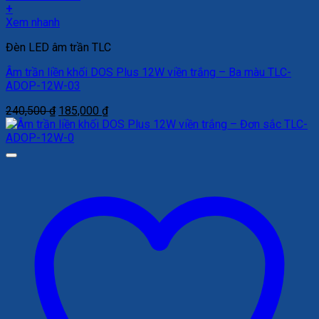
+
Xem nhanh
Đèn LED âm trần TLC
Âm trần liền khối DOS Plus 12W viền trắng – Ba màu TLC-
ADOP-12W-03
Giá
Giá
240,500
₫
185,000
₫
gốc
hiện
là:
tại
240,500 ₫.
là:
185,000 ₫.