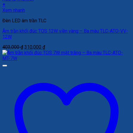
+
Xem nhanh
Đèn LED âm trần TLC
Âm trần khối đúc TOS 12W viền vàng – Ba màu TLC-ATO-VV-
12W
Giá
Giá
403,000
₫
310,000
₫
gốc
hiện
là:
tại
403,000 ₫.
là:
310,000 ₫.