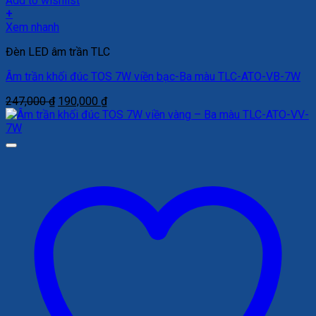
Add to wishlist
+
Xem nhanh
Đèn LED âm trần TLC
Âm trần khối đúc TOS 7W viền bạc-Ba màu TLC-ATO-VB-7W
Giá
Giá
247,000
₫
190,000
₫
gốc
hiện
là:
tại
247,000 ₫.
là:
190,000 ₫.