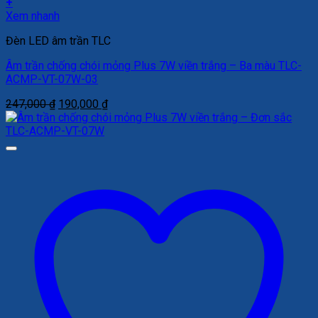
+
Xem nhanh
Đèn LED âm trần TLC
Âm trần chống chói mỏng Plus 7W viền trắng – Ba màu TLC-
ACMP-VT-07W-03
Giá
Giá
247,000
₫
190,000
₫
gốc
hiện
là:
tại
247,000 ₫.
là:
190,000 ₫.