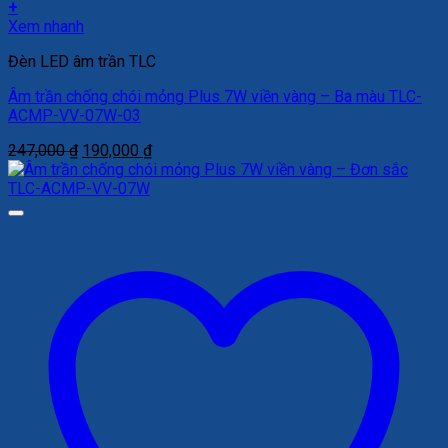
+
Xem nhanh
Đèn LED âm trần TLC
Âm trần chống chói mỏng Plus 7W viền vàng – Ba màu TLC-
ACMP-VV-07W-03
Giá
Giá
247,000
₫
190,000
₫
gốc
hiện
là:
tại
247,000 ₫.
là:
190,000 ₫.