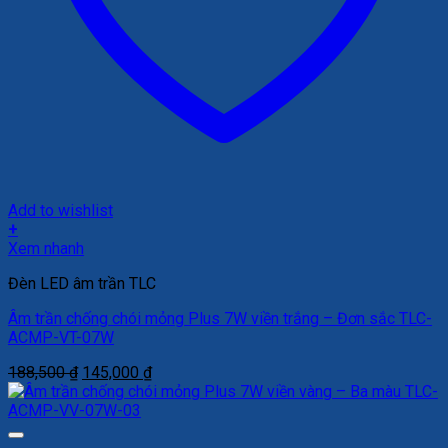
Add to wishlist
+
Xem nhanh
Đèn LED âm trần TLC
Âm trần chống chói mỏng Plus 7W viền trắng – Đơn sắc TLC-
ACMP-VT-07W
Giá
Giá
188,500
₫
145,000
₫
gốc
hiện
là:
tại
188,500 ₫.
là:
145,000 ₫.