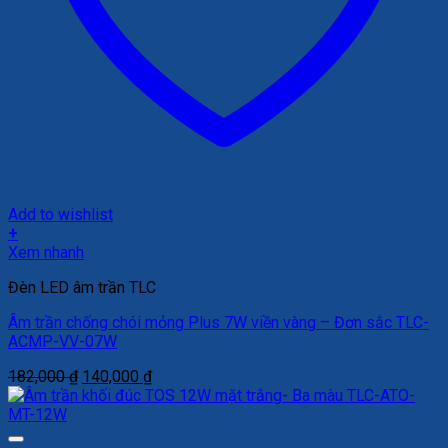
Add to wishlist
+
Xem nhanh
Đèn LED âm trần TLC
Âm trần chống chói mỏng Plus 7W viền vàng – Đơn sắc TLC-
ACMP-VV-07W
Giá
Giá
182,000
₫
140,000
₫
gốc
hiện
là:
tại
182,000 ₫.
là: