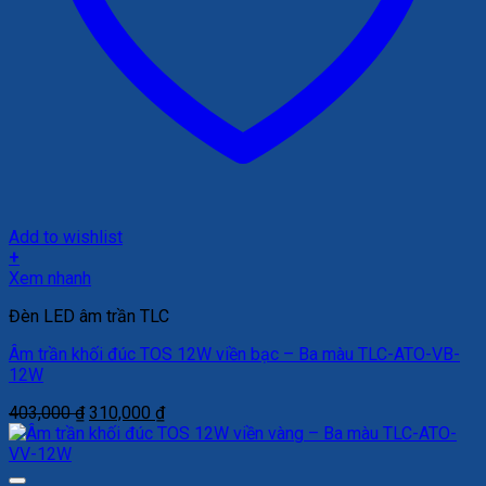
Add to wishlist
+
Xem nhanh
Đèn LED âm trần TLC
Âm trần khối đúc TOS 12W viền bạc – Ba màu TLC-ATO-VB-
12W
Giá
Giá
403,000
₫
310,000
₫
gốc
hiện
là:
tại
403,000 ₫.
là: