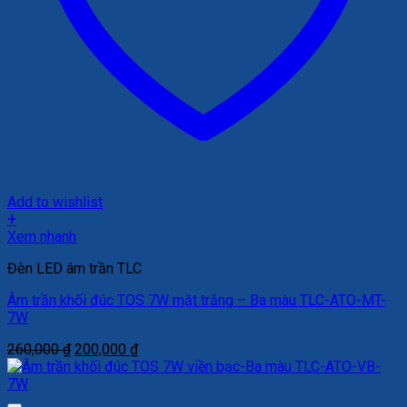
Add to wishlist
+
Xem nhanh
Đèn LED âm trần TLC
Âm trần khối đúc TOS 7W mặt trắng – Ba màu TLC-ATO-MT-
7W
Giá
Giá
260,000
₫
200,000
₫
gốc
hiện
là:
tại
260,000 ₫.
là: