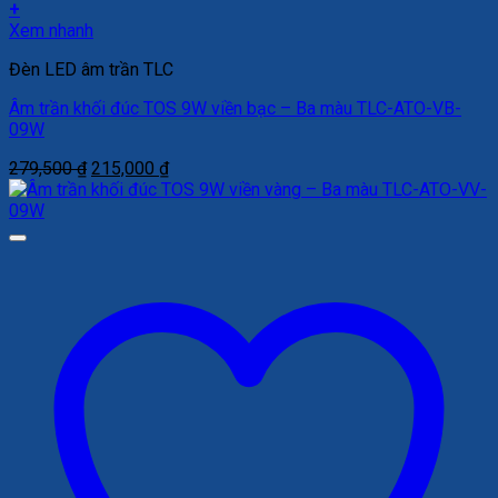
+
Xem nhanh
Đèn LED âm trần TLC
Âm trần khối đúc TOS 9W viền bạc – Ba màu TLC-ATO-VB-
09W
Giá
Giá
279,500
₫
215,000
₫
gốc
hiện
là:
tại
279,500 ₫.
là:
215,000 ₫.