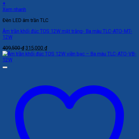
+
Xem nhanh
Đèn LED âm trần TLC
Âm trần khối đúc TOS 12W mặt trắng- Ba màu TLC-ATO-MT-
12W
Giá
Giá
409,500
₫
315,000
₫
gốc
hiện
là:
tại
409,500 ₫.
là:
315,000 ₫.