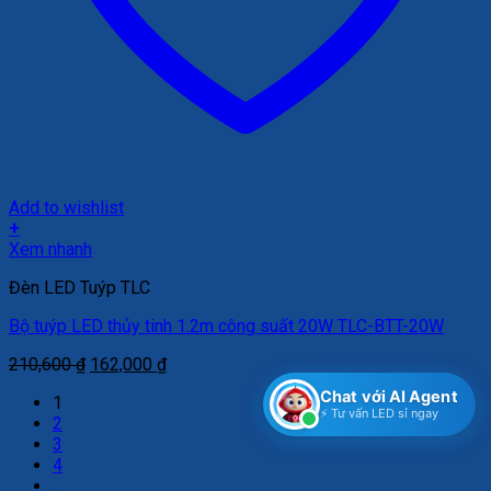
Add to wishlist
+
Xem nhanh
Đèn LED Tuýp TLC
Bộ tuýp LED thủy tinh 1.2m công suất 20W TLC-BTT-20W
Giá
Giá
210,600
₫
162,000
₫
gốc
hiện
Chat với AI Agent
1
là:
tại
⚡ Tư vấn LED sỉ ngay
2
210,600 ₫.
là:
3
162,000 ₫.
4
…