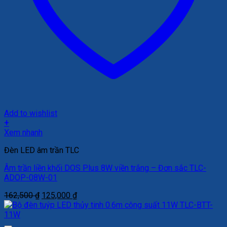
Add to wishlist
+
Xem nhanh
Đèn LED âm trần TLC
Âm trần liền khối DOS Plus 8W viền trắng – Đơn sắc TLC-
ADOP-08W-01
Giá
Giá
162,500
₫
125,000
₫
gốc
hiện
là:
tại
162,500 ₫.
là: