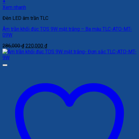
+
Xem nhanh
Đèn LED âm trần TLC
Âm trần khối đúc TOS 9W mặt trắng – Ba màu TLC-ATO-MT-
09W
Giá
Giá
286,000
₫
220,000
₫
gốc
hiện
là:
tại
286,000 ₫.
là:
220,000 ₫.