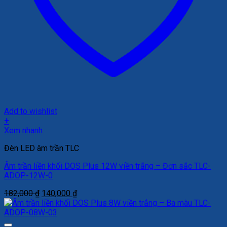
Add to wishlist
+
Xem nhanh
Đèn LED âm trần TLC
Âm trần liền khối DOS Plus 12W viền trắng – Đơn sắc TLC-
ADOP-12W-0
Giá
Giá
182,000
₫
140,000
₫
gốc
hiện
là:
tại
182,000 ₫.
là: