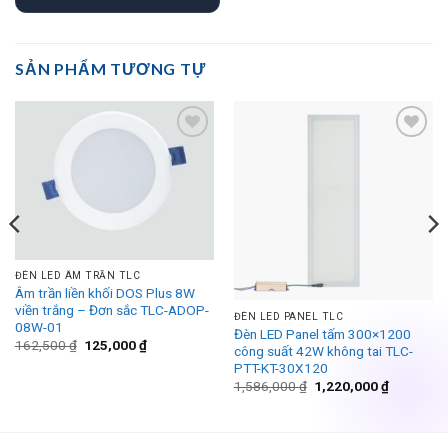
SẢN PHẨM TƯƠNG TỰ
Add to
Add to
wishlist
wishlist
ĐÈN LED ÂM TRẦN TLC
Âm trần liền khối DOS Plus 8W
viền trắng – Đơn sắc TLC-ADOP-
00 ₫.
ĐÈN LED PANEL TLC
08W-01
Đèn LED Panel tấm 300×1200
Giá
Giá
162,500
₫
125,000
₫
công suất 42W không tai TLC-
gốc
hiện
PTT-KT-30X120
là:
tại
162,500 ₫.
là:
Giá
Giá
1,586,000
₫
1,220,000
₫
125,000 ₫.
gốc
hiện
là:
tại
1,586,000 ₫.
là:
1,220,000