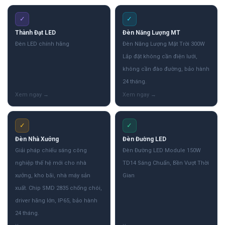
✓
✓
Thành Đạt LED
Đèn Năng Lượng MT
Đèn LED chính hãng
Đèn Năng Lượng Mặt Trời 300W
Lắp đặt không cần điện lưới,
không cần đào đường, bảo hành
24 tháng.
✓
✓
Đèn Nhà Xưởng
Đèn Đường LED
Giải pháp chiếu sáng công
Đèn Đường LED Module 150W
nghiệp thế hệ mới cho nhà
TD14 Sáng Chuẩn, Bền Vượt Thời
xưởng, kho bãi, nhà máy sản
Gian
xuất. Chip SMD 2835 chống chói,
driver hãng lớn, IP65, bảo hành
24 tháng.