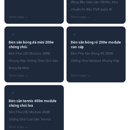
đồng đều toàn sân 18×9m, tiêu
chuẩn thi đấu FIVB quốc tế
✓
✓
Đèn sân bóng đá mini 200w
Đèn sân bóng rổ 200w module
chống chói
cao cấp
Đèn Pha LED Module 200W
Đèn Pha Sân Bóng Rổ 200W
Khung Hộp Chống Chói Cho Sân
Chống Chói Module Khung Hộp
Bóng Đá Mini
✓
Đèn sân tennis 400w module
chống chói loá
Đèn Pha LED Module 400W
Chống Chói Loá Sân Tennis