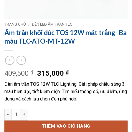
TRANG CHỦ
/
ĐÈN LED ÂM TRẦN TLC
Âm trần khối đúc TOS 12W mặt trắng- Ba
màu TLC-ATO-MT-12W
Giá
Giá
409,500
₫
315,000
₫
gốc
hiện
Đèn âm trần TOS 12W TLC Lighting: Giải pháp chiếu sáng 3
là:
tại
màu hiện đại, tiết kiệm điện. Tìm hiểu thông số, ưu điểm, ứng
409,500 ₫.
là:
dụng và cách lựa chọn đèn phù hợp.
315,000 ₫.
Âm trần khối đúc TOS 12W mặt trắng- Ba màu TLC-ATO-MT-12
THÊM VÀO GIỎ HÀNG