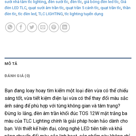
sưởi nhà tắm tlc lighting
,
đèn sưởi tlc
,
đèn tlc
,
giá bóng đèn led tlc
,
Giá
đèn LED TLC
,
quạt sưởi âm trần tlc
,
quạt trần 5 cánh tlc
,
quạt trần tlc
,
thần
đèn tlc
,
tlc đèn led
,
TLC LIGHTING
,
tlc lighting tuyển dụng
MÔ TẢ
ĐÁNH GIÁ (0)
Bạn đang loay hoay tìm kiếm một loại đèn vừa có thể chiếu
sáng tốt, vừa tiết kiệm điện lại vừa có thể thay đổi màu sắc
ánh sáng để phù hợp với từng không gian và tâm trạng?
Đừng lo lắng, đèn âm trần khối đúc TOS 12W mặt trắng ba
màu của TLC Lighting chính là giải pháp hoàn hảo dành cho
bạn. Với thiết kế hiện đại, công nghệ LED tiên tiến và khả