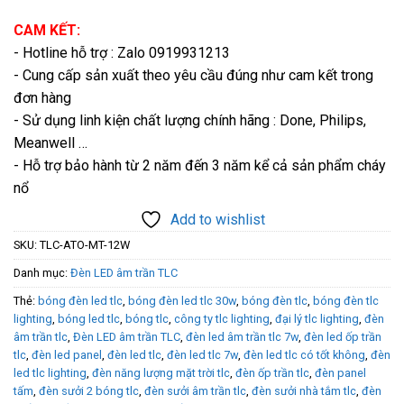
CAM KẾT:
- Hotline hỗ trợ : Zalo 0919931213
- Cung cấp sản xuất theo yêu cầu đúng như cam kết trong
đơn hàng
- Sử dụng linh kiện chất lượng chính hãng : Done, Philips,
Meanwell …
- Hỗ trợ bảo hành từ 2 năm đến 3 năm kể cả sản phẩm cháy
nổ
Add to wishlist
SKU:
TLC-ATO-MT-12W
Danh mục:
Đèn LED âm trần TLC
Thẻ:
bóng đèn led tlc
,
bóng đèn led tlc 30w
,
bóng đèn tlc
,
bóng đèn tlc
lighting
,
bóng led tlc
,
bóng tlc
,
công ty tlc lighting
,
đại lý tlc lighting
,
đèn
âm trần tlc
,
Đèn LED âm trần TLC
,
đèn led âm trần tlc 7w
,
đèn led ốp trần
tlc
,
đèn led panel
,
đèn led tlc
,
đèn led tlc 7w
,
đèn led tlc có tốt không
,
đèn
led tlc lighting
,
đèn năng lượng mặt trời tlc
,
đèn ốp trần tlc
,
đèn panel
tấm
,
đèn sưởi 2 bóng tlc
,
đèn sưởi âm trần tlc
,
đèn sưởi nhà tắm tlc
,
đèn